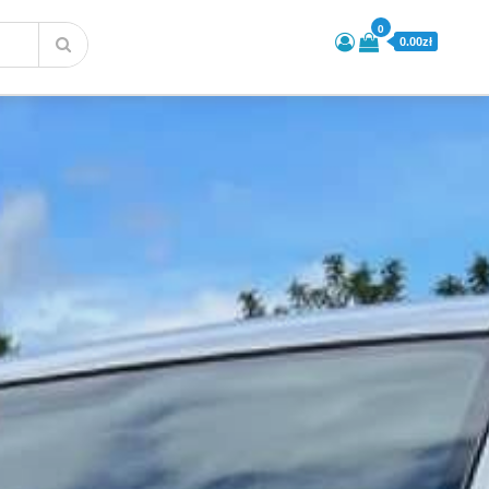
0
0.00zł