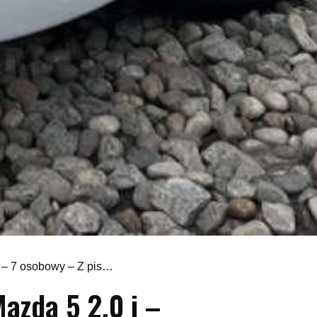
a – 7 osobowy – Z pis…
azda 5 2.0 i –