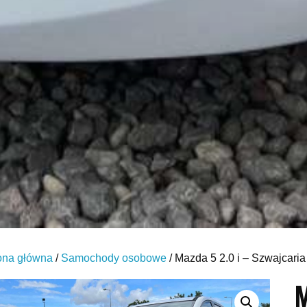
ona główna
/
Samochody osobowe
/ Mazda 5 2.0 i – Szwajcari
M