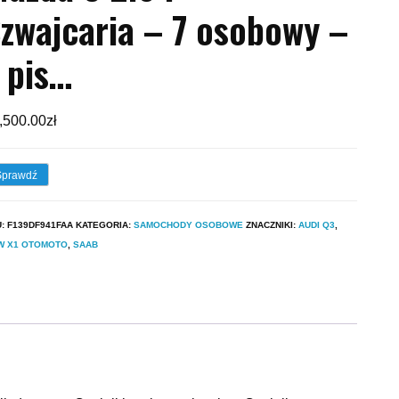
zwajcaria – 7 osobowy –
 pis…
,500.00
zł
Sprawdź
U:
F139DF941FAA
KATEGORIA:
SAMOCHODY OSOBOWE
ZNACZNIKI:
AUDI Q3
,
W X1 OTOMOTO
,
SAAB