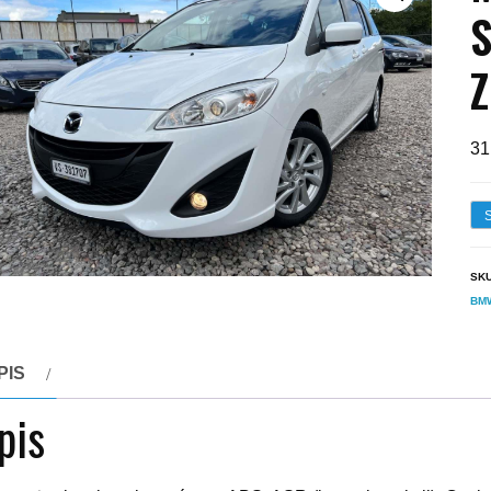
S
Z
31
SK
BM
PIS
pis