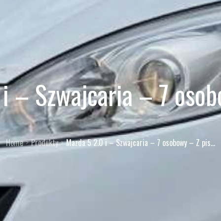
i – Szwajcaria – 7 oso
Home
Produkty
Mazda 5 2.0 i – Szwajcaria – 7 osobowy – Z pis…