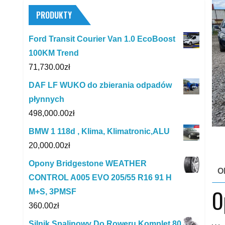
PRODUKTY
Ford Transit Courier Van 1.0 EcoBoost
100KM Trend
71,730.00
zł
DAF LF WUKO do zbierania odpadów
płynnych
498,000.00
zł
BMW 1 118d , Klima, Klimatronic,ALU
20,000.00
zł
Opony Bridgestone WEATHER
O
CONTROL A005 EVO 205/55 R16 91 H
O
M+S, 3PMSF
360.00
zł
Silnik Spalinowy Do Roweru Komplet 80