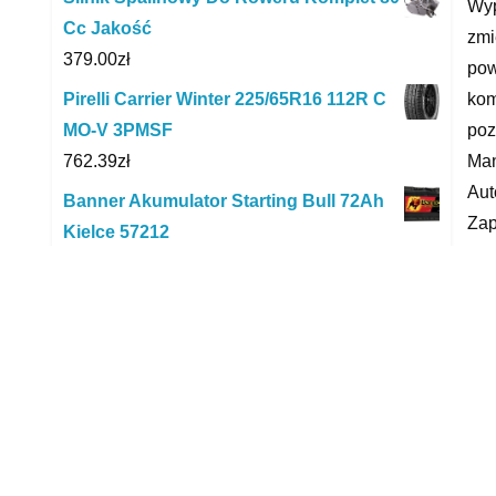
Wyp
Cc Jakość
zmi
379.00
zł
pow
kom
Pirelli Carrier Winter 225/65R16 112R C
poz
MO-V 3PMSF
Man
762.39
zł
Aut
Banner Akumulator Starting Bull 72Ah
Zap
Kielce 57212
zob
369.00
zł
Sa
Bezwypadkowy klima Do wymiany
skrzynia
dyw
5,900.00
zł
san
Opaski zaciskowe wielorazowego
dom
użytku trytytki odpinane 7.2x300mm 100
pro
szt. białe
yyy