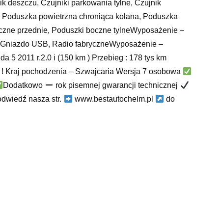
k deszczu, Czujniki parkowania tylne, Czujnik
zne, Poduszka powietrzna chroniąca kolana, Poduszka
oczne przednie, Poduszki boczne tylneWyposażenie –
a:Gniazdo USB, Radio fabryczneWyposażenie –
 5 2011 r.2.0 i (150 km ) Przebieg : 178 tys km
ji ! Kraj pochodzenia – Szwajcaria Wersja 7 osobowa
Dodatkowo
rok pisemnej gwarancji technicznej
dwiedź nasza str.
www.bestautochelm.pl
do
 2018, slk 350, komputer pokładowy astra g, dacia
ro, bmw coupe 2020, jak odkręcić zapieczoną śrubę
modliborzyce, samochody siemiatycze, gdzie jest rok