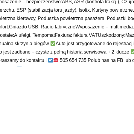
osażenie – bezpieczeństwo:ABS, ASR (kontrola trakcji), Czujni
erzchu, ESP (stabilizacja toru jazdy), Isofix, Kurtyny powietr
ietrzna kierowcy, Poduszka powietrzna pasażera, Poduszki b
fort:Gniazdo USB, Radio fabryczneWyposażenie – multimedi
ostałe:Alufelgi, TempomatFaktura: faktura VATUszkodzony:Mazda
ualna skrzynia biegów
Auto jest przygotowane do rejestrac
o jest zadbane – czyste z pełną historia serwisowa + 2 klucze
raszamy do kontaktu !
505 654 735 Polub nas na FB lub o
aczenia
mochody osobowe
aniki gumowe opel astra g, peugeot 407 diesel, grand cherokee
dero 2017, epc skoda, motokoty sklep, ford ranger używany, ni
owe sposoby, klocki ate, toyo proxes tr1, komis samochodowy 
dukcji na oponie, poleasingowe komorniki
yy