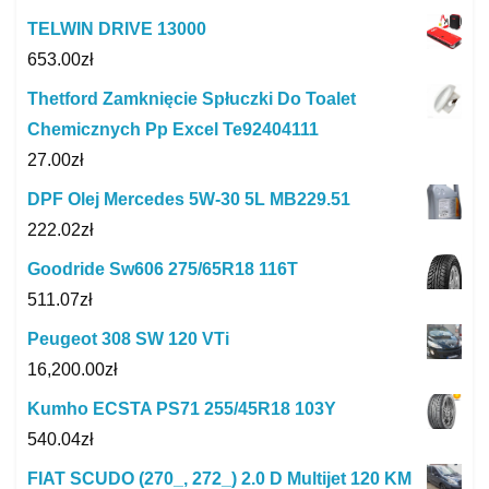
TELWIN DRIVE 13000
653.00
zł
Thetford Zamknięcie Spłuczki Do Toalet
Chemicznych Pp Excel Te92404111
27.00
zł
DPF Olej Mercedes 5W-30 5L MB229.51
222.02
zł
Goodride Sw606 275/65R18 116T
511.07
zł
Peugeot 308 SW 120 VTi
16,200.00
zł
Kumho ECSTA PS71 255/45R18 103Y
540.04
zł
FIAT SCUDO (270_, 272_) 2.0 D Multijet 120 KM