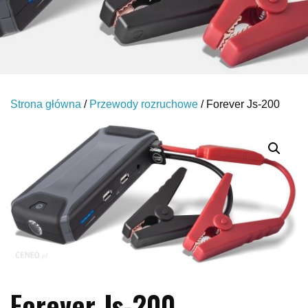
Strona główna
/
Przewody rozruchowe
/ Forever Js-200
Forever Js-200