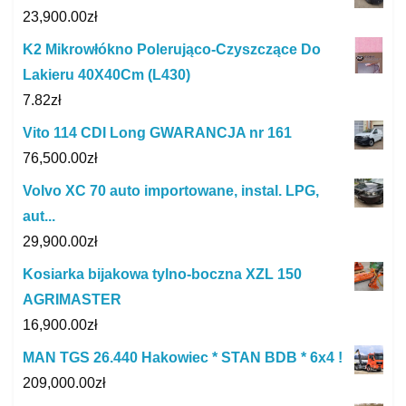
23,900.00
zł
K2 Mikrowłókno Polerująco-Czyszczące Do
Lakieru 40X40Cm (L430)
7.82
zł
Vito 114 CDI Long GWARANCJA nr 161
76,500.00
zł
Volvo XC 70 auto importowane, instal. LPG,
aut...
29,900.00
zł
Kosiarka bijakowa tylno-boczna XZL 150
AGRIMASTER
16,900.00
zł
MAN TGS 26.440 Hakowiec * STAN BDB * 6x4 !
209,000.00
zł