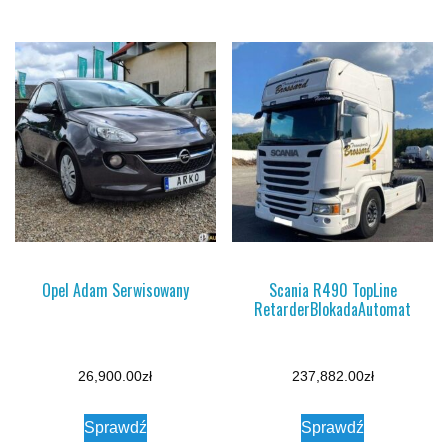
Opel Adam Serwisowany
Scania R490 TopLine
RetarderBlokadaAutomat
26,900.00
zł
237,882.00
zł
Sprawdź
Sprawdź