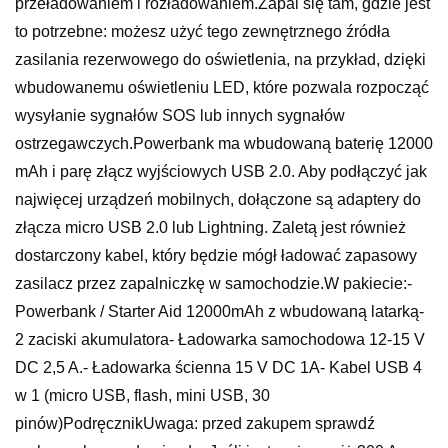
przeładowaniem i rozładowaniem.Zapal się tam, gdzie jest
to potrzebne: możesz użyć tego zewnętrznego źródła
zasilania rezerwowego do oświetlenia, na przykład, dzięki
wbudowanemu oświetleniu LED, które pozwala rozpocząć
wysyłanie sygnałów SOS lub innych sygnałów
ostrzegawczych.Powerbank ma wbudowaną baterię 12000
mAh i parę złącz wyjściowych USB 2.0. Aby podłączyć jak
najwięcej urządzeń mobilnych, dołączone są adaptery do
złącza micro USB 2.0 lub Lightning. Zaletą jest również
dostarczony kabel, który będzie mógł ładować zapasowy
zasilacz przez zapalniczkę w samochodzie.W pakiecie:-
Powerbank / Starter Aid 12000mAh z wbudowaną latarką-
2 zaciski akumulatora- Ładowarka samochodowa 12-15 V
DC 2,5 A.- Ładowarka ścienna 15 V DC 1A- Kabel USB 4
w 1 (micro USB, flash, mini USB, 30
pinów)PodręcznikUwaga: przed zakupem sprawdź