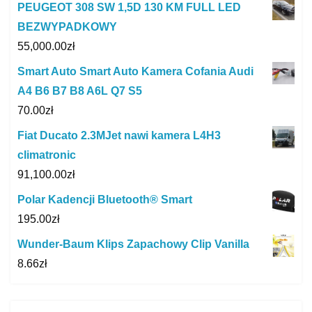
PEUGEOT 308 SW 1,5D 130 KM FULL LED
BEZWYPADKOWY
55,000.00
zł
Smart Auto Smart Auto Kamera Cofania Audi
A4 B6 B7 B8 A6L Q7 S5
70.00
zł
Fiat Ducato 2.3MJet nawi kamera L4H3
climatronic
91,100.00
zł
Polar Kadencji Bluetooth® Smart
195.00
zł
Wunder-Baum Klips Zapachowy Clip Vanilla
8.66
zł