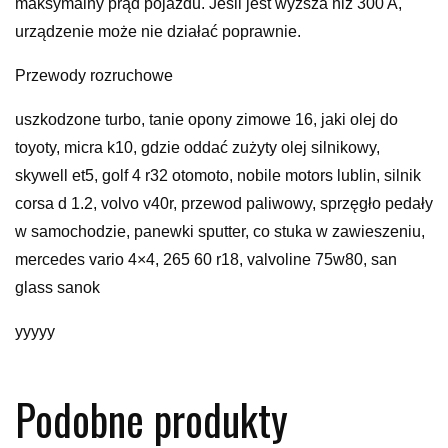
maksymalny prąd pojazdu. Jeśli jest wyższa niż 300 A,
urządzenie może nie działać poprawnie.
Przewody rozruchowe
uszkodzone turbo, tanie opony zimowe 16, jaki olej do
toyoty, micra k10, gdzie oddać zużyty olej silnikowy,
skywell et5, golf 4 r32 otomoto, nobile motors lublin, silnik
corsa d 1.2, volvo v40r, przewod paliwowy, sprzęgło pedały
w samochodzie, panewki sputter, co stuka w zawieszeniu,
mercedes vario 4×4, 265 60 r18, valvoline 75w80, san
glass sanok
yyyyy
Podobne produkty