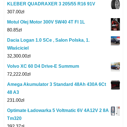
KLEBER QUADRAXER 3 205/55 R16 91V
307.00
zł
Motul Olej Motor 300V 5W40 4T Fl 1L
80.85
zł
Dacia Logan 1.0 SCe , Salon Polska, 1.
Właściciel
32,300.00
zł
Volvo XC 60 D4 Drive-E Summum
72,222.00
zł
Amega Akumulator 3 Standard 48Ah 430A 6Ct
48 A3
231.00
zł
Optimate Ładowarka 5 Voltmatic 6V 4A12V 2 8A
Tm320
392.37
zł