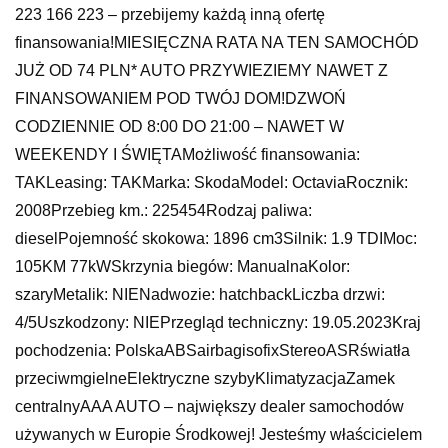
223 166 223 – przebijemy każdą inną ofertę
finansowania!MIESIĘCZNA RATA NA TEN SAMOCHÓD
JUŻ OD 74 PLN* AUTO PRZYWIEZIEMY NAWET Z
FINANSOWANIEM POD TWÓJ DOM!DZWOŃ
CODZIENNIE OD 8:00 DO 21:00 – NAWET W
WEEKENDY I ŚWIĘTAMożliwość finansowania:
TAKLeasing: TAKMarka: SkodaModel: OctaviaRocznik:
2008Przebieg km.: 225454Rodzaj paliwa:
dieselPojemność skokowa: 1896 cm3Silnik: 1.9 TDIMoc:
105KM 77kWSkrzynia biegów: ManualnaKolor:
szaryMetalik: NIENadwozie: hatchbackLiczba drzwi:
4/5Uszkodzony: NIEPrzegląd techniczny: 19.05.2023Kraj
pochodzenia: PolskaABSairbagisofixStereoASRświatła
przeciwmgielneElektryczne szybyKlimatyzacjaZamek
centralnyAAA AUTO – największy dealer samochodów
używanych w Europie Środkowej! Jesteśmy właścicielem