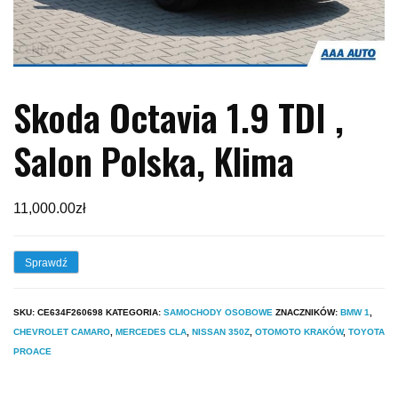
Skoda Octavia 1.9 TDI ,
Salon Polska, Klima
11,000.00
zł
Sprawdź
SKU:
CE634F260698
KATEGORIA:
SAMOCHODY OSOBOWE
ZNACZNIKÓW:
BMW 1
,
CHEVROLET CAMARO
,
MERCEDES CLA
,
NISSAN 350Z
,
OTOMOTO KRAKÓW
,
TOYOTA
PROACE