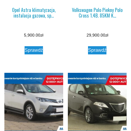
Opel Astra klimatyzacja,
Volkswagen Polo Piekny Polo
instalacja gazowa, sp…
Cross 1.4B. 85KM K…
5,900.00
zł
29,900.00
zł
Sprawdź
Sprawdź