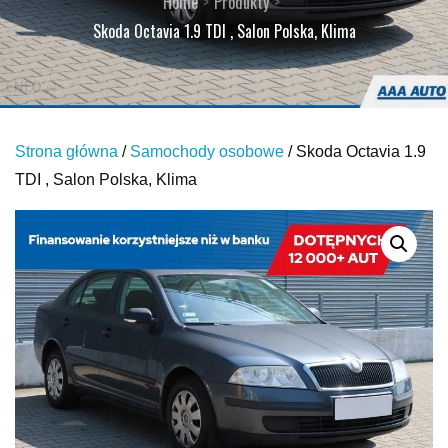
Home
Produkty
Skoda Octavia 1.9 TDI , Salon Polska, Klima
Strona główna
/
Samochody osobowe
/ Skoda Octavia 1.9
TDI , Salon Polska, Klima