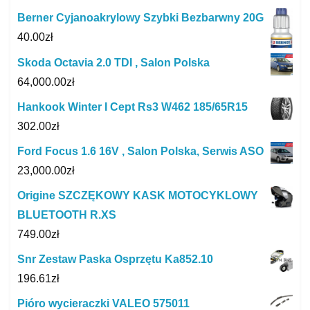
Berner Cyjanoakrylowy Szybki Bezbarwny 20G
40.00
zł
Skoda Octavia 2.0 TDI , Salon Polska
64,000.00
zł
Hankook Winter I Cept Rs3 W462 185/65R15
302.00
zł
Ford Focus 1.6 16V , Salon Polska, Serwis ASO
23,000.00
zł
Origine SZCZĘKOWY KASK MOTOCYKLOWY
BLUETOOTH R.XS
749.00
zł
Snr Zestaw Paska Osprzętu Ka852.10
196.61
zł
Pióro wycieraczki VALEO 575011