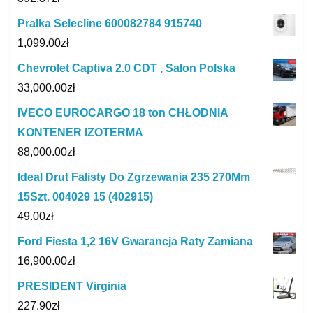
Pralka Selecline 600082784 915740
1,099.00
zł
Chevrolet Captiva 2.0 CDT , Salon Polska
33,000.00
zł
IVECO EUROCARGO 18 ton CHŁODNIA
KONTENER IZOTERMA
88,000.00
zł
Ideal Drut Falisty Do Zgrzewania 235 270Mm
15Szt. 004029 15 (402915)
49.00
zł
Ford Fiesta 1,2 16V Gwarancja Raty Zamiana
16,900.00
zł
PRESIDENT Virginia
227.90
zł