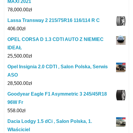
MAXI 2021
78,000.00
zł
Lassa Transway 2 215/75R16 116/114 R C
406.00
zł
OPEL CORSA D 1.3 CDTI AUTO Z NIEMIEC
IDEAŁ
25,500.00
zł
Opel Insignia 2.0 CDTI , Salon Polska, Serwis
ASO
28,500.00
zł
Goodyear Eagle F1 Asymmetric 3 245/45R18
96W Fr
558.00
zł
Dacia Lodgy 1.5 dCi , Salon Polska, 1.
Właściciel