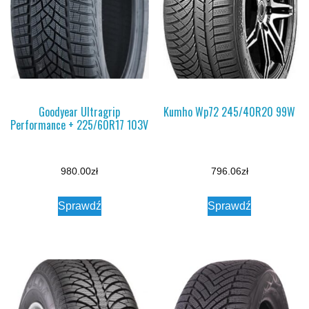
Goodyear Ultragrip
Kumho Wp72 245/40R20 99W
Performance + 225/60R17 103V
980.00
zł
796.06
zł
Sprawdź
Sprawdź