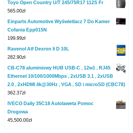
Toyo Open Country U/T 245/75R17 112S Fr
565.00
zł
Einparts Automotive Wyświetlacz 7 Do Kamer
Cofania Epp015N
199.99
zł
Ravenol Atf Dexron Ii D 10L
282.90
zł
CB-C78 aluminiowy HUB USB-C , 12w1 , RJ45
Ethernet 10/100/1000Mbps , 2xUSB 3.1 , 2xUSB
2.0 , 2xHDMI 4k@30Hz , VGA , SD i microSD (CBC78)
362.37
zł
IVECO Daily 35C18 Autolaweta Pomoc
Drogowa
45,500.00
zł