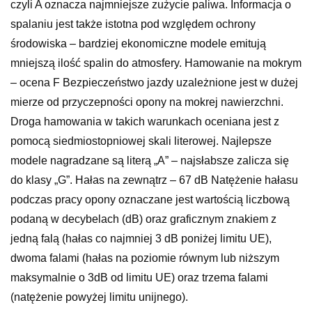
czyli A oznacza najmniejsze zużycie paliwa. Informacja o
spalaniu jest także istotna pod względem ochrony
środowiska – bardziej ekonomiczne modele emitują
mniejszą ilość spalin do atmosfery. Hamowanie na mokrym
– ocena F Bezpieczeństwo jazdy uzależnione jest w dużej
mierze od przyczepności opony na mokrej nawierzchni.
Droga hamowania w takich warunkach oceniana jest z
pomocą siedmiostopniowej skali literowej. Najlepsze
modele nagradzane są literą „A” – najsłabsze zalicza się
do klasy „G”. Hałas na zewnątrz – 67 dB Natężenie hałasu
podczas pracy opony oznaczane jest wartością liczbową
podaną w decybelach (dB) oraz graficznym znakiem z
jedną falą (hałas co najmniej 3 dB poniżej limitu UE),
dwoma falami (hałas na poziomie równym lub niższym
maksymalnie o 3dB od limitu UE) oraz trzema falami
(natężenie powyżej limitu unijnego).