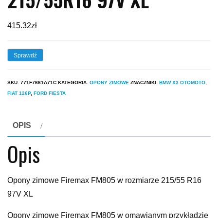
415.32
zł
Sprawdź
SKU:
771F7661A71C
KATEGORIA:
OPONY ZIMOWE
ZNACZNIKI:
BMW X3 OTOMOTO
,
FIAT 126P
,
FORD FIESTA
OPIS
Opis
Opony zimowe Firemax FM805 w rozmiarze 215/55 R16
97V XL
Opony zimowe Firemax FM805 w omawianym przykładzie