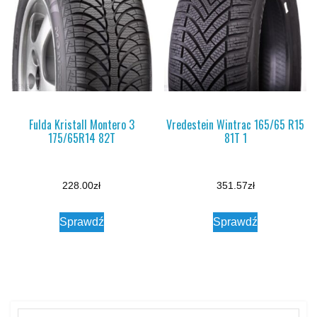
Fulda Kristall Montero 3
Vredestein Wintrac 165/65 R15
175/65R14 82T
81T 1
228.00
zł
351.57
zł
Sprawdź
Sprawdź