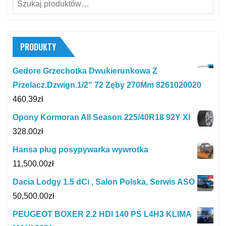
Szukaj:
PRODUKTY
Gedore Grzechotka Dwukierunkowa Z
Przelacz.Dzwign.1/2" 72 Zęby 270Mm 8261020020
460.39
zł
Opony Kormoran All Season 225/40R18 92Y Xl
328.00
zł
Hansa pług posypywarka wywrotka
11,500.00
zł
Dacia Lodgy 1.5 dCi , Salon Polska, Serwis ASO
50,500.00
zł
PEUGEOT BOXER 2.2 HDI 140 PS L4H3 KLIMA