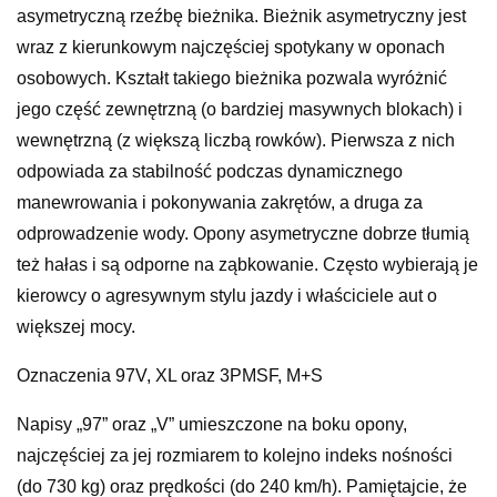
asymetryczną rzeźbę bieżnika. Bieżnik asymetryczny jest
wraz z kierunkowym najczęściej spotykany w oponach
osobowych. Kształt takiego bieżnika pozwala wyróżnić
jego część zewnętrzną (o bardziej masywnych blokach) i
wewnętrzną (z większą liczbą rowków). Pierwsza z nich
odpowiada za stabilność podczas dynamicznego
manewrowania i pokonywania zakrętów, a druga za
odprowadzenie wody. Opony asymetryczne dobrze tłumią
też hałas i są odporne na ząbkowanie. Często wybierają je
kierowcy o agresywnym stylu jazdy i właściciele aut o
większej mocy.
Oznaczenia 97V, XL oraz 3PMSF, M+S
Napisy „97” oraz „V” umieszczone na boku opony,
najczęściej za jej rozmiarem to kolejno indeks nośności
(do 730 kg) oraz prędkości (do 240 km/h). Pamiętajcie, że