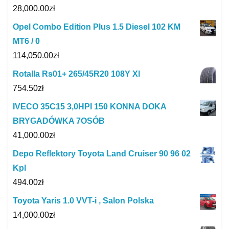
28,000.00
zł
Opel Combo Edition Plus 1.5 Diesel 102 KM
MT6 / 0
114,050.00
zł
Rotalla Rs01+ 265/45R20 108Y Xl
754.50
zł
IVECO 35C15 3,0HPI 150 KONNA DOKA
BRYGADÓWKA 7OSÓB
41,000.00
zł
Depo Reflektory Toyota Land Cruiser 90 96 02
Kpl
494.00
zł
Toyota Yaris 1.0 VVT-i , Salon Polska
14,000.00
zł