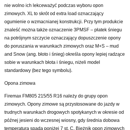
nie wolno ich lekceważyć podczas wyboru opon
zimowych. XL to skrót od extra load oznaczający
ogumienie o wzmacnianej konstrukcji. Przy tym produkcie
znaleść można także oznaczenie 3PMSF – płatek śniegu
na potrójnym szczycie oznaczający dopuszczenie opony
do poruszania w warunkach zimowych oraz M+S – mud
and Snow (ang. błoto i śnieg) określa opony lepiej radzące
sobie w warunkach błota i śniegu, niżeli model
standardowy (bez tego symbolu).
Opona zimowa
Firemax FM805 215/55 R16 należy do grupy opon
zimowych. Opony zimowe są przystosowane do jazdy w
trudnych warunkach drogowych spotykanych w okresie od
późnej jesieni do wczesnej wiosny, gdy średnia dobowa
temperatura spada poniżej 7 st. C. Bieżnik opon zimowych