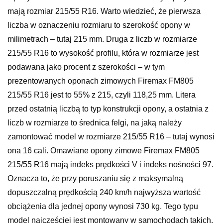
mają rozmiar 215/55 R16. Warto wiedzieć, że pierwsza
liczba w oznaczeniu rozmiaru to szerokość opony w
milimetrach – tutaj 215 mm. Druga z liczb w rozmiarze
215/55 R16 to wysokość profilu, która w rozmiarze jest
podawana jako procent z szerokości – w tym
prezentowanych oponach zimowych Firemax FM805
215/55 R16 jest to 55% z 215, czyli 118,25 mm. Litera
przed ostatnią liczbą to typ konstrukcji opony, a ostatnia z
liczb w rozmiarze to średnica felgi, na jaką należy
zamontować model w rozmiarze 215/55 R16 – tutaj wynosi
ona 16 cali. Omawiane opony zimowe Firemax FM805
215/55 R16 mają indeks prędkości V i indeks nośności 97.
Oznacza to, że przy poruszaniu się z maksymalną
dopuszczalną prędkością 240 km/h najwyższa wartość
obciążenia dla jednej opony wynosi 730 kg. Tego typu
model najczęściej jest montowany w samochodach takich,