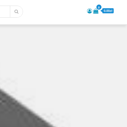
0
0.00zł