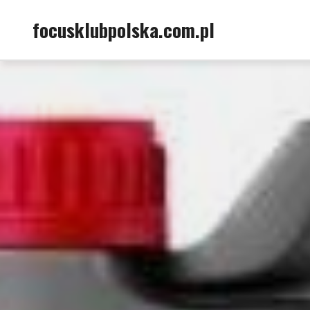
Skip
focusklubpolska.com.pl
to
content