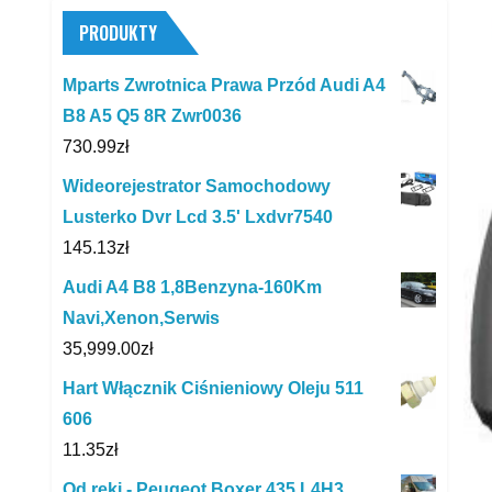
PRODUKTY
Mparts Zwrotnica Prawa Przód Audi A4
B8 A5 Q5 8R Zwr0036
730.99
zł
Wideorejestrator Samochodowy
Lusterko Dvr Lcd 3.5' Lxdvr7540
145.13
zł
Audi A4 B8 1,8Benzyna-160Km
Navi,Xenon,Serwis
35,999.00
zł
Hart Włącznik Ciśnieniowy Oleju 511
606
11.35
zł
Od ręki - Peugeot Boxer 435 L4H3