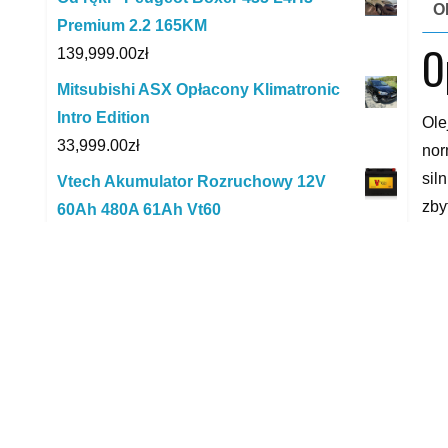
O
Premium 2.2 165KM
O
139,999.00
zł
Mitsubishi ASX Opłacony Klimatronic
Intro Edition
Ole
33,999.00
zł
nor
sil
Vtech Akumulator Rozruchowy 12V
zby
60Ah 480A 61Ah Vt60
zos
199.00
zł
prz
VALEO 672514
SL/
213.12
zł
MB 
Land Rover Freelander 2.0 TD4 , Salon
któ
Polska
ter
18,500.00
zł
SLS
Mercedes Sprinter / SALON PL / 314
Fia