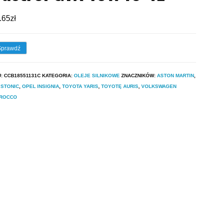
.65
zł
Sprawdź
U:
CCB18551131C
KATEGORIA:
OLEJE SILNIKOWE
ZNACZNIKÓW:
ASTON MARTIN
,
 STONIC
,
OPEL INSIGNIA
,
TOYOTA YARIS
,
TOYOTĘ AURIS
,
VOLKSWAGEN
IROCCO