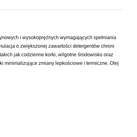
zynowych i wysokoprężnych wymagających spełniania
lacja o zwiększonej zawartości detergentów chroni
takich jak codzienne korki, wilgotne środowisko oraz
i minimalizujące zmiany lepkościowe i termiczne. Olej
y do takich pojazdów.Castrol 10W40 GTX jest
l) wymagających norm ACEA A3/B3, A3/B4 lub API
akceptowany do silników wymagających specyfikacji
y Castrol GTX 10W40- Zawiera formułę antyszlamową
nych*- Doskonała ochrona przed zmianami lepkościowymi i
ywotność silnika*ACEA A3/B4, API
.1VW 501 01 / 505 00spełnia Fiat 9.55535-D2spełnia
5°C ASTM D4052 g/ml………………0.863Lepkość