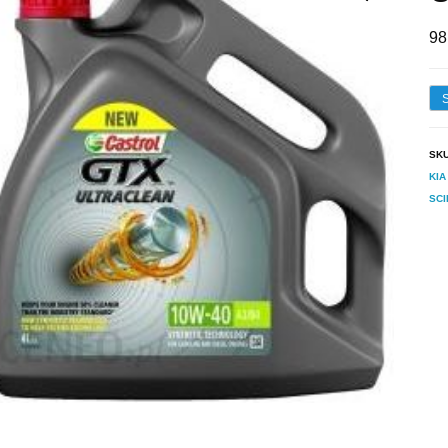
98
SK
KIA
SC