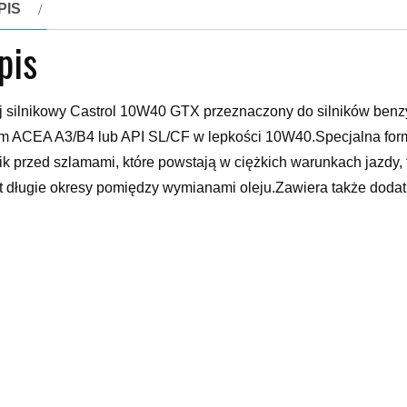
PIS
pis
j silnikowy Castrol 10W40 GTX przeznaczony do silników ben
m ACEA A3/B4 lub API SL/CF w lepkości 10W40.Specjalna formu
nik przed szlamami, które powstają w ciężkich warunkach jazdy, 
t długie okresy pomiędzy wymianami oleju.Zawiera także dodatk
tał przetestowany w silnikach zasilanych gazem i jest zalecan
eznaczony do silników benzynowych i wysokopręznych (Diese
CF w lepkości SAE 10W40Castrol GTX 10W-40 A3/B4 został za
229.1 oraz VW 501.01 / 505.00.Zalety i korzyściOlej silnikow
ra chroni silnik o 25% lepiej niż wymagania norm organizacyj
micznymi- Dodatki przeciwzużyciowe gwarantują przedłużoną ż
pecyfikacjeACEA A3/B3ACEA A3/B4API SL/CFMB-Approval 229
t 9.55535-G2Parametry techniczneGęstość względna w 1