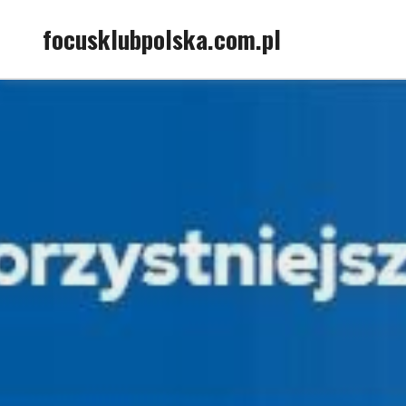
Skip
focusklubpolska.com.pl
to
content