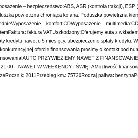
osażenie – bezpieczeństwo:ABS, ASR (kontrola trakcji), ESP (sta
uszka powietrzna chroniąca kolana, Poduszka powietrzna kie
ednieWyposażenie – komfort:CDWyposażenie – multimedia:CDW
otemFaktura: faktura VATUszkodzony:Oferujemy auta z wkładem
aty kredytu nawet o 5 miesięcy, ubezpieczenie spłaty kredytu. 
konkurencyjnej ofercie finansowania prosimy o kontakt pod num
nansowania!AUTO PRZYWIEZIEMY NAWET Z FINANSOWANI
21:00 – NAWET W WEEKENDY I ŚWIĘTAMożliwość finansowan
zeRocznik: 2011Przebieg km.: 75726Rodzaj paliwa: benzynaPo
KM 91kWSkrzynia biegów: ManualnaKolor: czarnyMetalik: TAKN
iążka serwisowa: TAKBezkolizyjny: TAKUszkodzony: NIEPrzegl
skaASRElektryczne lusterkaStereoABSairbagAlufelgiisofixW
tralnyESPAAA AUTO – największy dealer samochodów używany
ystkich aut znajdujących się w naszej ofercie!NASZE ATUTY:
ochody oferowane w AAA AUTO wyróżniają się jakością i można
owolonych klientów w 25-letniej historii firmy.Specjalizujemy 