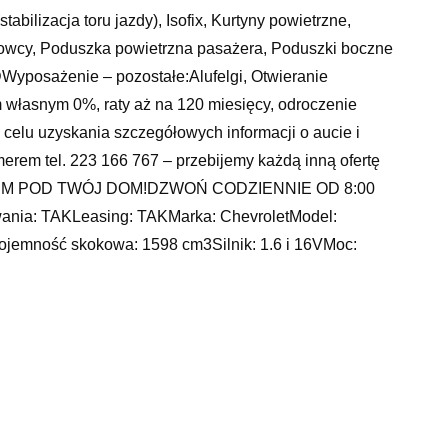
bilizacja toru jazdy), Isofix, Kurtyny powietrzne,
rowcy, Poduszka powietrzna pasażera, Poduszki boczne
yposażenie – pozostałe:Alufelgi, Otwieranie
 własnym 0%, raty aż na 120 miesięcy, odroczenie
W celu uzyskania szczegółowych informacji o aucie i
erem tel. 223 166 767 – przebijemy każdą inną ofertę
EM POD TWÓJ DOM!DZWOŃ CODZIENNIE OD 8:00
ia: TAKLeasing: TAKMarka: ChevroletModel:
jemność skokowa: 1598 cm3Silnik: 1.6 i 16VMoc:
adwozie: hatchbackLiczba drzwi: 4/5Właściciel:
ąd techniczny: 11.12.2022Kraj pochodzenia:
SP. KIEROWNICYElektryczne szybyKlimatyzacjaZamek
ch w Europie Środkowej! Jesteśmy właścicielem
 Jesteśmy właścicielami sprzedawanych pojazdów.
 je kupić w rozsądnej cenie.Niemal 2 miliony
się w pojazdach krajowych – aż 80% naszych aut to