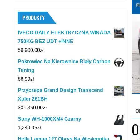
PRODUKTY
IVECO DAILY ELEKTRYCZNA WINADA
750KG BEZ UDT +INNE
59,900.00
zł
Pokrowiec Na Kierownice Biały Carbon
Tuning
66.99
zł
Przyczepa Grand Design Transcend
Xplor 261BH
301,350.00
zł
O
Sony WH-1000XM4 Czarny
O
1,249.95
zł
Hella Lampa 127 Obrys.Na Wysiegniku