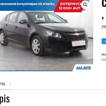
C
,
29
SK
OP
PIS
pis