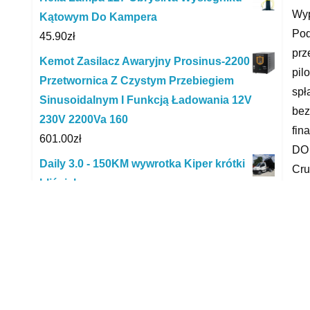
Wyp
Kątowym Do Kampera
Pod
45.90
zł
prz
Kemot Zasilacz Awaryjny Prosinus-2200
pil
Przetwornica Z Czystym Przebiegiem
spł
Sinusoidalnym I Funkcją Ładowania 12V
bez
230V 2200Va 160
fi
601.00
zł
DO 
Daily 3.0 - 150KM wywrotka Kiper krótki
Cru
bliźniak
124
49,900.00
zł
2Ks
Pol
Ford Courier VAT 1 + Zarejestrowany +
cen
OC !!!
wsz
5,555.00
zł
Sam
Kospel SW-140 Termo Max
zad