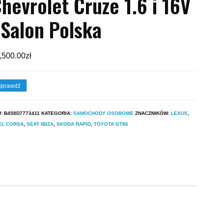
hevrolet Cruze 1.6 i 16V
 Salon Polska
,500.00
zł
Sprawdź
U:
B458D7773411
KATEGORIA:
SAMOCHODY OSOBOWE
ZNACZNIKÓW:
LEXUS
,
EL CORSA
,
SEAT IBIZA
,
SKODA RAPID
,
TOYOTA GT86