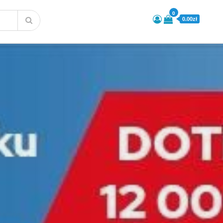
0
0.00zł