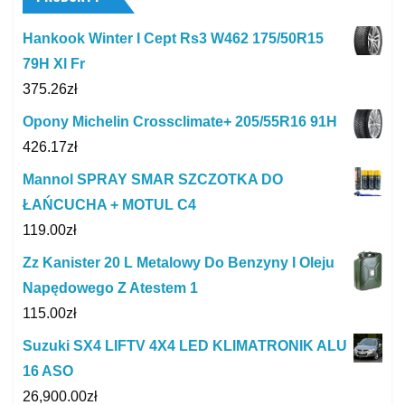
Hankook Winter I Cept Rs3 W462 175/50R15
79H Xl Fr
375.26
zł
Opony Michelin Crossclimate+ 205/55R16 91H
426.17
zł
Mannol SPRAY SMAR SZCZOTKA DO
ŁAŃCUCHA + MOTUL C4
119.00
zł
Zz Kanister 20 L Metalowy Do Benzyny I Oleju
Napędowego Z Atestem 1
115.00
zł
Suzuki SX4 LIFTV 4X4 LED KLIMATRONIK ALU
16 ASO
26,900.00
zł