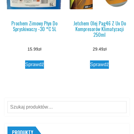
Prochem Zimowy Płyn Do
Jetchem Olej Pag46 Z Uv Do
Spryskiwaczy -30 °C 5L
Kompresorów Klimatyzacji
250ml
15.99
zł
29.49
zł
Sprawdź
Sprawdź
Szukaj:
PRODUKTY