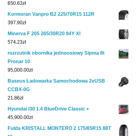
650.63
zł
Kormoran Vanpro B2 225/70R15 112R
397.90
zł
Minerva F 205 265/30R20 94Y Xl
574.23
zł
rozrzutnik obornika jednoosiowy Sipma 8t
Pronar 10
95,000.00
zł
Baseus Ładowarka Samochodowa 2xUSB
CCBX-0G
21.86
zł
Hyundai I30 1.4 BlueDrive Classic +
45,900.00
zł
Fulda KRISTALL MONTERO 2 175/65R15 88T