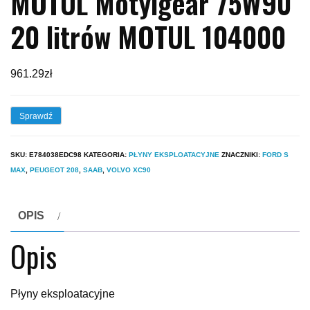
MOTUL Motylgear 75W90
20 litrów MOTUL 104000
961.29
zł
Sprawdź
SKU:
E784038EDC98
KATEGORIA:
PŁYNY EKSPLOATACYJNE
ZNACZNIKI:
FORD S
MAX
,
PEUGEOT 208
,
SAAB
,
VOLVO XC90
OPIS
Opis
Płyny eksploatacyjne