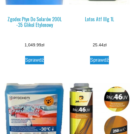
Zgodex Płyn Do Solarów 200L
Lotos Atf IIIg 1L
-35 Glikol Etylenowy
1,049.99
zł
25.44
zł
Sprawdź
Sprawdź