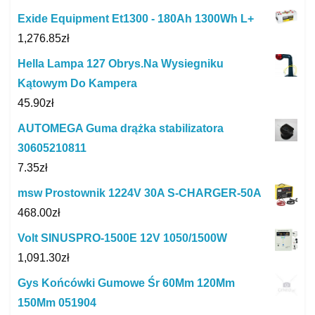
Exide Equipment Et1300 - 180Ah 1300Wh L+
1,276.85
zł
Hella Lampa 127 Obrys.Na Wysiegniku
Kątowym Do Kampera
45.90
zł
AUTOMEGA Guma drążka stabilizatora
30605210811
7.35
zł
msw Prostownik 1224V 30A S-CHARGER-50A
468.00
zł
Volt SINUSPRO-1500E 12V 1050/1500W
1,091.30
zł
Gys Końcówki Gumowe Śr 60Mm 120Mm
150Mm 051904