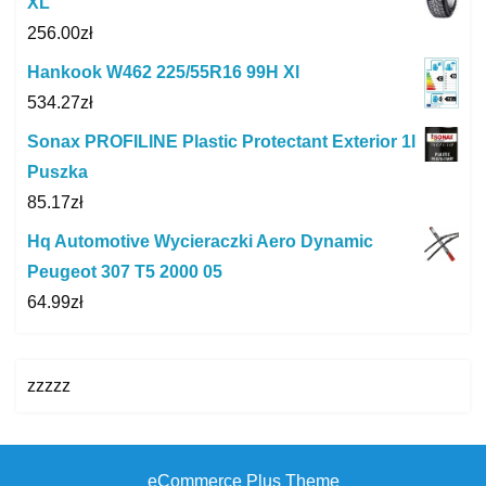
XL
256.00
zł
Hankook W462 225/55R16 99H Xl
534.27
zł
Sonax PROFILINE Plastic Protectant Exterior 1l
Puszka
85.17
zł
Hq Automotive Wycieraczki Aero Dynamic
Peugeot 307 T5 2000 05
64.99
zł
zzzzz
eCommerce Plus Theme