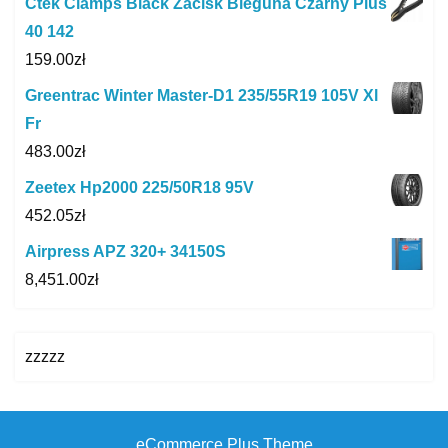
Ctek Clamps Black Zacisk Bieguna Czarny Plus
40 142
159.00
zł
Greentrac Winter Master-D1 235/55R19 105V Xl
Fr
483.00
zł
Zeetex Hp2000 225/50R18 95V
452.05
zł
Airpress APZ 320+ 34150S
8,451.00
zł
zzzzz
eCommerce Plus Theme