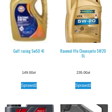
Gulf racing 5w50 4l
Ravenol Vfe Cleansynto 5W20
5L
149.00
zł
235.00
zł
Sprawdź
Sprawdź