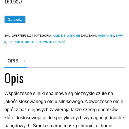
169.90
zł
Sprawdź
SKU:
2FEF7DF59124
KATEGORIA:
OLEJE SILNIKOWE
ZNACZNIKI:
AUDI A4 B8
,
BMW
5
,
FIAT 500 OTOMOTO
,
OTOMOTO POZNAŃ
OPIS
Opis
Współczesne silniki spalinowe są niezwykle czułe na
jakość stosowanego oleju silnikowego. Nowoczesne oleje
oprócz baz olejowych zawierają także szereg dodatków,
które dostosowują je do specyficznych wymagań jednostek
napędowych. Środki smarne muszą chronić ruchome