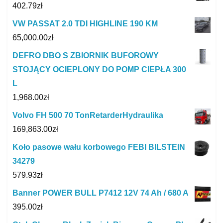
402.79
zł
VW PASSAT 2.0 TDI HIGHLINE 190 KM
65,000.00
zł
DEFRO DBO S ZBIORNIK BUFOROWY
STOJĄCY OCIEPLONY DO POMP CIEPŁA 300
L
1,968.00
zł
Volvo FH 500 70 TonRetarderHydraulika
169,863.00
zł
Koło pasowe wału korbowego FEBI BILSTEIN
34279
579.93
zł
Banner POWER BULL P7412 12V 74 Ah / 680 A
395.00
zł