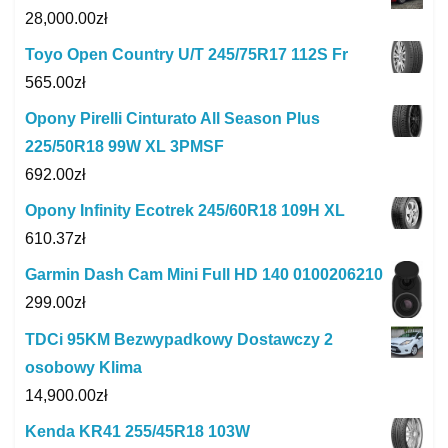
28,000.00
zł
Toyo Open Country U/T 245/75R17 112S Fr
565.00
zł
Opony Pirelli Cinturato All Season Plus
225/50R18 99W XL 3PMSF
692.00
zł
Opony Infinity Ecotrek 245/60R18 109H XL
610.37
zł
Garmin Dash Cam Mini Full HD 140 0100206210
299.00
zł
TDCi 95KM Bezwypadkowy Dostawczy 2
osobowy Klima
14,900.00
zł
Kenda KR41 255/45R18 103W