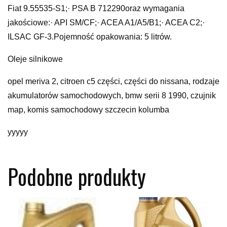
Fiat 9.55535-S1;· PSA B 712290oraz wymagania
jakościowe:· API SM/CF;· ACEA A1/A5/B1;· ACEA C2;·
ILSAC GF-3.Pojemność opakowania: 5 litrów.
Oleje silnikowe
opel meriva 2, citroen c5 części, części do nissana, rodzaje
akumulatorów samochodowych, bmw serii 8 1990, czujnik
map, komis samochodowy szczecin kolumba
yyyyy
Podobne produkty