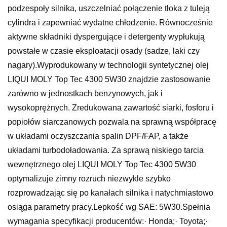
podzespoły silnika, uszczelniać połączenie tłoka z tuleją
cylindra i zapewniać wydatne chłodzenie. Równocześnie
aktywne składniki dyspergujące i detergenty wypłukują
powstałe w czasie eksploatacji osady (sadze, laki czy
nagary).Wyprodukowany w technologii syntetycznej olej
LIQUI MOLY Top Tec 4300 5W30 znajdzie zastosowanie
zarówno w jednostkach benzynowych, jak i
wysokoprężnych. Zredukowana zawartość siarki, fosforu i
popiołów siarczanowych pozwala na sprawną współpracę
w układami oczyszczania spalin DPF/FAP, a także
układami turbodoładowania. Za sprawą niskiego tarcia
wewnętrznego olej LIQUI MOLY Top Tec 4300 5W30
optymalizuje zimny rozruch niezwykle szybko
rozprowadzając się po kanałach silnika i natychmiastowo
osiąga parametry pracy.Lepkość wg SAE: 5W30.Spełnia
wymagania specyfikacji producentów:· Honda;· Toyota;·