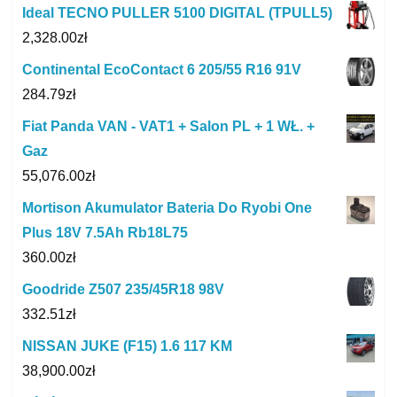
Ideal TECNO PULLER 5100 DIGITAL (TPULL5)
2,328.00
zł
Continental EcoContact 6 205/55 R16 91V
284.79
zł
Fiat Panda VAN - VAT1 + Salon PL + 1 WŁ. +
Gaz
55,076.00
zł
Mortison Akumulator Bateria Do Ryobi One
Plus 18V 7.5Ah Rb18L75
360.00
zł
Goodride Z507 235/45R18 98V
332.51
zł
NISSAN JUKE (F15) 1.6 117 KM
38,900.00
zł