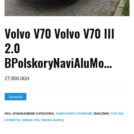
Volvo V70 Volvo V70 III
2.0
BPolskoryNaviAluMo…
27,900.00
zł
Sprawdź
SKU:
4F360642BEBD
KATEGORIA:
SAMOCHODY OSOBOWE
ZNACZNIKI:
FIAT 500
OTOMOTO
,
HONDA CRV
,
SKODA KAROQ