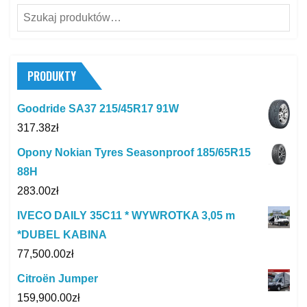
Szukaj:
PRODUKTY
Goodride SA37 215/45R17 91W
317.38
zł
Opony Nokian Tyres Seasonproof 185/65R15
88H
283.00
zł
IVECO DAILY 35C11 * WYWROTKA 3,05 m
*DUBEL KABINA
77,500.00
zł
Citroën Jumper
159,900.00
zł