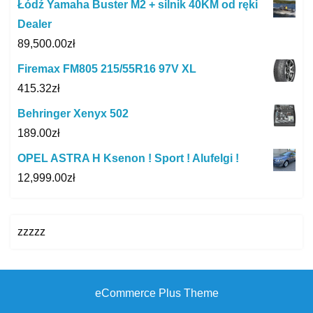
Łódź Yamaha Buster M2 + silnik 40KM od ręki
Dealer
89,500.00
zł
Firemax FM805 215/55R16 97V XL
415.32
zł
Behringer Xenyx 502
189.00
zł
OPEL ASTRA H Ksenon ! Sport ! Alufelgi !
12,999.00
zł
zzzzz
eCommerce Plus Theme