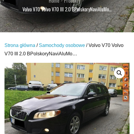
Home
Produkty
Volvo V70 Volvo V70 III 2.0 BPolskoryNaviAluMo…
Strona główna
/
Samochody osobowe
/ Volvo V70 Volvo
V70 III 2.0 BPolskoryNaviAluMo…