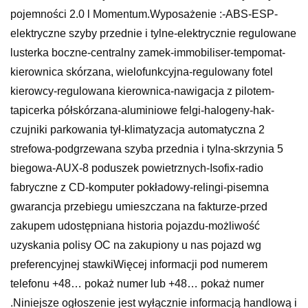
pojemności 2.0 l Momentum.Wyposażenie :-ABS-ESP-
elektryczne szyby przednie i tylne-elektrycznie regulowane
lusterka boczne-centralny zamek-immobiliser-tempomat-
kierownica skórzana, wielofunkcyjna-regulowany fotel
kierowcy-regulowana kierownica-nawigacja z pilotem-
tapicerka półskórzana-aluminiowe felgi-halogeny-hak-
czujniki parkowania tył-klimatyzacja automatyczna 2
strefowa-podgrzewana szyba przednia i tylna-skrzynia 5
biegowa-AUX-8 poduszek powietrznych-Isofix-radio
fabryczne z CD-komputer pokładowy-relingi-pisemna
gwarancja przebiegu umieszczana na fakturze-przed
zakupem udostępniana historia pojazdu-możliwość
uzyskania polisy OC na zakupiony u nas pojazd wg
preferencyjnej stawkiWięcej informacji pod numerem
telefonu +48… pokaż numer lub +48… pokaż numer
.Niniejsze ogłoszenie jest wyłącznie informacją handlową i