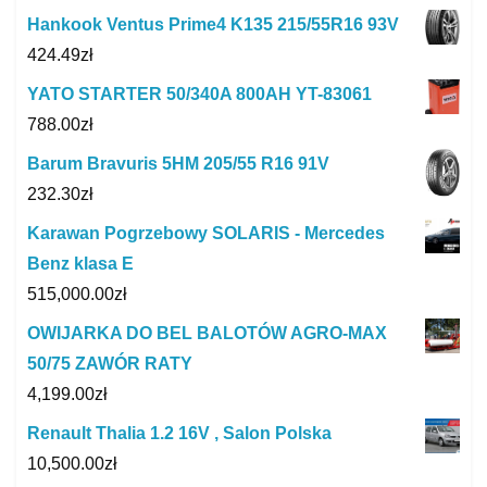
Hankook Ventus Prime4 K135 215/55R16 93V
424.49
zł
YATO STARTER 50/340A 800AH YT-83061
788.00
zł
Barum Bravuris 5HM 205/55 R16 91V
232.30
zł
Karawan Pogrzebowy SOLARIS - Mercedes
Benz klasa E
515,000.00
zł
OWIJARKA DO BEL BALOTÓW AGRO-MAX
50/75 ZAWÓR RATY
4,199.00
zł
Renault Thalia 1.2 16V , Salon Polska
10,500.00
zł