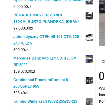
Opel Corsa 1.2 80KM Klima 5d Sprawdz
6,900.00
zł
RENAULT MASTER 2.3 dCi
170KM_BURTO-PLANDEKA_IDEAŁ!
97,000.00
zł
automatyczny CTEK 40-107 CT5, 220 -
240 V, 12 V
309.99
zł
Mercedes Benz Vito 114 CDI 136KM,
O
RP.2022
O
139,370.00
zł
Continental PremiumContact 6
205/55R17 95V
Wyp
593.49
zł
Imm
Kom
Kumho Wintercraft Wp72 255/35R19