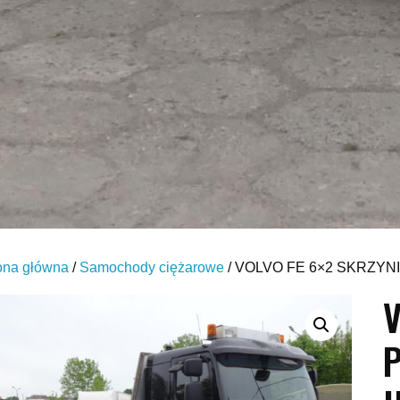
ona główna
/
Samochody ciężarowe
/ VOLVO FE 6×2 SKRZY
V