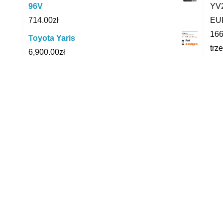
YV2
96V
EUR
714.00
zł
166
Toyota Yaris
trz
6,900.00
zł
pot
Opel Vivaro Enjoy XL 2.0 Turbo Diesel
ofe
144 KM MT6 /
ewe
128,460.00
zł
Sam
Makita Mt M3601
402.38
zł
car
jak
Wolfcraft Kpl 3 Taśmy Płócienne Na
kat
Szlif Taśmową 1919000
35.95
zł
yyy
Garmin Dash Cam Tandem
1,199.00
zł