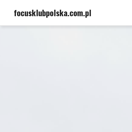
Skip
focusklubpolska.com.pl
to
content