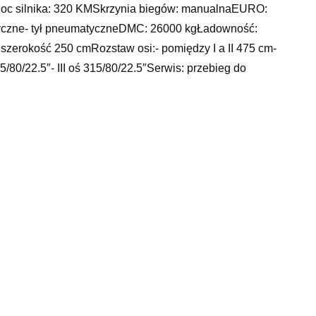
c silnika: 320 KMSkrzynia biegów: manualnaEURO:
yczne- tył pneumatyczneDMC: 26000 kgŁadowność:
szerokość 250 cmRozstaw osi:- pomiędzy I a II 475 cm-
5/80/22.5″- III oś 315/80/22.5″Serwis: przebieg do
A NETTOPowyższy opis nie stanowi w rozumieniu prawa
, § 1. Kodeksu Cywilnego. Sprzedający nie odpowiada za
skuterze, panewki silnika, bmw ce 04, kia rio 2003 kombi,
komis pisz, oto moto klik, żarówka led c5w, brembo
żarówka g3, audi q8 2020, cmax