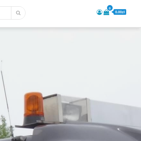
0
0.00zł