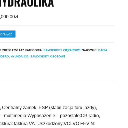
HYDRAULIKA
,000.00
zł
Sprawdź
U:
2D2B6A750A47
KATEGORIA:
SAMOCHODY CIĘŻAROWE
ZNACZNIKI:
DACIA
NDERO
,
HYUNDAI I30
,
SAMOCHODY OSOBOWE
Centralny zamek, ESP (stabilizacja toru jazdy),
– multimedia:Wyposażenie – pozostałe:CB radio,
Faktura: faktura VATUszkodzony:VOLVO FEVIN: