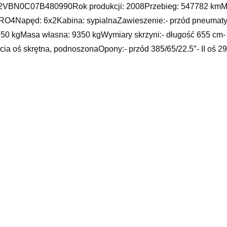
VBN0C07B480990Rok produkcji: 2008Przebieg: 547782 kmMo
O4Napęd: 6x2Kabina: sypialnaZawieszenie:- przód pneumat
50 kgMasa własna: 9350 kgWymiary skrzyni:- długość 655 cm- 
ecia oś skrętna, podnoszonaOpony:- przód 385/65/22.5″- II oś 29
wierdzenia po numerze VIN lub tablicach rejestracyjnychCEN
rty handlowej, jest jedynie treścią informacyjną w myśl art. 66
ntualne błędy lub nieaktualność ogłoszenia.
ochody ciężarowe
kadia grudziądz, audi c7 avant, gdzie jest regulator napięcia w 
 sprawdzic czujniki parkowania, części zamienne olsztyn, auto 
alog, a8 d3 wymiary, sebring cabrio, rozrząd toyota yaris 1.3, 
yy