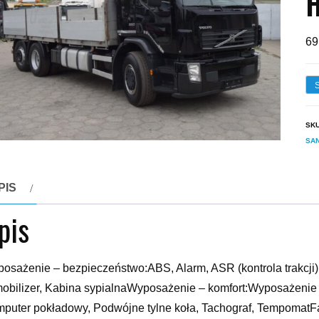
69
SK
SA
PIS
pis
osażenie – bezpieczeństwo:ABS, Alarm, ASR (kontrola trakcji), 
obilizer, Kabina sypialnaWyposażenie – komfort:Wyposażenie 
puter pokładowy, Podwójne tylne koła, Tachograf, Tempomat