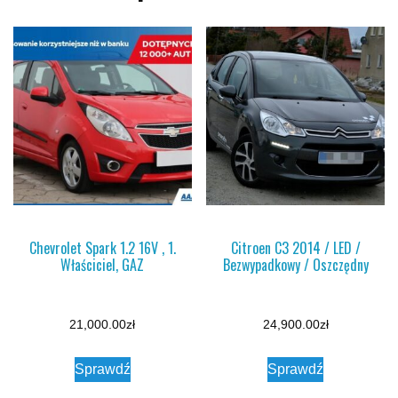
Chevrolet Spark 1.2 16V , 1.
Citroen C3 2014 / LED /
Właściciel, GAZ
Bezwypadkowy / Oszczędny
21,000.00
zł
24,900.00
zł
Sprawdź
Sprawdź