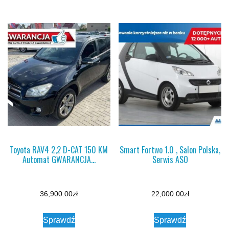
Toyota RAV4 2,2 D-CAT 150 KM
Smart Fortwo 1.0 , Salon Polska,
Automat GWARANCJA…
Serwis ASO
36,900.00
zł
22,000.00
zł
Sprawdź
Sprawdź