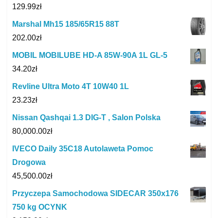
129.99
zł
Marshal Mh15 185/65R15 88T
202.00
zł
MOBIL MOBILUBE HD-A 85W-90A 1L GL-5
34.20
zł
Revline Ultra Moto 4T 10W40 1L
23.23
zł
Nissan Qashqai 1.3 DIG-T , Salon Polska
80,000.00
zł
IVECO Daily 35C18 Autolaweta Pomoc
Drogowa
45,500.00
zł
Przyczepa Samochodowa SIDECAR 350x176
750 kg OCYNK