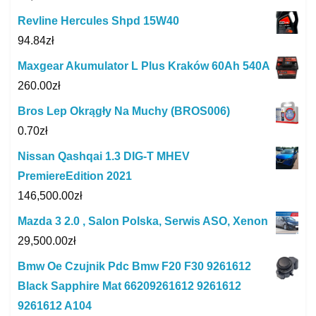
Revline Hercules Shpd 15W40
94.84
zł
Maxgear Akumulator L Plus Kraków 60Ah 540A
260.00
zł
Bros Lep Okrągły Na Muchy (BROS006)
0.70
zł
Nissan Qashqai 1.3 DIG-T MHEV
PremiereEdition 2021
146,500.00
zł
Mazda 3 2.0 , Salon Polska, Serwis ASO, Xenon
29,500.00
zł
Bmw Oe Czujnik Pdc Bmw F20 F30 9261612
Black Sapphire Mat 66209261612 9261612
9261612 A104