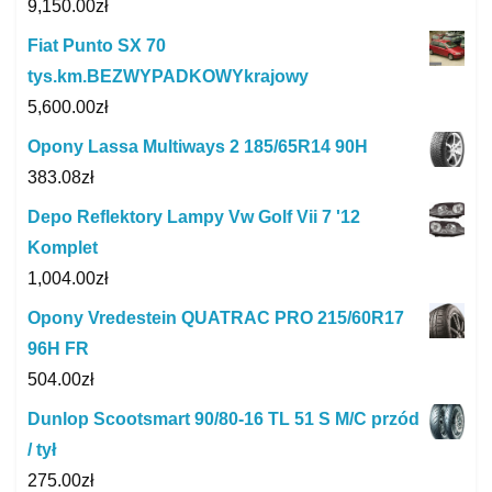
9,150.00
zł
Fiat Punto SX 70
tys.km.BEZWYPADKOWYkrajowy
5,600.00
zł
Opony Lassa Multiways 2 185/65R14 90H
383.08
zł
Depo Reflektory Lampy Vw Golf Vii 7 '12
Komplet
1,004.00
zł
Opony Vredestein QUATRAC PRO 215/60R17
96H FR
504.00
zł
Dunlop Scootsmart 90/80-16 TL 51 S M/C przód
/ tył
275.00
zł