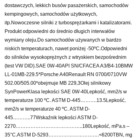
dostawczych, lekkich busów pasażerskich, samochodów
kempingowych, samochodów użytkowych,
itp.Nowoczesne silniki z turbosprężarkami i katalizatorami.
Produkt odpowiedni do średnio długich interwałów
wymiany oleju.Do samochodów używanych w bardzo
niskich temperaturach, nawet poniżej -50ºC.Odpowiedni
do silników wysokoprężnych z wtryskiem bezpośrednim
(test VW DID).SAE 0W-40API SN/CFACEA A3/B4-10BMW
LL-01MB-229.5*Porsche A40Renault RN 0700/0710VW
502.00/505.00*obejmuje MB 229,3Olej silnikowy
SynPowerKlasa lepkości SAE 0W-40Lepkość, mm2/s w
temperaturze 100 ºC. ASTM D-445……….13.5Lepkość,
mm2/s w temperaturze 40 ºC. ASTM D-
445………..77Wskaźnik lepkości ASTM D-
2270…………………………………..180Lepkość, mPa.s –
35°C.ASTM D-5293………………………….<6200TBN, mg