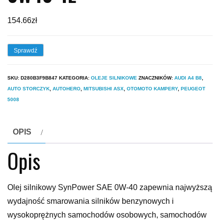
154.66
zł
Sprawdź
SKU:
D280B3F9B847
KATEGORIA:
OLEJE SILNIKOWE
ZNACZNIKÓW:
AUDI A4 B8
,
AUTO STORCZYK
,
AUTOHERO
,
MITSUBISHI ASX
,
OTOMOTO KAMPERY
,
PEUGEOT
5008
OPIS
Opis
Olej silnikowy SynPower SAE 0W-40 zapewnia najwyższą
wydajność smarowania silników benzynowych i
wysokoprężnych samochodów osobowych, samochodów