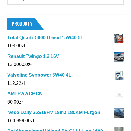
PRODUKTY
Total Quartz 5000 Diesel 15W40 5L
103.00
zł
Renault Twingo 1.2 16V
13,000.00
zł
Valvoline Synpower 5W40 4L
112.22
zł
AMTRA ACBCN
60.00
zł
Iveco Daily 35S18HV 18m3 180KM Furgon
164,999.00
zł