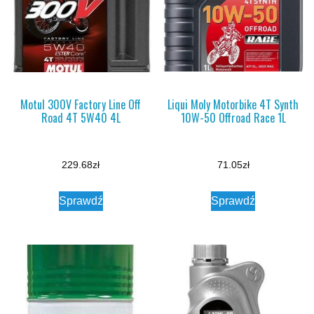
Motul 300V Factory Line Off
Liqui Moly Motorbike 4T Synth
Road 4T 5W40 4L
10W-50 Offroad Race 1L
229.68
zł
71.05
zł
Sprawdź
Sprawdź