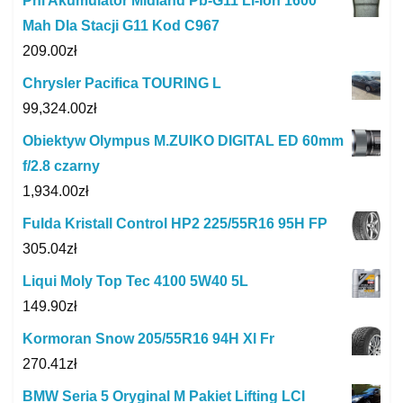
Pni Akumulator Midland Pb-G11 Li-Ion 1600
Mah Dla Stacji G11 Kod C967
209.00
zł
Chrysler Pacifica TOURING L
99,324.00
zł
Obiektyw Olympus M.ZUIKO DIGITAL ED 60mm
f/2.8 czarny
1,934.00
zł
Fulda Kristall Control HP2 225/55R16 95H FP
305.04
zł
Liqui Moly Top Tec 4100 5W40 5L
149.90
zł
Kormoran Snow 205/55R16 94H Xl Fr
270.41
zł
BMW Seria 5 Oryginal M Pakiet Lifting LCI