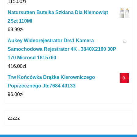
115.00
zł
Natursutten Butelka Szklana Dla Niemowląt
2Szt 110Ml
68.99
zł
Aukey Wideorejestrator Drs1 Kamera
Samochodowa Rejestrator 4K , 3840X2160 30P
170 Microsd 1815760
416.00
zł
Trw Końcówka Drążka Kierowniczego
Poprzecznego Jte7684 40133
96.00
zł
zzzzz