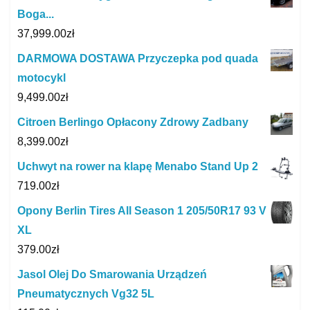
Boga...
37,999.00
zł
DARMOWA DOSTAWA Przyczepka pod quada
motocykl
9,499.00
zł
Citroen Berlingo Opłacony Zdrowy Zadbany
8,399.00
zł
Uchwyt na rower na klapę Menabo Stand Up 2
719.00
zł
Opony Berlin Tires All Season 1 205/50R17 93 V
XL
379.00
zł
Jasol Olej Do Smarowania Urządzeń
Pneumatycznych Vg32 5L