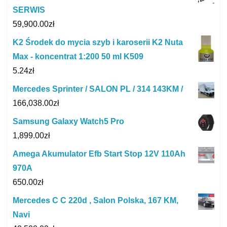
SERWIS
59,900.00
zł
K2 Środek do mycia szyb i karoserii K2 Nuta
Max - koncentrat 1:200 50 ml K509
5.24
zł
Mercedes Sprinter / SALON PL / 314 143KM /
166,038.00
zł
Samsung Galaxy Watch5 Pro
1,899.00
zł
Amega Akumulator Efb Start Stop 12V 110Ah
970A
650.00
zł
Mercedes C C 220d , Salon Polska, 167 KM,
Navi