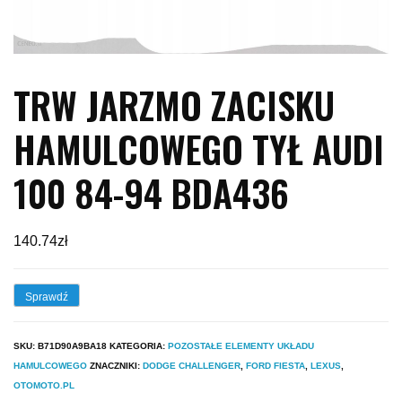
TRW JARZMO ZACISKU
HAMULCOWEGO TYŁ AUDI
100 84-94 BDA436
140.74
zł
Sprawdź
SKU:
B71D90A9BA18
KATEGORIA:
POZOSTAŁE ELEMENTY UKŁADU
HAMULCOWEGO
ZNACZNIKI:
DODGE CHALLENGER
,
FORD FIESTA
,
LEXUS
,
OTOMOTO.PL