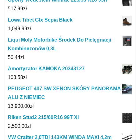
517.99
zł
Lowa Tibet Gtx Sepia Black
1,049.99
zł
Liqui Moly Motorbike Środek Do Pielęgnacji
Kombinezonów 0,3L
50.44
zł
Amortyzator KAMOKA 20343127
103.58
zł
PEUGEOT 407 SW XENON SKÓRY PANORAMA
ALU Z NIEMIEC
13,900.00
zł
Riken Stud2 215/60R16 99T Xl
2,500.00
zł
VW Crafter 2,0TDI 143KM WINDA MAXI 4,2m