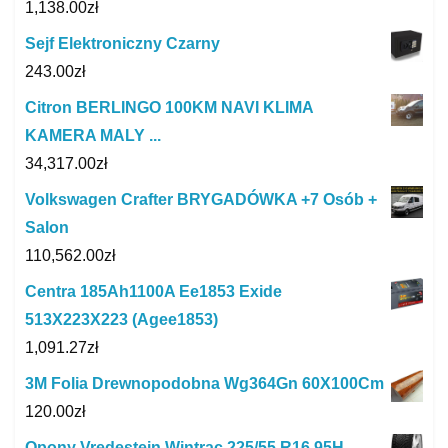
1,138.00
zł
Sejf Elektroniczny Czarny
243.00
zł
Citron BERLINGO 100KM NAVI KLIMA
KAMERA MALY ...
34,317.00
zł
Volkswagen Crafter BRYGADÓWKA +7 Osób +
Salon
110,562.00
zł
Centra 185Ah1100A Ee1853 Exide
513X223X223 (Agee1853)
1,091.27
zł
3M Folia Drewnopodobna Wg364Gn 60X100Cm
120.00
zł
Opony Vredestein Wintrac 225/55 R16 95H