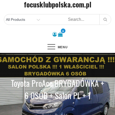
focusklubpolska.com.pl
Skip
to
content
0
MENU
Toyota ProAce BRYGADÓWKA +
6 OSÓB + Salon PL + 1