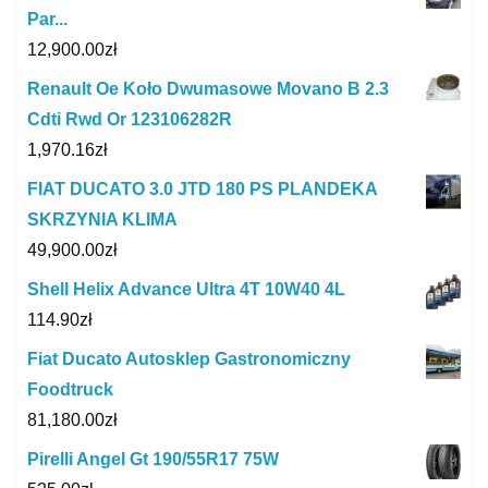
Par...
12,900.00
zł
Renault Oe Koło Dwumasowe Movano B 2.3
Cdti Rwd Or 123106282R
1,970.16
zł
FIAT DUCATO 3.0 JTD 180 PS PLANDEKA
SKRZYNIA KLIMA
49,900.00
zł
Shell Helix Advance Ultra 4T 10W40 4L
114.90
zł
Fiat Ducato Autosklep Gastronomiczny
Foodtruck
81,180.00
zł
Pirelli Angel Gt 190/55R17 75W