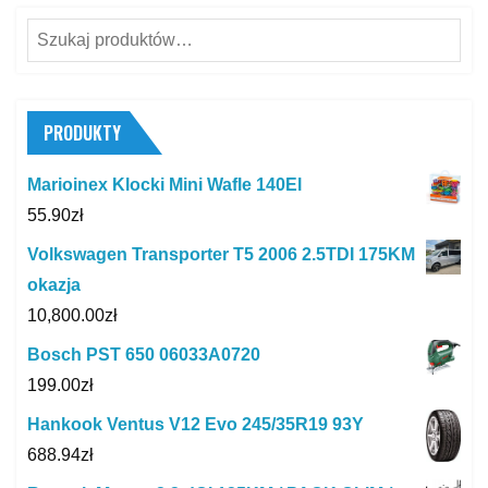
Szukaj:
PRODUKTY
Marioinex Klocki Mini Wafle 140El
55.90
zł
Volkswagen Transporter T5 2006 2.5TDI 175KM
okazja
10,800.00
zł
Bosch PST 650 06033A0720
199.00
zł
Hankook Ventus V12 Evo 245/35R19 93Y
688.94
zł