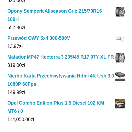
525.00
zł
Opony Semperit Allseason Grip 215/70R16
100H
557.86
zł
Przewód OWY 5x4 300-500V
13.97
zł
Matador MP47 Hectorra 3 235/45 R17 97Y XL FR
319.00
zł
Nierbo Karta Przechwytywania Hdmi 4K Usb 3.0
1080P 60Fps
149.99
zł
Opel Combo Edition Plus 1.5 Diesel 102 KM
MT6 / 0
114,050.00
zł