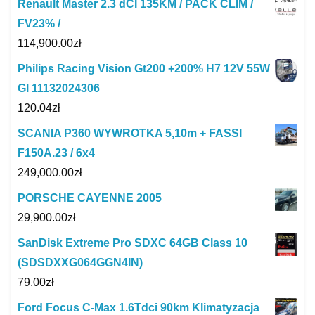
Renault Master 2.3 dCI 135KM / PACK CLIM /
FV23% /
114,900.00
zł
Philips Racing Vision Gt200 +200% H7 12V 55W
Gl 11132024306
120.04
zł
SCANIA P360 WYWROTKA 5,10m + FASSI
F150A.23 / 6x4
249,000.00
zł
PORSCHE CAYENNE 2005
29,900.00
zł
SanDisk Extreme Pro SDXC 64GB Class 10
(SDSDXXG064GGN4IN)
79.00
zł
Ford Focus C-Max 1.6Tdci 90km Klimatyzacja