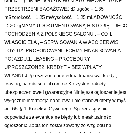
środka- itp. INNE DODATKIWYMIARY WEWNĘTRZNE
PRZESTRZENI BAGAŻOWEJ :Długość – 1,35
mSzerokość – 1,25 mWysokość – 1,25 mŁADOWNOŚĆ –
1220 kgMAMY UDOKUMENTOWANĄ HISTORIĘ :- JEGO
POCHODZENIA Z POLSKIEGO SALONU , – OD 1
WLASCICIELA , – SERWISOWANIA W ASO SERWIS
TOYOTA .PROPONOWANE FORMY FINANSOWANIA
POJAZDU:1. LEASING – PROCEDURY
UPROSZCZONE2. KREDYT – BEZ WPŁATY
WŁASNEJUproszczona procedura finansowa: kredyt,
leasing, na miejscu lub online.Korzystne pakiety
ubezpieczeniowe i gwarancyjne Niniejsze ogłoszenie jest
wyłącznie informacją handlową i nie stanowi oferty w myśl
art. 66, § 1. Kodeksu Cywilnego. Sprzedający nie
odpowiada za ewentualne błędy lub nieaktualność
ogłoszenia.Zapis ten został zawarty ze względu na