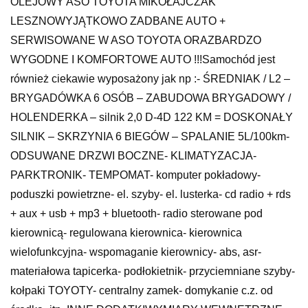
OLEJOWY ASO TOYOTA MIKOŁAJCZAK
LESZNOWYJĄTKOWO ZADBANE AUTO +
SERWISOWANE W ASO TOYOTA ORAZBARDZO
WYGODNE I KOMFORTOWE AUTO !!!Samochód jest
również ciekawie wyposażony jak np :- ŚREDNIAK / L2 –
BRYGADÓWKA 6 OSÓB – ZABUDOWA BRYGADOWY /
HOLENDERKA – silnik 2,0 D-4D 122 KM = DOSKONAŁY
SILNIK – SKRZYNIA 6 BIEGÓW – SPALANIE 5L/100km-
ODSUWANE DRZWI BOCZNE- KLIMATYZACJA-
PARKTRONIK- TEMPOMAT- komputer pokładowy-
poduszki powietrzne- el. szyby- el. lusterka- cd radio + rds
+ aux + usb + mp3 + bluetooth- radio sterowane pod
kierownicą- regulowana kierownica- kierownica
wielofunkcyjna- wspomaganie kierownicy- abs, asr-
materiałowa tapicerka- podłokietnik- przyciemniane szyby-
kołpaki TOYOTY- centralny zamek- domykanie c.z. od