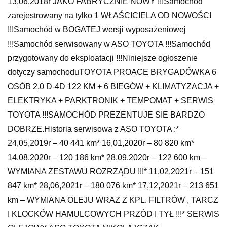
13,06,2018r JAKO FABRYCZNIE NOWY !!!Samochód
zarejestrowany na tylko 1 WŁAŚCICIELA OD NOWOŚCI
!!!Samochód w BOGATEJ wersji wyposażeniowej
!!!Samochód serwisowany w ASO TOYOTA !!!Samochód
przygotowany do eksploatacji !!!Niniejsze ogłoszenie
dotyczy samochoduTOYOTA PROACE BRYGADÓWKA 6
OSÓB 2,0 D-4D 122 KM + 6 BIEGÓW + KLIMATYZACJA +
ELEKTRYKA + PARKTRONIK + TEMPOMAT + SERWIS
TOYOTA !!!SAMOCHÓD PREZENTUJE SIE BARDZO
DOBRZE.Historia serwisowa z ASO TOYOTA :*
24,05,2019r – 40 441 km* 16,01,2020r – 80 820 km*
14,08,2020r – 120 186 km* 28,09,2020r – 122 600 km –
WYMIANA ZESTAWU ROZRZĄDU !!!* 11,02,2021r – 151
847 km* 28,06,2021r – 180 076 km* 17,12,2021r – 213 651
km – WYMIANA OLEJU WRAZ Z KPL. FILTRÓW , TARCZ
I KLOCKÓW HAMULCOWYCH PRZÓD I TYŁ !!!* SERWIS