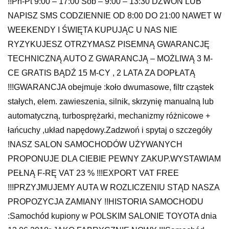
!!Pn-Pt 9:00 – 17:00 Sob – 9:00 – 13:30 DZWOŃ LUB
NAPISZ SMS CODZIENNIE OD 8:00 DO 21:00 NAWET W
WEEKENDY I ŚWIĘTA KUPUJĄC U NAS NIE
RYZYKUJESZ OTRZYMASZ PISEMNĄ GWARANCJĘ
TECHNICZNĄ AUTO Z GWARANCJĄ – MOŻLIWĄ 3 M-
CE GRATIS BĄDŹ 15 M-CY , 2 LATA ZA DOPŁATĄ
!!!GWARANCJA obejmuje :koło dwumasowe, filtr cząstek
stałych, elem. zawieszenia, silnik, skrzynię manualną lub
automatyczną, turbosprężarki, mechanizmy różnicowe +
łańcuchy ,układ napędowy.Zadzwoń i spytaj o szczegóły
!NASZ SALON SAMOCHODÓW UŻYWANYCH
PROPONUJE DLA CIEBIE PEWNY ZAKUP.WYSTAWIAM
PEŁNĄ F-RĘ VAT 23 % !!!EXPORT VAT FREE
!!!PRZYJMUJEMY AUTA W ROZLICZENIU STĄD NASZA
PROPOZYCJA ZAMIANY !!HISTORIA SAMOCHODU
:Samochód kupiony w POLSKIM SALONIE TOYOTA dnia