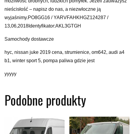
możliwość drobnych, ludzkich pomyłek. Jeżeli zauważysz
nieścisłość – napisz do nas, a niezwłoczne ją
wyjaśnimy.PO8GG16 / YARVFAHKHGZ124287 /
13,06,2018Identyfikator:AKL3GTGH
Samochody dostawcze
hyc, nissan juke 2019 cena, strumienice, om642, audi a4
b1, winter sport 5, pompa paliwa gdzie jest
yyyyy
Podobne produkty