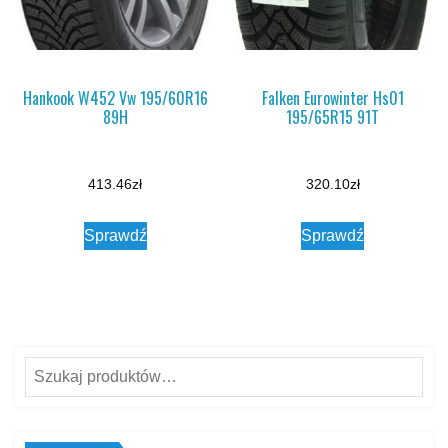
Hankook W452 Vw 195/60R16
Falken Eurowinter Hs01
89H
195/65R15 91T
413.46
zł
320.10
zł
Sprawdź
Sprawdź
Szukaj: