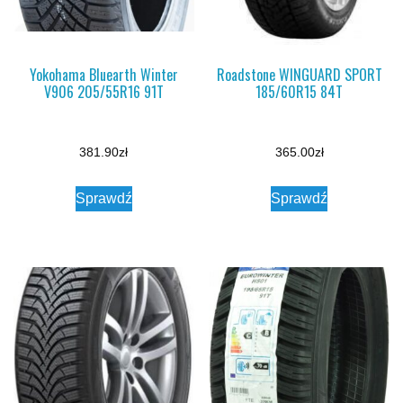
Yokohama Bluearth Winter
Roadstone WINGUARD SPORT
V906 205/55R16 91T
185/60R15 84T
381.90
zł
365.00
zł
Sprawdź
Sprawdź