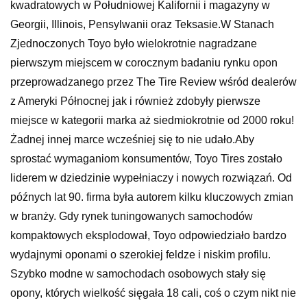
kwadratowych w Południowej Kalifornii i magazyny w
Georgii, Illinois, Pensylwanii oraz Teksasie.W Stanach
Zjednoczonych Toyo było wielokrotnie nagradzane
pierwszym miejscem w corocznym badaniu rynku opon
przeprowadzanego przez The Tire Review wśród dealerów
z Ameryki Północnej jak i również zdobyły pierwsze
miejsce w kategorii marka aż siedmiokrotnie od 2000 roku!
Żadnej innej marce wcześniej się to nie udało.Aby
sprostać wymaganiom konsumentów, Toyo Tires zostało
liderem w dziedzinie wypełniaczy i nowych rozwiązań. Od
późnych lat 90. firma była autorem kilku kluczowych zmian
w branży. Gdy rynek tuningowanych samochodów
kompaktowych eksplodował, Toyo odpowiedziało bardzo
wydajnymi oponami o szerokiej feldze i niskim profilu.
Szybko modne w samochodach osobowych stały się
opony, których wielkość sięgała 18 cali, coś o czym nikt nie