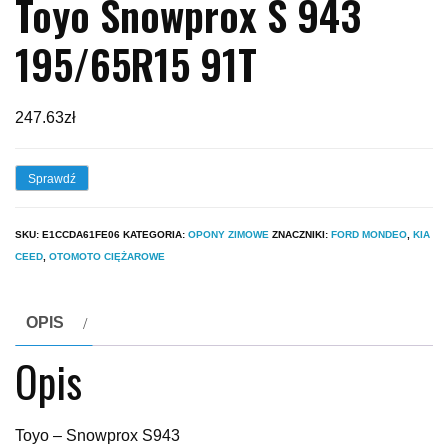
Toyo Snowprox S 943
195/65R15 91T
247.63
zł
Sprawdź
SKU:
E1CCDA61FE06
KATEGORIA:
OPONY ZIMOWE
ZNACZNIKI:
FORD MONDEO
,
KIA
CEED
,
OTOMOTO CIĘŻAROWE
OPIS
Opis
Toyo – Snowprox S943