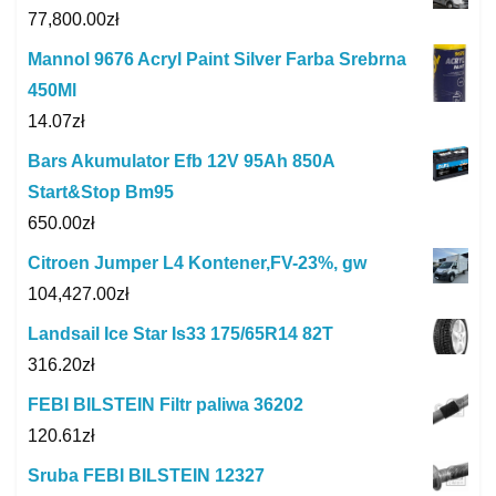
77,800.00
zł
Mannol 9676 Acryl Paint Silver Farba Srebrna
450Ml
14.07
zł
Bars Akumulator Efb 12V 95Ah 850A
Start&Stop Bm95
650.00
zł
Citroen Jumper L4 Kontener,FV-23%, gw
104,427.00
zł
Landsail Ice Star Is33 175/65R14 82T
316.20
zł
FEBI BILSTEIN Filtr paliwa 36202
120.61
zł
Sruba FEBI BILSTEIN 12327