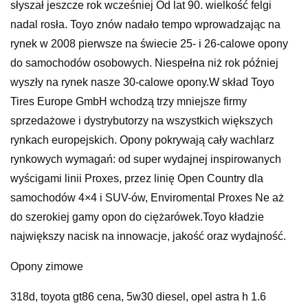
słyszał jeszcze rok wcześniej Od lat 90. wielkość felgi
nadal rosła. Toyo znów nadało tempo wprowadzając na
rynek w 2008 pierwsze na świecie 25- i 26-calowe opony
do samochodów osobowych. Niespełna niż rok później
wyszły na rynek nasze 30-calowe opony.W skład Toyo
Tires Europe GmbH wchodzą trzy mniejsze firmy
sprzedażowe i dystrybutorzy na wszystkich większych
rynkach europejskich. Opony pokrywają cały wachlarz
rynkowych wymagań: od super wydajnej inspirowanych
wyścigami linii Proxes, przez linię Open Country dla
samochodów 4×4 i SUV-ów, Enviromental Proxes Ne aż
do szerokiej gamy opon do ciężarówek.Toyo kładzie
największy nacisk na innowacje, jakość oraz wydajność.
Opony zimowe
318d, toyota gt86 cena, 5w30 diesel, opel astra h 1.6