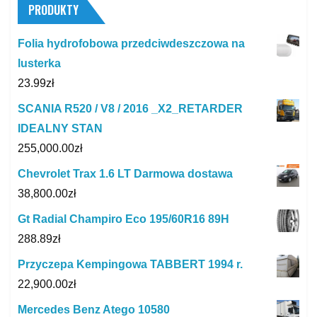
PRODUKTY
Folia hydrofobowa przedciwdeszczowa na
lusterka
23.99
zł
SCANIA R520 / V8 / 2016 _X2_RETARDER
IDEALNY STAN
255,000.00
zł
Chevrolet Trax 1.6 LT Darmowa dostawa
38,800.00
zł
Gt Radial Champiro Eco 195/60R16 89H
288.89
zł
Przyczepa Kempingowa TABBERT 1994 r.
22,900.00
zł
Mercedes Benz Atego 10580