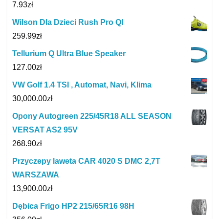
7.93
zł
Wilson Dla Dzieci Rush Pro Ql
259.99
zł
Tellurium Q Ultra Blue Speaker
127.00
zł
VW Golf 1.4 TSI , Automat, Navi, Klima
30,000.00
zł
Opony Autogreen 225/45R18 ALL SEASON
VERSAT AS2 95V
268.90
zł
Przyczepy laweta CAR 4020 S DMC 2,7T
WARSZAWA
13,900.00
zł
Dębica Frigo HP2 215/65R16 98H