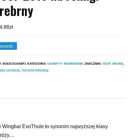
rebrny
4.88
zł
Sprawdź
U:
9D42C918ABF1
KATEGORIA:
UCHWYTY ROWEROWE
ZNACZNIKI:
SEAT ARONA
,
DA OCTAVIA
,
TOYOTA PROACE
 Wingbar EvoThule to synonim najwyższej klasy
dróży…