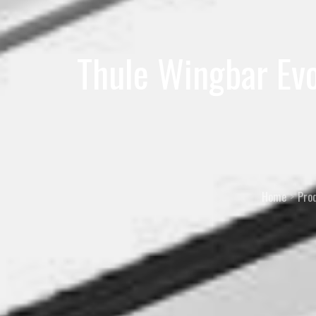
Thule Wingbar Ev
Home
Pro