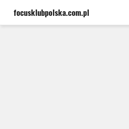
Skip
focusklubpolska.com.pl
to
content