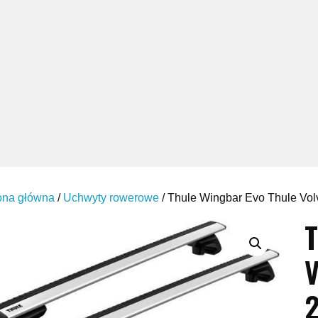
ona główna
/
Uchwyty rowerowe
/ Thule Wingbar Evo Thule Vol
T
V
2