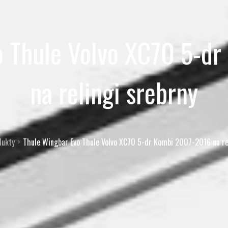
o Thule Volvo XC70 5-d
na relingi srebrny
dukty
Thule Wingbar Evo Thule Volvo XC70 5-dr Kombi 2007-2016 na rel