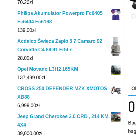
70.20
zł
Philips Akumulator Powerpro Fc6405
Fc6404 Fc6168
139.00
zł
Acdelco Świeca Zapło 5 7 Camaro 92
Corvette C4 88 91 Fr5Ls
28.00
zł
Opel Movano L3H2 165KM
137,499.00
zł
O
CROSS 250 DEFENDER MZK XMOTOS
XB88
O
6,999.00
zł
Jeep Grand Cherokee 3.0 CRD , 214 KM,
Bag
4X4
bag
39,000.00
zł