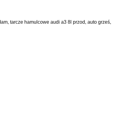
dam, tarcze hamulcowe audi a3 8l przod, auto grześ,
żyska nsk opinie, samochody osobowe