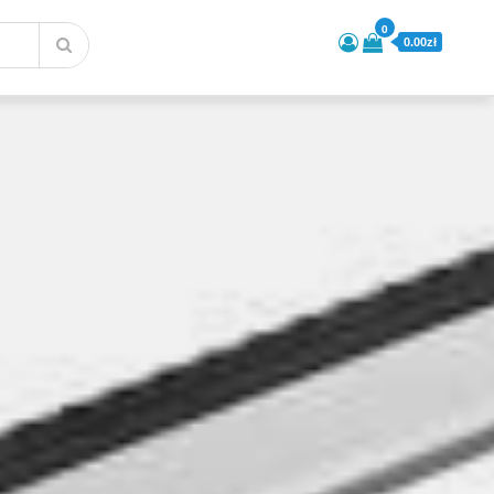
0
0.00zł