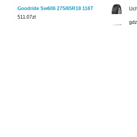
Goodride Sw606 275/65R18 116T
Uch
511.07
zł
gdz
Varta 40x AA R6 LR6 INDUSTRIAL
skl
53.70
zł
yyy
Taurus Easy 430 Czarny Matowy 430L
1,099.00
zł
P
FIAT DUCATO * MROŹNIA * SALON PL *
1 WŁ
39,900.00
zł
Jasol Olej Do Prowadnic " Velol Rc 220
5L
125.00
zł
Maxgear Filtr Paliwa Vw A4 A5 20Tdi 08
261097 MgxBox