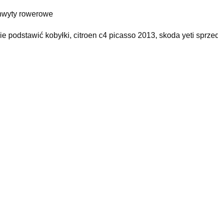
wyty rowerowe
ie podstawić kobyłki, citroen c4 picasso 2013, skoda yeti sprze
ep motoryzacyjny bydgoszcz fordon, auto punkt, mazdacx5, ło
yy
odobne produkty