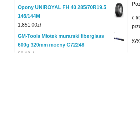
Poz
Opony UNIROYAL FH 40 285/70R19.5
146/144M
cit
1,851.00
zł
prz
GM-Tools Młotek murarski fiberglass
yyy
600g 320mm mocny G72248
28.19
zł
P
VF1VBU4D248438403
75,000.00
zł
Sharp QW-HT31R45EW-EU
1,625.19
zł
Total Quartz 5000 Diesel 15W40 5L
103.00
zł
2.0FSI benzyna 150KM Po wymianie
rozrządu