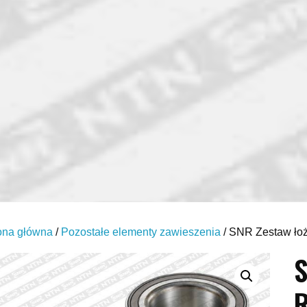
ona główna
/
Pozostałe elementy zawieszenia
/ SNR Zestaw łoż
S
R