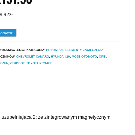
9.92
zł
Sprawdź
U:
5D669C7BB3C0
KATEGORIA:
POZOSTAŁE ELEMENTY ZAWIESZENIA
ACZNIKÓW:
CHEVROLET CAMARO
,
HYUNDAI I20
,
MOJE OTOMOTO
,
OPEL
IGNIA
,
PEUGEOT
,
TOYOTA PROACE
cja uzupełniająca 2: ze zintegrowanym magnetycznym