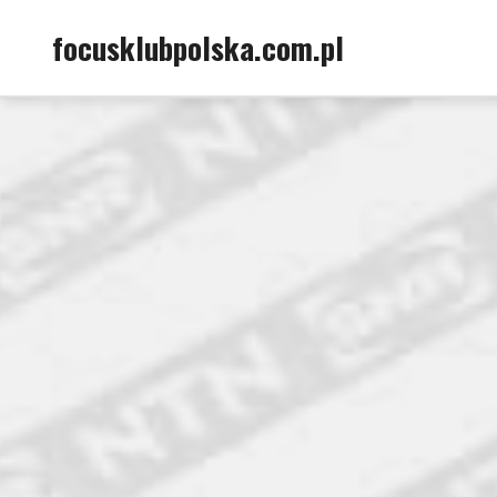
Skip
focusklubpolska.com.pl
to
content