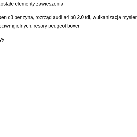
ostałe elementy zawieszenia
roen c8 benzyna, rozrząd audi a4 b8 2.0 tdi, wulkanizacja myśleni
eciwmgielnych, resory peugeot boxer
yy
odobne produkty