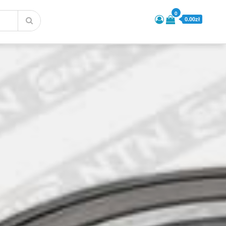
0
0.00zł