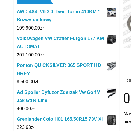
AWD 4X4, V6 3.0l Twin Turbo 410KM *
Bezwypadkowy
109,900.00
zł
Volkswagen VW Crafter Furgon 177 KM
AUTOMAT
201,100.00
zł
Ponton QUICKSILVER 365 SPORT HD
GREY
O
8,500.00
zł
O
Ad Spoiler Dyfuzor Zderzak Vw Golf Vi
Jak Gti R Line
400.00
zł
Mas
Grenlander Colo H01 165/50R15 73V Xl
pie
223.63
zł