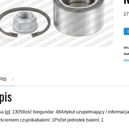
17
SK
ZN
INS
PIS
pis
a [g]: 1305Ilość biegunów: 48Artykuł uzupełniający / informa
rścieniem czujnikabalení: 1Počet jednotek balení: 1