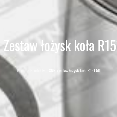
 Zestaw łożysk koła R15
Home
Produkty
SNR Zestaw łożysk koła R151.50