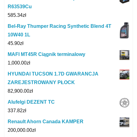
R63539Cu
585.34
zł
Bel-Ray Thumper Racing Synthetic Blend 4T
10W40 1L
45.90
zł
MAFI MT45R Ciągnik terminalowy
1,000.00
zł
HYUNDAI TUCSON 1.7D GWARANCJA
ZAREJESTROWANY PŁOCK
82,900.00
zł
Alufelgi DEZENT TC
337.82
zł
Renault Ahorn Canada KAMPER
200,000.00
zł