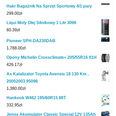
Hakr Bagażnik Na Sprzęt Sportowy 4/1 pary
299.00
zł
Liqui Moly Olej Silnikowy 1 Litr 3096
60.39
zł
Pioneer SPH-DA230DAB
1,788.00
zł
Opony Michelin Crossclimate+ 205/55R16 91H
426.17
zł
As Katalizator Toyota Avensis 18 130 Km ,
20002003 95096
1,380.00
zł
Hankook W462 195/60R15 88T
332.95
zł
Jenox Akumulator Classic Special 12V 135Ah