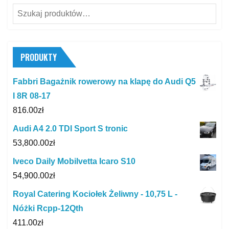
Szukaj:
PRODUKTY
Fabbri Bagażnik rowerowy na klapę do Audi Q5
I 8R 08-17
816.00
zł
Audi A4 2.0 TDI Sport S tronic
53,800.00
zł
Iveco Daily Mobilvetta Icaro S10
54,900.00
zł
Royal Catering Kociołek Żeliwny - 10,75 L -
Nóżki Rcpp-12Qth
411.00
zł