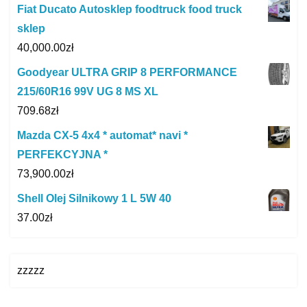
Fiat Ducato Autosklep foodtruck food truck
sklep
40,000.00
zł
Goodyear ULTRA GRIP 8 PERFORMANCE
215/60R16 99V UG 8 MS XL
709.68
zł
Mazda CX-5 4x4 * automat* navi *
PERFEKCYJNA *
73,900.00
zł
Shell Olej Silnikowy 1 L 5W 40
37.00
zł
zzzzz