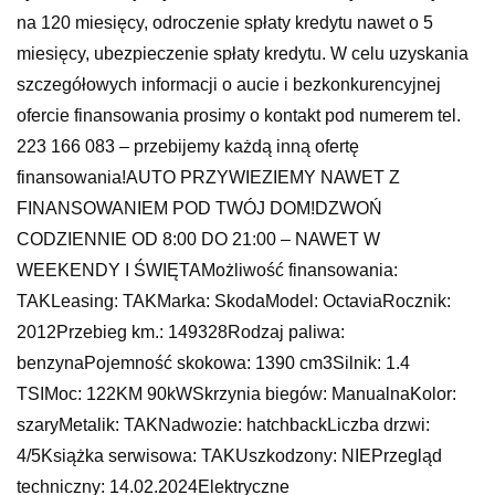
na 120 miesięcy, odroczenie spłaty kredytu nawet o 5
miesięcy, ubezpieczenie spłaty kredytu. W celu uzyskania
szczegółowych informacji o aucie i bezkonkurencyjnej
ofercie finansowania prosimy o kontakt pod numerem tel.
223 166 083 – przebijemy każdą inną ofertę
finansowania!AUTO PRZYWIEZIEMY NAWET Z
FINANSOWANIEM POD TWÓJ DOM!DZWOŃ
CODZIENNIE OD 8:00 DO 21:00 – NAWET W
WEEKENDY I ŚWIĘTAMożliwość finansowania:
TAKLeasing: TAKMarka: SkodaModel: OctaviaRocznik:
2012Przebieg km.: 149328Rodzaj paliwa:
benzynaPojemność skokowa: 1390 cm3Silnik: 1.4
TSIMoc: 122KM 90kWSkrzynia biegów: ManualnaKolor:
szaryMetalik: TAKNadwozie: hatchbackLiczba drzwi:
4/5Książka serwisowa: TAKUszkodzony: NIEPrzegląd
techniczny: 14.02.2024Elektryczne