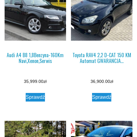
Audi A4 B8 1,8Benzyna-160Km
Toyota RAV4 2,2 D-CAT 150 KM
Navi,Xenon,Serwis
Automat GWARANCJA…
35,999.00
zł
36,900.00
zł
Sprawdź
Sprawdź