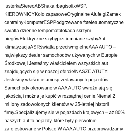
lusterkaStereoABShakairbagisofixWSP.
KIEROWNICYKolo zapasoweOryginalne AlufelgiZamek
centralnyKomputerESPPodgrzewane foteleautomatyczne
swiatla dzienneTempomatblokada skrzyni
biegówElektryczne szybyprzciemniane szybyAut.
klimatyzacjaASRświatła przeciwmgielneAAA AUTO –
największy dealer samochodów używanych w Europie
Środkowej! Jesteśmy właścicielem wszystkich aut
znajdujących się w naszej ofercie!NASZE ATUTY:
Jesteśmy właścicielami sprzedawanych pojazdów.
Samochody oferowane w AAA AUTO wyróżniają się
jakością i można je kupić w rozsądnej cenie.Niemal 2
miliony zadowolonych klientów w 25-letniej historii
firmy.Specjalizujemy się w pojazdach krajowych – aż 80%
naszych aut to pojazdy, które były pierwotnie
zarejestrowane w Polsce.W AAA AUTO przeprowadzamy