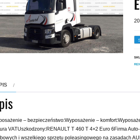
E
20
SK
RE
PIS
pis
osażenie – bezpieczeństwo:Wyposażenie – komfort:Wyposażen
tura VATUszkodzony:RENAULT T 460 T 4×2 Euro 6Firma Auto-
bowych i wszelkiego sprzętu poleasingowego na zasadach AUK