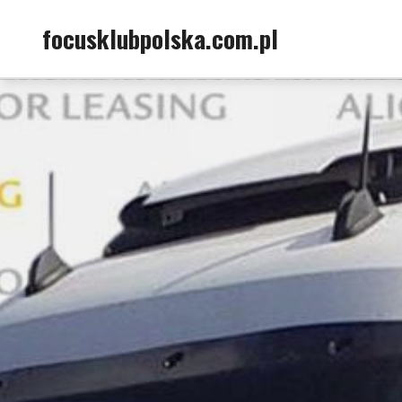
Skip
focusklubpolska.com.pl
to
content