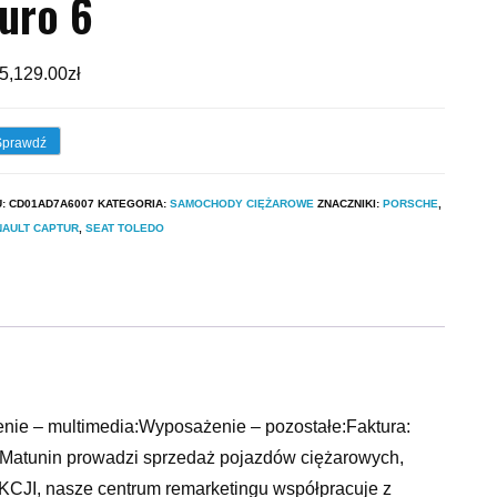
uro 6
5,129.00
zł
Sprawdź
U:
CD01AD7A6007
KATEGORIA:
SAMOCHODY CIĘŻAROWE
ZNACZNIKI:
PORSCHE
,
NAULT CAPTUR
,
SEAT TOLEDO
ie – multimedia:Wyposażenie – pozostałe:Faktura:
Matunin prowadzi sprzedaż pojazdów ciężarowych,
CJI, nasze centrum remarketingu współpracuje z