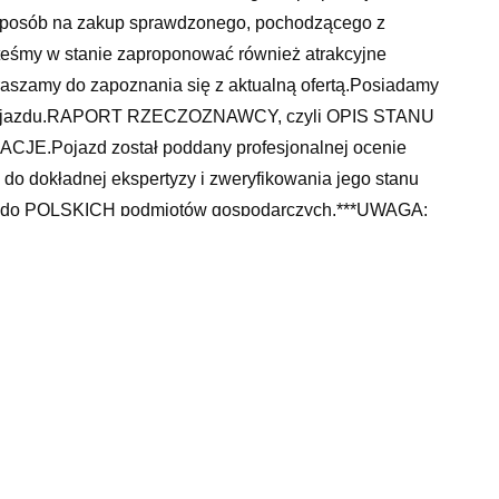
o sposób na zakup sprawdzonego, pochodzącego z
steśmy w stanie zaproponować również atrakcyjne
aszamy do zapoznania się z aktualną ofertą.Posiadamy
go pojazdu.RAPORT RZECZOZNAWCY, czyli OPIS STANU
.Pojazd został poddany profesjonalnej ocenie
 do dokładnej ekspertyzy i zweryfikowania jego stanu
ie do POLSKICH podmiotów gospodarczych.***UWAGA:
t jeszcze w ofercie.*****Niniejsze ogłoszenie jest
6, § 1. Kodeksu Cywilnego. Sprzedający nie odpowiada za
unin Sp. z o.o.Ul. Wrocławska 2355-220 Jelcz-
jest obowiązkowa w samochodzie, http powypadkowe
 osobowe, 10w40 shell, żarówka g11, sklepy części
 audi a12, kumho ecowing, mechanik krosno odrzańskie,