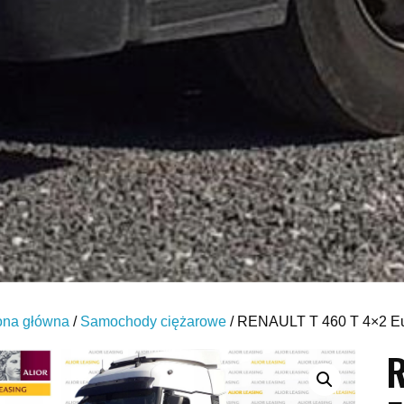
ona główna
/
Samochody ciężarowe
/ RENAULT T 460 T 4×2 Eu
R