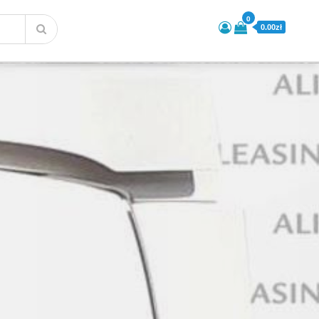
0
0.00zł