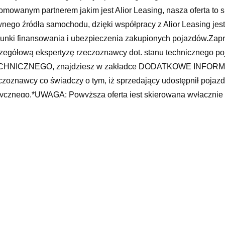
omowanym partnerem jakim jest Alior Leasing, nasza oferta t
nego źródła samochodu, dzięki współpracy z Alior Leasing je
unki finansowania i ubezpieczenia zakupionych pojazdów.Zapr
zegółową ekspertyzę rzeczoznawcy dot. stanu techniczne
HNICZNEGO, znajdziesz w zakładce DODATKOWE INFORMACJE
czoznawcy co świadczy o tym, iż sprzedający udostępnił pojazd
tycznego.*UWAGA: Powyższa oferta jest skierowana wyłączn
ed przyjazdem PROSIMY O KONTAKT, upewnimy się, że pojazd jes
ącznie informacją handlową i nie stanowi oferty w myśl art. 6
ntualne błędy lub nieaktualność ogłoszenia.***KontaktAuto Mat
kowiceGodziny otwarcia:Poniedziałek – piątek 9:00 – 17:00
ochody ciężarowe
ic 7 sport, toyota leszno otomoto, czy kamizelka odblaskowa 
moto pl, opaska przegubu uniwersalna, lumir otomoto, audi tt 4
ochodowe, pompa hamulcowa objawy, ciągniki rolnicze ursus,