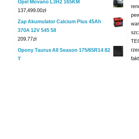
Opel Movano L3H2 165KM
ren
137,499.00
zł
pew
Zap Akumulator Calcium Plus 45Ah
war
370A 12V 545 58
szc
209.77
zł
TEC
rze
Opony Taurus All Season 175/65R14 82
fak
T
Prz
289.39
zł
wył
Pirelli Diablo Strada 120/70R17 58W
ewe
284.44
zł
Las
DAF / CF 320 / ACC / E 6 / BURTO
Sam
FIRANKA / DŁ. 9,5
298,000.00
zł
civ
ENESTAR BATERIA DO DELL
oto
PRECISION M50 M40 () 805I2517779
sam