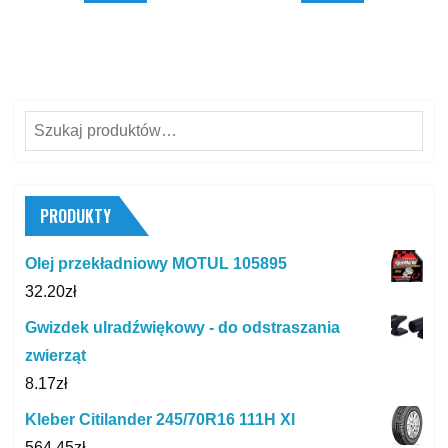
Szukaj:
PRODUKTY
Olej przekładniowy MOTUL 105895
32.20
zł
Gwizdek ulradźwiękowy - do odstraszania
zwierząt
8.17
zł
Kleber Citilander 245/70R16 111H Xl
564.45
zł