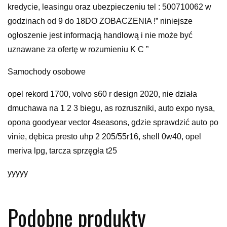
kredycie, leasingu oraz ubezpieczeniu tel : 500710062 w
godzinach od 9 do 18DO ZOBACZENIA !” niniejsze
ogłoszenie jest informacją handlową i nie może być
uznawane za ofertę w rozumieniu K C ”
Samochody osobowe
opel rekord 1700, volvo s60 r design 2020, nie działa
dmuchawa na 1 2 3 biegu, as rozruszniki, auto expo nysa,
opona goodyear vector 4seasons, gdzie sprawdzić auto po
vinie, dębica presto uhp 2 205/55r16, shell 0w40, opel
meriva lpg, tarcza sprzęgła t25
yyyyy
Podobne produkty