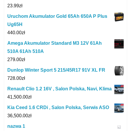
23.99
zł
Uruchom Akumulator Gold 65Ah 650A P Plus
Ug65H
440.00
zł
Amega Akumulator Standard M3 12V 61Ah
510A 61Ah 510A
279.00
zł
Dunlop Winter Sport 5 215/45R17 91V XL FR
728.00
zł
Renault Clio 1.2 16V , Salon Polska, Navi, Klima
41,500.00
zł
Kia Ceed 1.6 CRDi , Salon Polska, Serwis ASO
36,500.00
zł
nazwa 1