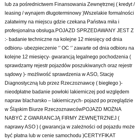
lub za pośrednictwem Finansowania Zewnętrznej ( kredyt /
leasing / wynajem długoterminowy )Wszelakie formalności
załatwimy na miejscu gdzie czekana Państwa miła i
profesjonalna obsługa.POJAZD SPRZEDAWANY JEST Z
:- badanie techniczne na kolejne 12 miesięcy od dnia
odbioru- ubezpieczenie ‘’ OC ‘’ zawarte od dnia odbioru na
kolejne 12 miesięcy- gwarancją legalnego pochodzenia (
sprawdzamy rejestr pojazdów poszukiwanych oraz rejestr
sądowy )- możliwość sprawdzenia w ASO, Stację
Diagnostyczną lub przez Rzeczoznawcę ( biegłego )-
nieodpłatne badanie powłoki lakierniczej pod względem
napraw blacharsko – lakierniczych- pojazd po przeglądzie
w Śląskim Biurze RzeczoznawcówPOJAZD MOŻNA
NABYĆ Z GWARANCJĄ FIRMY ZEWNĘTRZNEJ (
naprawy ASO ) ( gwarancja w zależności od pojazdu może
być płatna lub w cenie samochodu )CERTYFIKAT