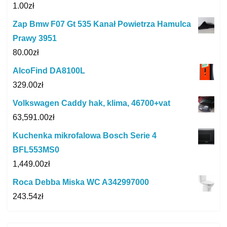
1.00
zł
Zap Bmw F07 Gt 535 Kanał Powietrza Hamulca
Prawy 3951
80.00
zł
AlcoFind DA8100L
329.00
zł
Volkswagen Caddy hak, klima, 46700+vat
63,591.00
zł
Kuchenka mikrofalowa Bosch Serie 4
BFL553MS0
1,449.00
zł
Roca Debba Miska WC A342997000
243.54
zł