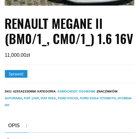
RENAULT MEGANE II
(BM0/1_, CM0/1_) 1.6 16V
11,000.00
zł
Sprawdź
SKU:
4293A233D8B0
KATEGORIA:
SAMOCHODY OSOBOWE
ZNACZNIKÓW:
AUTORABA
,
FIAT 126P
,
FIAT 500X
,
FORD FOCUS
,
FORD KUGA OTOMOTO
,
HYUNDAI
I30
OPIS