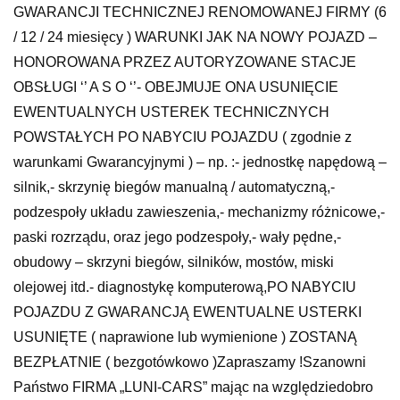
GWARANCJI TECHNICZNEJ RENOMOWANEJ FIRMY (6
/ 12 / 24 miesięcy ) WARUNKI JAK NA NOWY POJAZD –
HONOROWANA PRZEZ AUTORYZOWANE STACJE
OBSŁUGI ‘’ A S O ‘’- OBEJMUJE ONA USUNIĘCIE
EWENTUALNYCH USTEREK TECHNICZNYCH
POWSTAŁYCH PO NABYCIU POJAZDU ( zgodnie z
warunkami Gwarancyjnymi ) – np. :- jednostkę napędową –
silnik,- skrzynię biegów manualną / automatyczną,-
podzespoły układu zawieszenia,- mechanizmy różnicowe,-
paski rozrządu, oraz jego podzespoły,- wały pędne,-
obudowy – skrzyni biegów, silników, mostów, miski
olejowej itd.- diagnostykę komputerową,PO NABYCIU
POJAZDU Z GWARANCJĄ EWENTUALNE USTERKI
USUNIĘTE ( naprawione lub wymienione ) ZOSTANĄ
BEZPŁATNIE ( bezgotówkowo )Zapraszamy !Szanowni
Państwo FIRMA „LUNI-CARS” mając na względziedobro