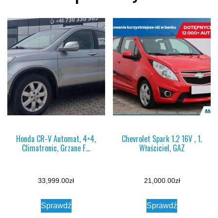
Honda CR-V Automat, 4×4,
Chevrolet Spark 1.2 16V , 1.
Climatronic, Grzane F…
Właściciel, GAZ
33,999.00
zł
21,000.00
zł
Sprawdź
Sprawdź