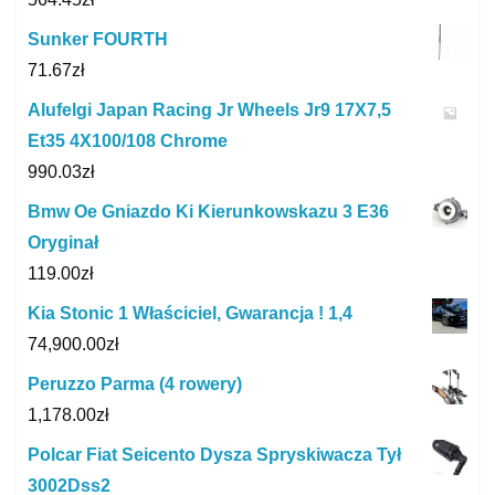
Sunker FOURTH
71.67
zł
Alufelgi Japan Racing Jr Wheels Jr9 17X7,5
Et35 4X100/108 Chrome
990.03
zł
Bmw Oe Gniazdo Ki Kierunkowskazu 3 E36
Oryginał
119.00
zł
Kia Stonic 1 Właściciel, Gwarancja ! 1,4
74,900.00
zł
Peruzzo Parma (4 rowery)
1,178.00
zł
Polcar Fiat Seicento Dysza Spryskiwacza Tył
3002Dss2