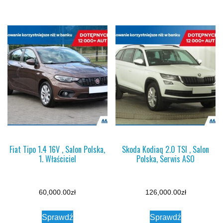
Fiat Tipo 1.4 16V , Salon Polska,
Skoda Kodiaq 2.0 TSI , Salon
1. Właściciel
Polska, Serwis ASO
60,000.00
zł
126,000.00
zł
Sprawdź
Sprawdź