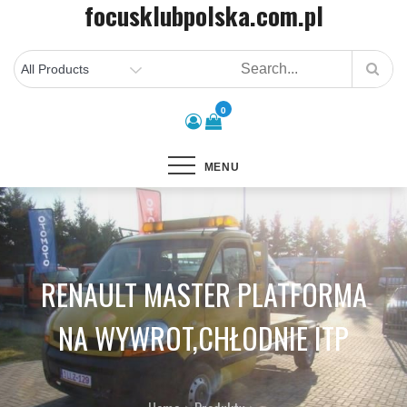
focusklubpolska.com.pl
Skip
to
content
0
MENU
RENAULT MASTER PLATFORMA
NA WYWROT,CHŁODNIE ITP