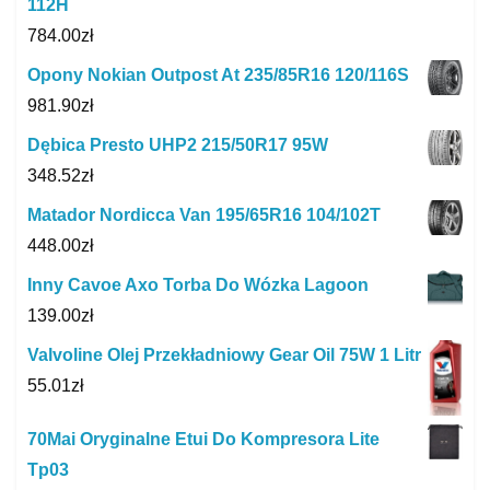
112H
784.00
zł
Opony Nokian Outpost At 235/85R16 120/116S
981.90
zł
Dębica Presto UHP2 215/50R17 95W
348.52
zł
Matador Nordicca Van 195/65R16 104/102T
448.00
zł
Inny Cavoe Axo Torba Do Wózka Lagoon
139.00
zł
Valvoline Olej Przekładniowy Gear Oil 75W 1 Litr
55.01
zł
70Mai Oryginalne Etui Do Kompresora Lite
Tp03