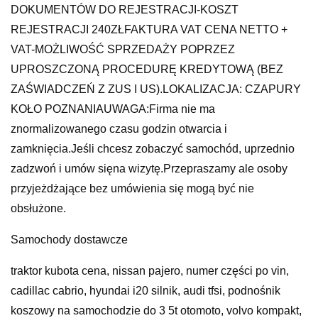
DOKUMENTÓW DO REJESTRACJI-KOSZT
REJESTRACJI 240ZŁFAKTURA VAT CENA NETTO +
VAT-MOŻLIWOŚĆ SPRZEDAŻY POPRZEZ
UPROSZCZONĄ PROCEDURĘ KREDYTOWĄ (BEZ
ZAŚWIADCZEŃ Z ZUS I US).LOKALIZACJA: CZAPURY
KOŁO POZNANIAUWAGA:Firma nie ma
znormalizowanego czasu godzin otwarcia i
zamknięcia.Jeśli chcesz zobaczyć samochód, uprzednio
zadzwoń i umów sięna wizytę.Przepraszamy ale osoby
przyjeżdżające bez umówienia się mogą być nie
obsłużone.
Samochody dostawcze
traktor kubota cena, nissan pajero, numer części po vin,
cadillac cabrio, hyundai i20 silnik, audi tfsi, podnośnik
koszowy na samochodzie do 3 5t otomoto, volvo kompakt,