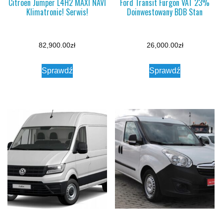
Citroen Jumper L4H2 MAXI NAVI
Ford Transit Furgon VAT 23%
Klimatronic! Serwis!
Doinwestowany BDB Stan
82,900.00
zł
26,000.00
zł
Sprawdź
Sprawdź