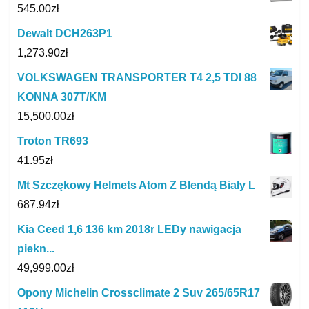
545.00
zł
Dewalt DCH263P1
1,273.90
zł
VOLKSWAGEN TRANSPORTER T4 2,5 TDI 88
KONNA 307T/KM
15,500.00
zł
Troton TR693
41.95
zł
Mt Szczękowy Helmets Atom Z Blendą Biały L
687.94
zł
Kia Ceed 1,6 136 km 2018r LEDy nawigacja
piekn...
49,999.00
zł
Opony Michelin Crossclimate 2 Suv 265/65R17