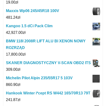
19.00
zł
Maxxis Wp06 245/45R18 100V
481.24
zł
Kangoo 1.5 dCi Pack Clim
42,927.00
zł
BMW 118I 2008R LIFT ALU BI XENON NOWY
ROZRZĄD
17,800.00
zł
SKANER DIAGNOSTYCZNY V-SCAN OBD2 ITS
309.00
zł
Michelin Pilot Alpin 235/55R17 5 103V
860.90
zł
Hankook Winter i*cept RS W442 165/70R13 79T
241.87
zł