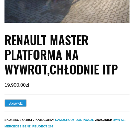
RENAULT MASTER
PLATFORMA NA
WYWROT,CHŁODNIE ITP
19,900.00
zł
Sprawdź
SKU:
284787A18CF7
KATEGORIA:
SAMOCHODY DOSTAWCZE
ZNACZNIKI:
BMW X1
,
MERCEDES BENZ
,
PEUGEOT 207