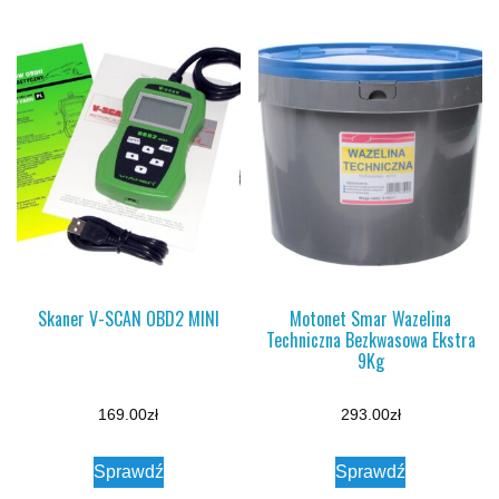
Skaner V-SCAN OBD2 MINI
Motonet Smar Wazelina
Techniczna Bezkwasowa Ekstra
9Kg
169.00
zł
293.00
zł
Sprawdź
Sprawdź