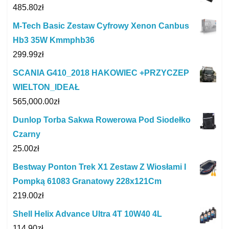
485.80
zł
M-Tech Basic Zestaw Cyfrowy Xenon Canbus
Hb3 35W Kmmphb36
299.99
zł
SCANIA G410_2018 HAKOWIEC +PRZYCZEP
WIELTON_IDEAŁ
565,000.00
zł
Dunlop Torba Sakwa Rowerowa Pod Siodełko
Czarny
25.00
zł
Bestway Ponton Trek X1 Zestaw Z Wiosłami I
Pompką 61083 Granatowy 228x121Cm
219.00
zł
Shell Helix Advance Ultra 4T 10W40 4L
114.90
zł