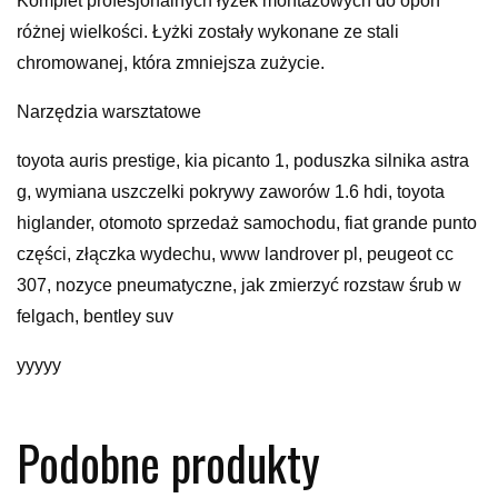
Komplet profesjonalnych łyżek montażowych do opon
różnej wielkości. Łyżki zostały wykonane ze stali
chromowanej, która zmniejsza zużycie.
Narzędzia warsztatowe
toyota auris prestige, kia picanto 1, poduszka silnika astra
g, wymiana uszczelki pokrywy zaworów 1.6 hdi, toyota
higlander, otomoto sprzedaż samochodu, fiat grande punto
części, złączka wydechu, www landrover pl, peugeot cc
307, nozyce pneumatyczne, jak zmierzyć rozstaw śrub w
felgach, bentley suv
yyyyy
Podobne produkty