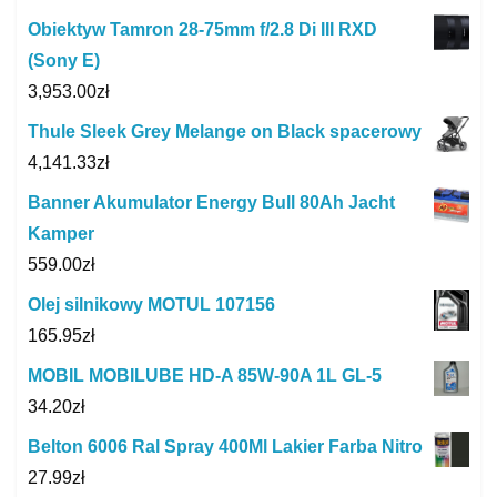
Obiektyw Tamron 28-75mm f/2.8 Di III RXD
(Sony E)
3,953.00
zł
Thule Sleek Grey Melange on Black spacerowy
4,141.33
zł
Banner Akumulator Energy Bull 80Ah Jacht
Kamper
559.00
zł
Olej silnikowy MOTUL 107156
165.95
zł
MOBIL MOBILUBE HD-A 85W-90A 1L GL-5
34.20
zł
Belton 6006 Ral Spray 400Ml Lakier Farba Nitro
27.99
zł