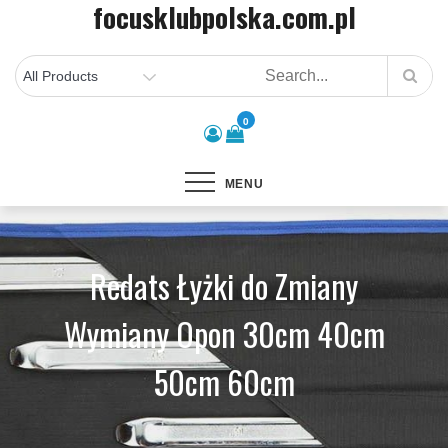
focusklubpolska.com.pl
Skip
to
content
0
MENU
Redats Łyżki do Zmiany
Wymiany Opon 30cm 40cm
50cm 60cm