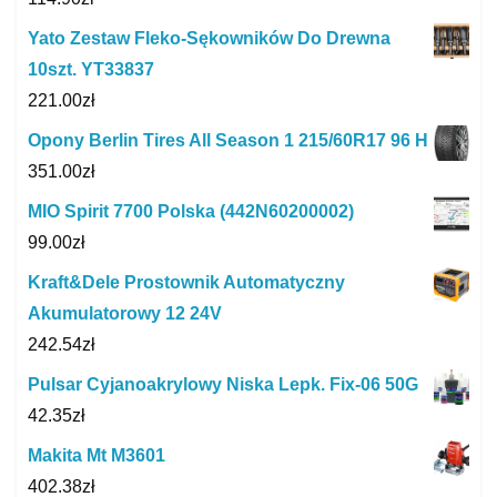
Yato Zestaw Fleko-Sękowników Do Drewna
10szt. YT33837
221.00
zł
Opony Berlin Tires All Season 1 215/60R17 96 H
351.00
zł
MIO Spirit 7700 Polska (442N60200002)
99.00
zł
Kraft&Dele Prostownik Automatyczny
Akumulatorowy 12 24V
242.54
zł
Pulsar Cyjanoakrylowy Niska Lepk. Fix-06 50G
42.35
zł
Makita Mt M3601
402.38
zł