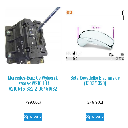
Mercedes-Benz Oe Wybierak
Beta Kowadełko Blacharskie
Lewarek W210 Lift
(1303/1350)
A2105451632 2105451632
799.00
zł
245.90
zł
Sprawdź
Sprawdź