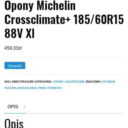
Opony Michelin
Crossclimate+ 185/60R15
88V Xl
459.33
zł
Sprawdź
SKU:
6B8C759A11BE
KATEGORIA:
OPONY CAŁOROCZNE
ZNACZNIKI:
HYUNDAI
TUCSON
,
NISSAN 350Z
,
PINKI OTOMOTO
OPIS
Opis