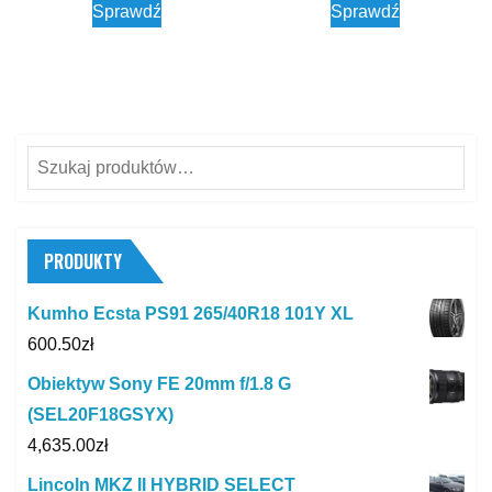
Sprawdź
Sprawdź
Szukaj:
PRODUKTY
Kumho Ecsta PS91 265/40R18 101Y XL
600.50
zł
Obiektyw Sony FE 20mm f/1.8 G
(SEL20F18GSYX)
4,635.00
zł
Lincoln MKZ II HYBRID SELECT