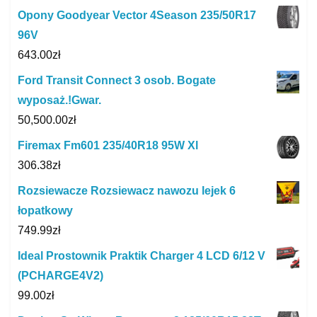
Opony Goodyear Vector 4Season 235/50R17
96V
643.00
zł
Ford Transit Connect 3 osob. Bogate
wyposaż.!Gwar.
50,500.00
zł
Firemax Fm601 235/40R18 95W Xl
306.38
zł
Rozsiewacze Rozsiewacz nawozu lejek 6
łopatkowy
749.99
zł
Ideal Prostownik Praktik Charger 4 LCD 6/12 V
(PCHARGE4V2)
99.00
zł