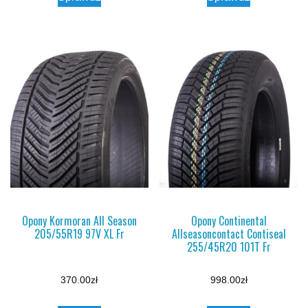
Opony Kormoran All Season
Opony Continental
205/55R19 97V XL Fr
Allseasoncontact Contiseal
255/45R20 101T Fr
370.00
zł
998.00
zł