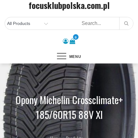
focusklubpolska.com.pl
Skip
to
content
0
MENU
Opony Michelin Crossclimate+
185/60R15 88V Xl