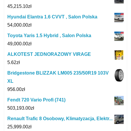
45,215.10
zł
Hyundai Elantra 1.6 CVVT , Salon Polska
54,000.00
zł
Toyota Yaris 1.5 Hybrid , Salon Polska
49,000.00
zł
ALKOTEST JEDNORAZOWY VIRAGE
5.62
zł
Bridgestone BLIZZAK LM005 235/50R19 103V
XL
956.00
zł
Fendt 720 Vario Profi (741)
503,193.00
zł
Renault Trafic 8 Osobowy, Klimatyzacja, Elektr...
25,999.00
zł