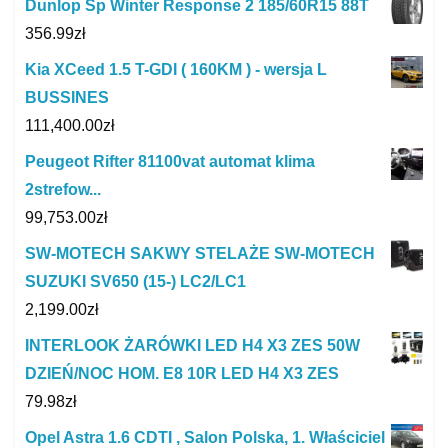
Dunlop Sp Winter Response 2 185/60R15 88T
356.99
zł
Kia XCeed 1.5 T-GDI ( 160KM ) - wersja L
BUSSINES
111,400.00
zł
Peugeot Rifter 81100vat automat klima
2strefow...
99,753.00
zł
SW-MOTECH SAKWY STELAŻE SW-MOTECH
SUZUKI SV650 (15-) LC2/LC1
2,199.00
zł
INTERLOOK ŻARÓWKI LED H4 X3 ZES 50W
DZIEŃ/NOC HOM. E8 10R LED H4 X3 ZES
79.98
zł
Opel Astra 1.6 CDTI , Salon Polska, 1. Właściciel