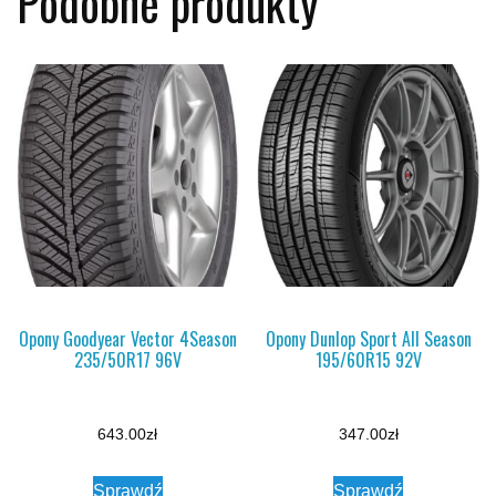
Podobne produkty
Opony Goodyear Vector 4Season
Opony Dunlop Sport All Season
235/50R17 96V
195/60R15 92V
643.00
zł
347.00
zł
Sprawdź
Sprawdź