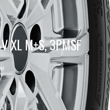
4V XL M+S, 3PMSF
MSF