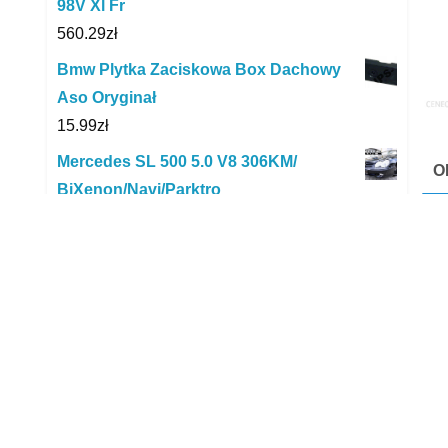
98V Xl Fr
560.29
zł
Bmw Plytka Zaciskowa Box Dachowy
Aso Oryginał
15.99
zł
Mercedes SL 500 5.0 V8 306KM/
O
BiXenon/Navi/Parktro
O
34,999.00
zł
Volkswagen Golf 1,6 diesel 90KM
zarejstrowany
Opo
18,400.00
zł
tec
osz
CHEVROLET TRAX 1.4 140 KM Lifting
AUTOMAT Vat 23%
spr
54,900.00
zł
i z
Pralka Beko WUE6511B0
pol