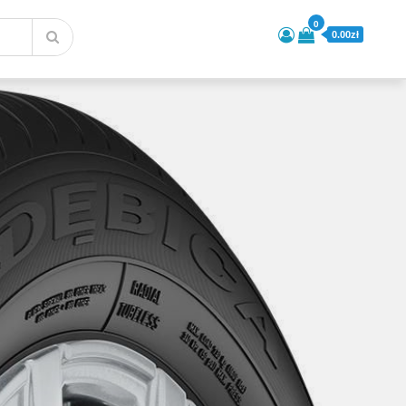
0
0.00zł