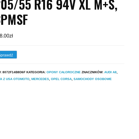
05/55 R16 94V XL M+S,
3PMSF
8.00
zł
Sprawdź
U:
8072F14B8D6F
KATEGORIA:
OPONY CAŁOROCZNE
ZNACZNIKÓW:
AUDI A8
,
A Z USA OTOMOTO
,
MERCEDES
,
OPEL CORSA
,
SAMOCHODY OSOBOWE