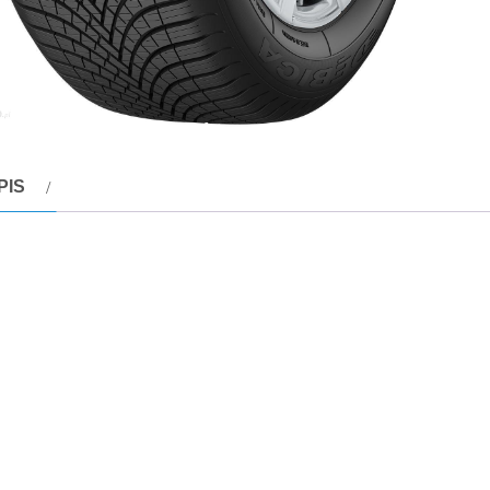
PIS
pis
ny Dębica Navigator 3Navigator 3 z homologacją zimową 3P
hnologicznych i oferuje sprawdzone osiągi na mokrych drogach, 
czędność paliwa.
awdzone osiągi na mokrej nawierzchni – rzeźba bieżnika w kszt
dolność opony do wcześniejszego odprowadzania wody z bieżni
epsza hamowanie.pewna kontrola na śniegu – falisty kształt lam