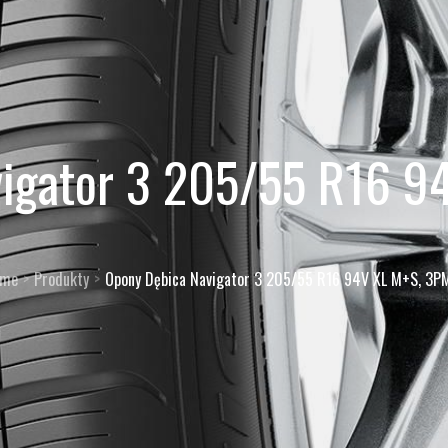
vigator 3 205/55 R16 9
me
Produkty
Opony Dębica Navigator 3 205/55 R16 94V XL M+S, 3P