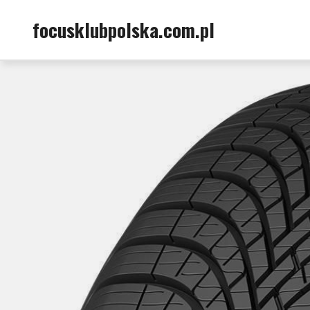
Skip
focusklubpolska.com.pl
to
content