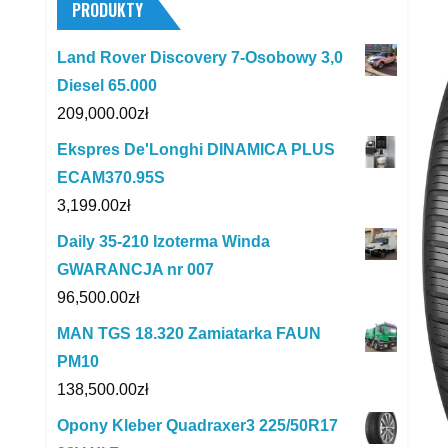
PRODUKTY
Land Rover Discovery 7-Osobowy 3,0
Diesel 65.000
209,000.00
zł
Ekspres De'Longhi DINAMICA PLUS
ECAM370.95S
3,199.00
zł
Daily 35-210 Izoterma Winda
GWARANCJA nr 007
96,500.00
zł
MAN TGS 18.320 Zamiatarka FAUN
PM10
138,500.00
zł
Opony Kleber Quadraxer3 225/50R17