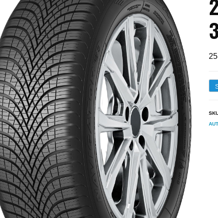
2
25
SK
AUT