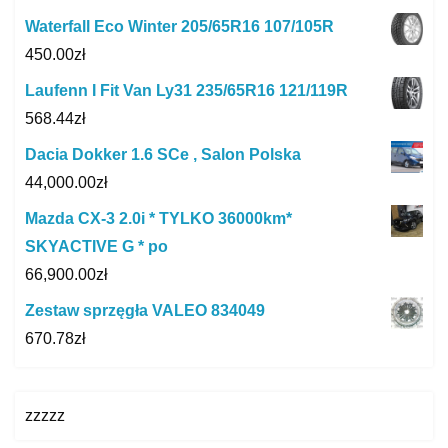
Waterfall Eco Winter 205/65R16 107/105R
450.00
zł
Laufenn I Fit Van Ly31 235/65R16 121/119R
568.44
zł
Dacia Dokker 1.6 SCe , Salon Polska
44,000.00
zł
Mazda CX-3 2.0i * TYLKO 36000km*
SKYACTIVE G * po
66,900.00
zł
Zestaw sprzęgła VALEO 834049
670.78
zł
zzzzz