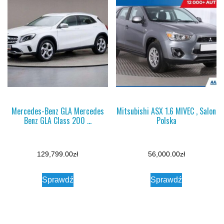
Mercedes-Benz GLA Mercedes
Mitsubishi ASX 1.6 MIVEC , Salon
Benz GLA Class 200 …
Polska
129,799.00
zł
56,000.00
zł
Sprawdź
Sprawdź