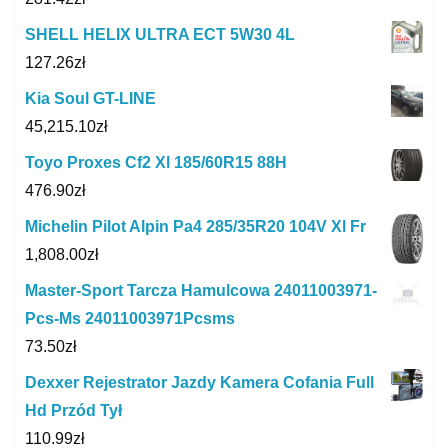
SHELL HELIX ULTRA ECT 5W30 4L
127.26
zł
Kia Soul GT-LINE
45,215.10
zł
Toyo Proxes Cf2 Xl 185/60R15 88H
476.90
zł
Michelin Pilot Alpin Pa4 285/35R20 104V Xl Fr
1,808.00
zł
Master-Sport Tarcza Hamulcowa 24011003971-
Pcs-Ms 24011003971Pcsms
73.50
zł
Dexxer Rejestrator Jazdy Kamera Cofania Full
Hd Przód Tył
110.99
zł