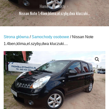
Home
Produkty
Nissan Note 1.4ben,klima,el.szyby,dwa kluczuki…
Strona główna
/
Samochody osobowe
/ Nissan Note
1.4ben,klima,el.szyby,dwa kluczuki…