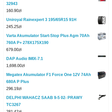
32943
160.90
zł
Uniroyal Rainexpert 3 195/65R15 91H
245.25
zł
Varta Akumulator Start-Stop Plus Agm 70Ah
760A P+ 278X175X190
679.00
zł
DAP Audio IMIX-7.1
1,698.00
zł
Megatex Akumulator F1 Force One 12V 74Ah
680A P Plus
296.19
zł
DELPHI WAHACZ SAAB 9-5 02- PRAWY
TC3267
281.42
zł