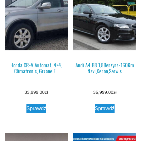
Honda CR-V Automat, 4×4,
Audi A4 B8 1,8Benzyna-160Km
Climatronic, Grzane F…
Navi,Xenon,Serwis
33,999.00
zł
35,999.00
zł
Sprawdź
Sprawdź