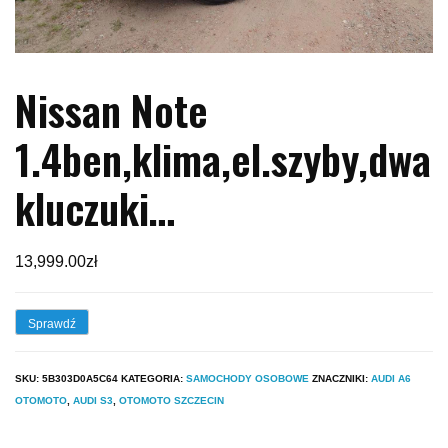
Nissan Note
1.4ben,klima,el.szyby,dwa
kluczuki…
13,999.00
zł
Sprawdź
SKU:
5B303D0A5C64
KATEGORIA:
SAMOCHODY OSOBOWE
ZNACZNIKI:
AUDI A6
OTOMOTO
,
AUDI S3
,
OTOMOTO SZCZECIN