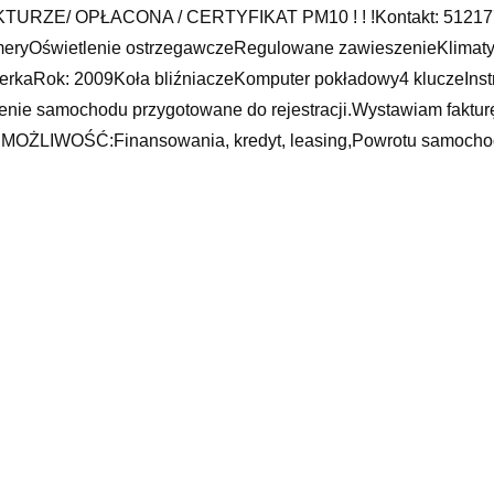
KTURZE/ OPŁACONA / CERTYFIKAT PM10 ! ! !Kontakt: 512
eryOświetlenie ostrzegawczeRegulowane zawieszenieKlimaty
terkaRok: 2009Koła bliźniaczeKomputer pokładowy4 kluczeInst
enie samochodu przygotowane do rejestracji.Wystawiam fakturę
MOŻLIWOŚĆ:Finansowania, kredyt, leasing,Powrotu samochod
ań proszę o kontakt: 512177345Pozdrawiam i zapraszam na 
ŁOSZENIE JEST WYŁĄCZNIE INFORMACJĄ HANDLOWĄ I NIE
DEKSU CYWILNEGO. SPRZEDAJĄCY NIE ODPOWIADA ZA
ŁOSZENIA
ochody ciężarowe
ochody audi r8, seat leon cupr, arteon volkswagen 2021, atla
, auto handel pogódki, citroen c4 grand picasso opinie jaki silni
yy