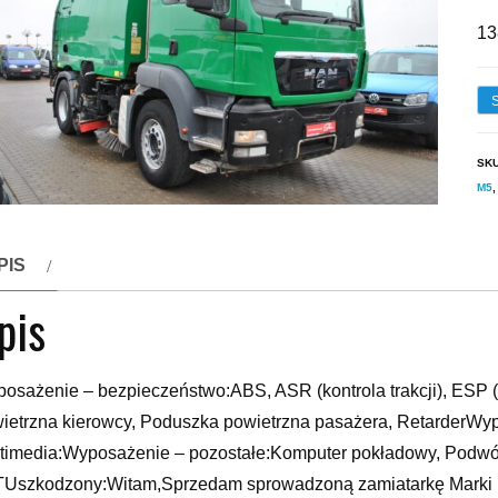
13
SK
M5
PIS
pis
osażenie – bezpieczeństwo:ABS, ASR (kontrola trakcji), ESP (sta
ietrzna kierowcy, Poduszka powietrzna pasażera, RetarderWy
timedia:Wyposażenie – pozostałe:Komputer pokładowy, Podwójn
TUszkodzony:Witam,Sprzedam sprowadzoną zamiatarkę Ma