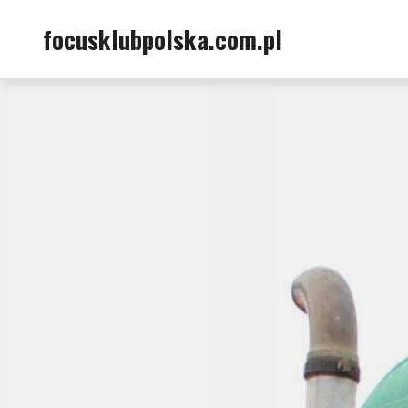
Skip
focusklubpolska.com.pl
to
content