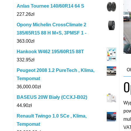
Anlas Tournee 140/60R14 64 S
227.26
zł
Opony Michelin CrossClimate 2
185/65R15 88 H M+S, 3PMSF 1 -
363.00
zł
Hankook W462 195/60R15 88T
332.95
zł
O
Peugeot 2008 1.2 PureTech , Klima,
Tempomat
O
36,000.00
zł
BASEUS 20W Biały (CCXJ-B02)
Wyp
44.90
zł
pow
Renault Twingo 1.0 SCe , Klima,
mul
Tempomat
VA