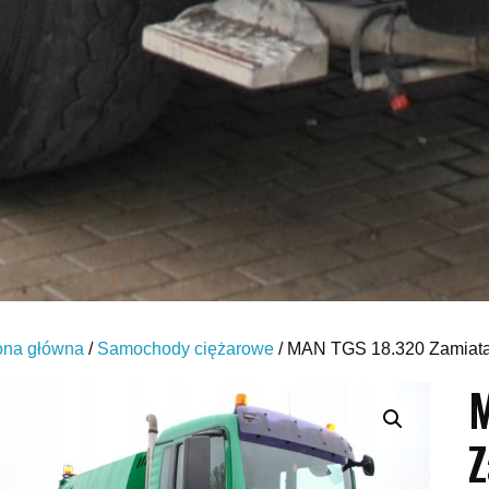
ona główna
/
Samochody ciężarowe
/ MAN TGS 18.320 Zamiat
Z