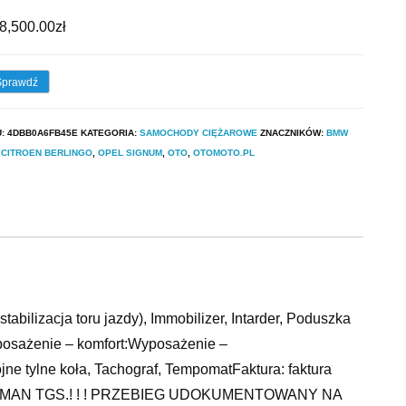
8,500.00
zł
Sprawdź
U:
4DBB0A6FB45E
KATEGORIA:
SAMOCHODY CIĘŻAROWE
ZNACZNIKÓW:
BMW
,
CITROEN BERLINGO
,
OPEL SIGNUM
,
OTO
,
OTOMOTO.PL
bilizacja toru jazdy), Immobilizer, Intarder, Poduszka
posażenie – komfort:Wyposażenie –
e tylne koła, Tachograf, TempomatFaktura: faktura
rki MAN TGS.! ! ! PRZEBIEG UDOKUMENTOWANY NA