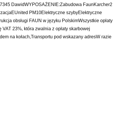
177345 DawidWYPOSAŻENIE:Zabudowa FaunKarcher2
zacjaEUnited PM10Elektryczne szybyElektryczne
rukcja obsługi FAUN w języku PolskimWszystkie opłaty
 VAT 23%, która zwalnia z opłaty skarbowej
em na kołach,Transportu pod wskazany adresW razie
jazdę próbną.SLUE Grzenkowicz DawidNINIEJSZE
 STANOWI OFERTY W MYŚL ART. 66, § 1.
 EWENTUALNE BŁĘDY LUB NIEAKTUALNOŚĆ
s koparka, woda demineralizowana ph, mercedes benz
k wybrać