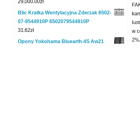
29,000.00
zł
FA
Blic Kratka Wentylacyjna Zderzak 6502-
kam
07-9544910P 6502079544910P
lus
31.62
zł
w c
2%.
Opony Yokohama Bluearth-4S Aw21
pyt
205/55R16 91V
OG
331.23
zł
KO
Sge Konektor Żeński Izolowany 100Szt.
OG
Kfr63X08 601006
15.72
zł
Sam
Kamoka Łożysko Koła 5600197
sam
76.00
zł
glb
Gares Bateria Akumulator Do Aeg Bhss
yyy
18 0 4Ah 18V
249.90
zł