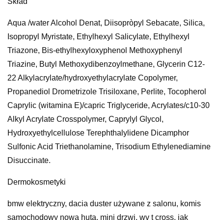
Skład
Aqua /water Alcohol Denat, Diisopròpyl Sebacate, Silica,
Isopropyl Myristate, Ethylhexyl Salicylate, Ethylhexyl
Triazone, Bis-ethylhexyloxyphenol Methoxyphenyl
Triazine, Butyl Methoxydibenzoylmethane, Glycerin C12-
22 Alkylacrylate/hydroxyethylacrylate Copolymer,
Propanediol Drometrizole Trisiloxane, Perlite, Tocopherol
Caprylic (witamina E)/capric Triglyceride, Acrylates/c10-30
Alkyl Acrylate Crosspolymer, Caprylyl Glycol,
Hydroxyethylcellulose Terephthalylidene Dicamphor
Sulfonic Acid Triethanolamine, Trisodium Ethylenediamine
Disuccinate.
Dermokosmetyki
bmw elektryczny, dacia duster używane z salonu, komis
samochodowy nowa huta, mini drzwi, wv t cross, jak