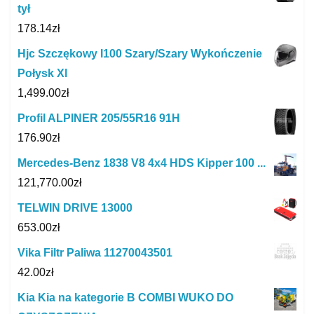
tył
178.14
zł
Hjc Szczękowy I100 Szary/Szary Wykończenie
Połysk Xl
1,499.00
zł
Profil ALPINER 205/55R16 91H
176.90
zł
Mercedes-Benz 1838 V8 4x4 HDS Kipper 100 ...
121,770.00
zł
TELWIN DRIVE 13000
653.00
zł
Vika Filtr Paliwa 11270043501
42.00
zł
Kia Kia na kategorie B COMBI WUKO DO