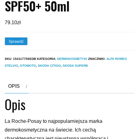
SPF50+ 50ml
79.10
zł
Sprawdź
SKU:
154117756EDB
KATEGORIA:
DERMOKOSMETYKI
ZNACZNIKI:
ALFA ROMEO
STELVIO
,
OTOMOTO
,
SKODA CITIGO
,
SKODA SUPERB
OPIS
Opis
La Roche-Posay to najpopularniejsza marka
dermokosmetyczna na świecie. Ich cechą
charakterystyczną jest nieustanna współpraca i