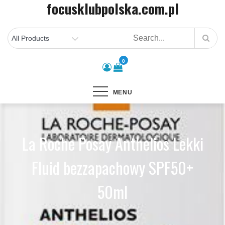
focusklubpolska.com.pl
Skip
to
content
0
MENU
La Roche Posay Anthelios Lekki
Fluid bezzapachowy SPF50+
50ml