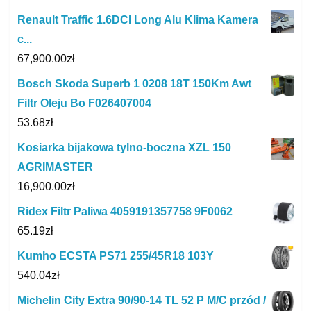
Renault Traffic 1.6DCI Long Alu Klima Kamera
c...
67,900.00
zł
Bosch Skoda Superb 1 0208 18T 150Km Awt
Filtr Oleju Bo F026407004
53.68
zł
Kosiarka bijakowa tylno-boczna XZL 150
AGRIMASTER
16,900.00
zł
Ridex Filtr Paliwa 4059191357758 9F0062
65.19
zł
Kumho ECSTA PS71 255/45R18 103Y
540.04
zł
Michelin City Extra 90/90-14 TL 52 P M/C przód /