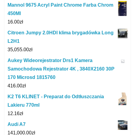
Mannol 9675 Acryl Paint Chrome Farba Chrom
450Ml
16.00
zł
Citroen Jumpy 2.0HDI klima brygadówka Long
L2H1
35,055.00
zł
Aukey Wideorejestrator Drs1 Kamera
Samochodowa Rejestrator 4K , 3840X2160 30P
170 Microsd 1815760
416.00
zł
K2 T6 KLINET - Preparat do Odtłuszczania
Lakieru 770ml
12.16
zł
Audi A7
141,000.00
zł