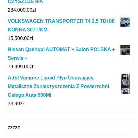
CZYSZCZENIA
284,000.00
zł
VOLKSWAGEN TRANSPORTER T4 2,5 TDI 88
KONNA 307T/KM
15,500.00
zł
Nissan Qashqai AUTOMAT + Salon POLSKA +
Serwis +
79,999.00
zł
Adbl Vampire Liquid Płyn Usuwający
Metaliczne Zanieczyszczenia Z Powierzchni
Całego Auta 500Ml
33.99
zł
zzzzz