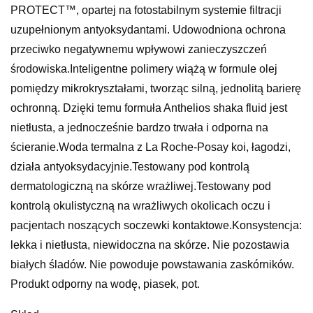
PROTECT™, opartej na fotostabilnym systemie filtracji
uzupełnionym antyoksydantami. Udowodniona ochrona
przeciwko negatywnemu wpływowi zanieczyszczeń
środowiska.Inteligentne polimery wiążą w formule olej
pomiędzy mikrokryształami, tworząc silną, jednolitą barierę
ochronną. Dzięki temu formuła Anthelios shaka fluid jest
nietłusta, a jednocześnie bardzo trwała i odporna na
ścieranie.Woda termalna z La Roche-Posay koi, łagodzi,
działa antyoksydacyjnie.Testowany pod kontrolą
dermatologiczną na skórze wrażliwej.Testowany pod
kontrolą okulistyczną na wrażliwych okolicach oczu i
pacjentach noszących soczewki kontaktowe.Konsystencja:
lekka i nietłusta, niewidoczna na skórze. Nie pozostawia
białych śladów. Nie powoduje powstawania zaskórników.
Produkt odporny na wodę, piasek, pot.