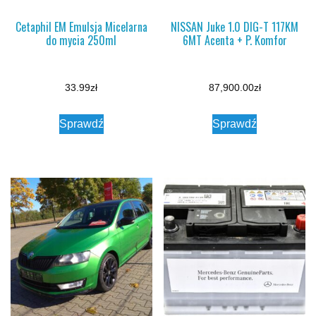
Cetaphil EM Emulsja Micelarna
NISSAN Juke 1.0 DIG-T 117KM
do mycia 250ml
6MT Acenta + P. Komfor
33.99
zł
87,900.00
zł
Sprawdź
Sprawdź