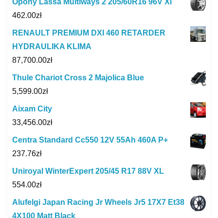
Opony Lassa Multiways 2 205/60R16 96V Xl
462.00
zł
RENAULT PREMIUM DXI 460 RETARDER
HYDRAULIKA KLIMA
87,700.00
zł
Thule Chariot Cross 2 Majolica Blue
5,599.00
zł
Aixam City
33,456.00
zł
Centra Standard Cc550 12V 55Ah 460A P+
237.76
zł
Uniroyal WinterExpert 205/45 R17 88V XL
554.00
zł
Alufelgi Japan Racing Jr Wheels Jr5 17X7 Et38
4X100 Matt Black