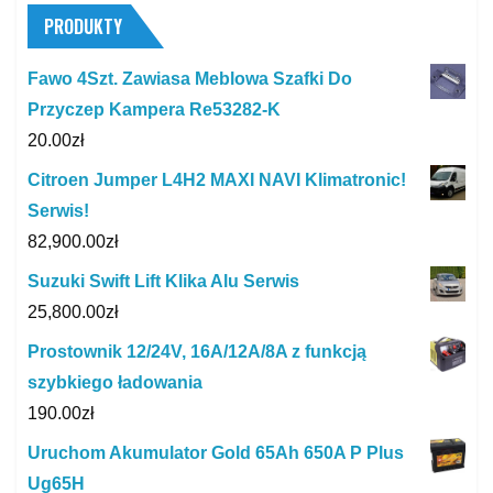
PRODUKTY
Fawo 4Szt. Zawiasa Meblowa Szafki Do
Przyczep Kampera Re53282-K
20.00
zł
Citroen Jumper L4H2 MAXI NAVI Klimatronic!
Serwis!
82,900.00
zł
Suzuki Swift Lift Klika Alu Serwis
25,800.00
zł
Prostownik 12/24V, 16A/12A/8A z funkcją
szybkiego ładowania
190.00
zł
Uruchom Akumulator Gold 65Ah 650A P Plus
Ug65H