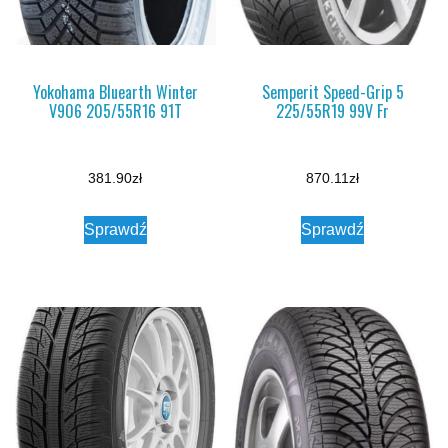
Yokohama Bluearth Winter
Semperit Speed-Grip 5
V906 205/55R16 91T
225/55R19 99V Fr
381.90
zł
870.11
zł
Sprawdź
Sprawdź