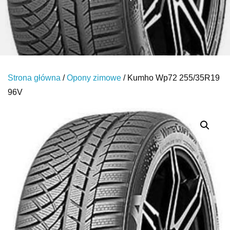
Strona główna
/
Opony zimowe
/ Kumho Wp72 255/35R19
96V