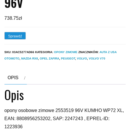
96V
738.75
zł
Sprawdź
SKU:
03AC5277AD66
KATEGORIA:
OPONY ZIMOWE
ZNACZNIKÓW:
AUTA Z USA
OTOMOTO
,
MAZDA RX8
,
OPEL ZAFIRA
,
PEUGEOT
,
VOLVO
,
VOLVO V70
OPIS
Opis
opony osobowe zimowe 2553519 96V KUMHO WP72 XL,
EAN: 8808956253202, SAP: 2247243 , EPREL-ID:
1223936