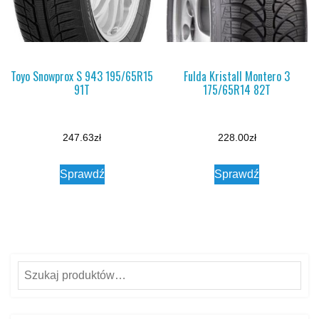
Toyo Snowprox S 943 195/65R15
Fulda Kristall Montero 3
91T
175/65R14 82T
247.63
zł
228.00
zł
Sprawdź
Sprawdź
Szukaj: