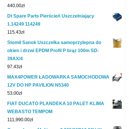
440.00
zł
Dt Spare Parts Pierścień Uszczelniający
1.14249 114249
115.43
zł
Stomil Sanok Uszczelka samoprzylepna do
okien i drzwi EPDM Profil P brąz 100m SD-
39AX/4
97.43
zł
MAX4POWER ŁADOWARKA SAMOCHODOWA
12V DO HP PAVILION N5340
53.00
zł
FIAT DUCATO PLANDEKA 10 PALET KLIMA
WEBASTO TEMPOM
111,990.00
zł