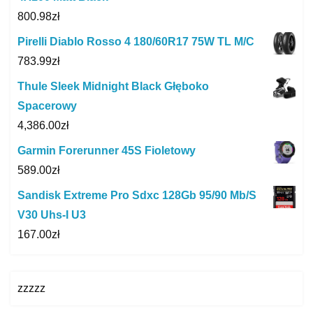
800.98
zł
Pirelli Diablo Rosso 4 180/60R17 75W TL M/C
783.99
zł
Thule Sleek Midnight Black Głęboko
Spacerowy
4,386.00
zł
Garmin Forerunner 45S Fioletowy
589.00
zł
Sandisk Extreme Pro Sdxc 128Gb 95/90 Mb/S
V30 Uhs-I U3
167.00
zł
zzzzz