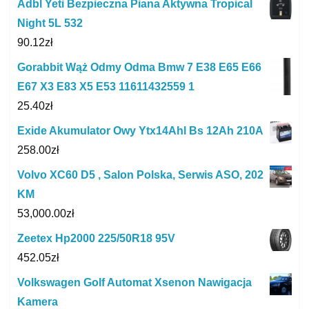
Adbl Yeti Bezpieczna Piana Aktywna Tropical
Night 5L 532
90.12
zł
Gorabbit Wąż Odmy Odma Bmw 7 E38 E65 E66
E67 X3 E83 X5 E53 11611432559 1
25.40
zł
Exide Akumulator Owy Ytx14Ahl Bs 12Ah 210A
258.00
zł
Volvo XC60 D5 , Salon Polska, Serwis ASO, 202
KM
53,000.00
zł
Zeetex Hp2000 225/50R18 95V
452.05
zł
Volkswagen Golf Automat Xsenon Nawigacja
Kamera