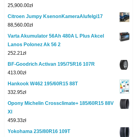
25,900.00
zł
Citroen Jumpy KsenonKameraAlufelgi17
88,560.00
zł
Varta Akumulator 56Ah 480A L Plus Akcel
Lanos Polonez Ak 56 2
252.21
zł
BF-Goodrich Activan 195/75R16 107R
413.00
zł
Hankook W462 195/60R15 88T
332.95
zł
Opony Michelin Crossclimate+ 185/60R15 88V
Xl
459.33
zł
Yokohama 235/80R16 109T