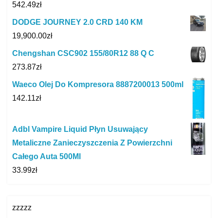
542.49
zł
DODGE JOURNEY 2.0 CRD 140 KM
19,900.00
zł
Chengshan CSC902 155/80R12 88 Q C
273.87
zł
Waeco Olej Do Kompresora 8887200013 500ml
142.11
zł
Adbl Vampire Liquid Płyn Usuwający
Metaliczne Zanieczyszczenia Z Powierzchni
Całego Auta 500Ml
33.99
zł
zzzzz