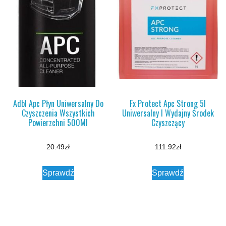
Adbl Apc Płyn Uniwersalny Do
Fx Protect Apc Strong 5l
Czyszczenia Wszystkich
Uniwersalny I Wydajny Środek
Powierzchni 500Ml
Czyszczący
20.49
zł
111.92
zł
Sprawdź
Sprawdź