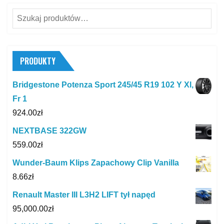
Szukaj:
PRODUKTY
Bridgestone Potenza Sport 245/45 R19 102 Y Xl,
Fr 1
924.00
zł
NEXTBASE 322GW
559.00
zł
Wunder-Baum Klips Zapachowy Clip Vanilla
8.66
zł
Renault Master III L3H2 LIFT tył napęd
95,000.00
zł