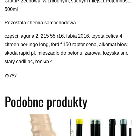
ClothPrzechowuj w chłodnym, suchym miejscuPojemność:
500ml
Pozostała chemia samochodowa
części laguna 2, 215 55 r16, fabia 2016, toyota celica 4,
citroen berlingo long, ford f 150 raptor cena, alkomat blow,
skoda rapid pl, mieszadlo do betonu, zarowa, łożyska snr,
stary cadillac, гольф 4
yyyyy
Podobne produkty