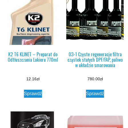
K2 T6 KLINET – Preparat do
03-1 Częste regeneracje filtra
Odtłuszczania Lakieru 770ml
cząstek stałych DPF/FAP, paliwo
w układzie smarowania
12.16
zł
780.00
zł
Sprawdź
Sprawdź