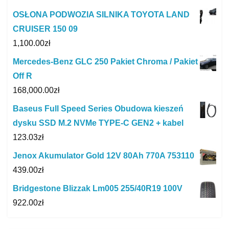
OSŁONA PODWOZIA SILNIKA TOYOTA LAND
CRUISER 150 09
1,100.00
zł
Mercedes-Benz GLC 250 Pakiet Chroma / Pakiet
Off R
168,000.00
zł
Baseus Full Speed Series Obudowa kieszeń
dysku SSD M.2 NVMe TYPE-C GEN2 + kabel
123.03
zł
Jenox Akumulator Gold 12V 80Ah 770A 753110
439.00
zł
Bridgestone Blizzak Lm005 255/40R19 100V
922.00
zł