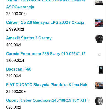
Subaru OUTBACK 2.5165KMAWDSerwis w
ASOGwarancja
22,900.00
zł
Citroen C5 2.0 Benzyna LPG 2002 r Okazja
2,999.00
zł
Amazfit Stratos 2 Czarny
499.99
zł
Garmin Forerunner 255 Szary 010-02641-12
1,609.00
zł
Bacscan F-60
319.00
zł
FIAT DUCATO Skrzynia Plandeka Klima Hak
23,900.00
zł
Opony Kleber Quadraxer245/40R19 98Y Xl Fr
828.00
zł