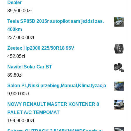
Dealer
89,500.00
zł
Tesla SP85D 2015r autopilot sam jeździ zas.
400km
237,000.00
zł
Zeetex Hp2000 225/50R18 95V
452.05
zł
Navitel Solar Car BT
89.80
zł
Salon Pl.,Niski przebieg,Manual,Klimatyzacja
9,900.00
zł
NOWY RENAULT MASTER KONTENER 8
PALET A/C TEMPOMAT
199,900.00
zł