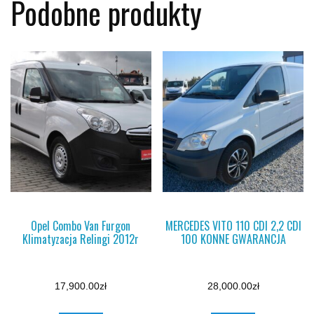
Podobne produkty
Opel Combo Van Furgon
MERCEDES VITO 110 CDI 2,2 CDI
Klimatyzacja Relingi 2012r
100 KONNE GWARANCJA
17,900.00
zł
28,000.00
zł