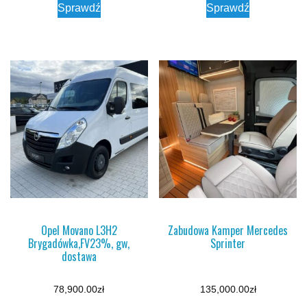
Sprawdź
Sprawdź
Opel Movano L3H2
Zabudowa Kamper Mercedes
Brygadówka,FV23%, gw,
Sprinter
dostawa
78,900.00
zł
135,000.00
zł