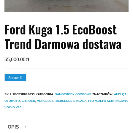
Ford Kuga 1.5 EcoBoost
Trend Darmowa dostawa
65,000.00
zł
Sprawdź
SKU:
1ECF3B884033
KATEGORIA:
SAMOCHODY OSOBOWE
ZNACZNIKÓW:
AUDI Q3
OTOMOTO
,
CITROEN
,
MERCEDES
,
MERCEDES S KLASA
,
PRZYCZEPA KEMPINGOWA
,
VOLVO V60
OPIS