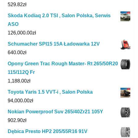
529.82
zł
Skoda Kodiaq 2.0 TSI , Salon Polska, Serwis
ASO
126,000.00
zł
Schumacher SPI15 15A Ładowarka 12V
640.00
zł
Opony Green Trac Rough Master- Rt 265/50R20
115/112Q Fr
1,188.00
zł
Toyota Yaris 1.5 VVT-i , Salon Polska
94,000.00
zł
Nokian Powerproof Suv 265/40Zr21 105Y
902.90
zł
Dębica Presto HP2 205/55R16 91V