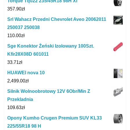
Torque Tq022 235/45R18 98H Xl
357.90
zł
Srl Wahacz Przedni Chevrolet Aveo 20062011
250037 250038
110.00
zł
Sge Konektor Żeński Izolowany 100Szt.
Kfir28X08D 601011
33.71
zł
HUAWEI nova 10
2,499.00
zł
Silnik Wolnoobrotowy 12V 6Obr/Min Z
Przekladnia
109.63
zł
Opony Kumho Crugen Premium SUV KL33
225/55R18 98 H