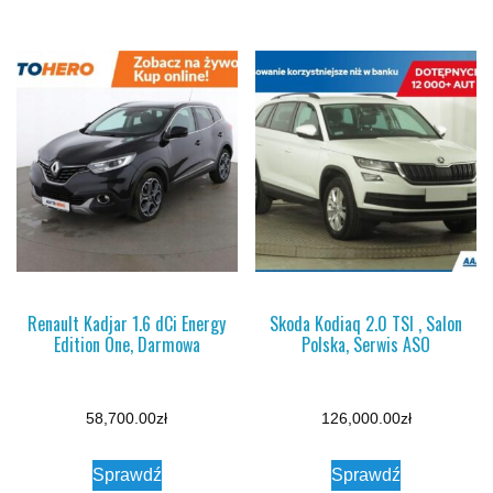
Renault Kadjar 1.6 dCi Energy
Skoda Kodiaq 2.0 TSI , Salon
Edition One, Darmowa
Polska, Serwis ASO
58,700.00
zł
126,000.00
zł
Sprawdź
Sprawdź