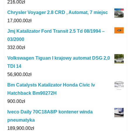
216.00
zł
Chrysler Voyager 2.8 CRD , Automat, 7 miejsc
17,000.00
zł
Jmj Katalizator Ford Transit 2.5 Td 08/1994 –
03/2000
332.00
zł
Volkswagen Tiguan I krajowy automat DSG 2,0
TDI 14
56,900.00
zł
Bm Catalysts Katalizator Honda Civic Iv
Hatchback Bm90272H
900.00
zł
Iveco Daily 70C18A8/P kontener winda
pneumatyka
189,900.00
zł