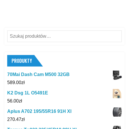
Szukaj:
PRODUKTY
70Mai Dash Cam M500 32GB
589.00
zł
K2 Dsg 1L O5491E
56.00
zł
Aplus A702 195/55R16 91H Xl
270.47
zł