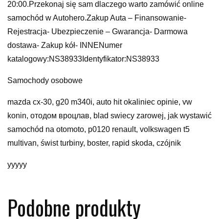
20:00.Przekonaj się sam dlaczego warto zamówić online
samochód w Autohero.Zakup Auta – Finansowanie-
Rejestracja- Ubezpieczenie – Gwarancja- Darmowa
dostawa- Zakup kół- INNENumer
katalogowy:NS38933Identyfikator:NS38933
Samochody osobowe
mazda cx-30, g20 m340i, auto hit okaliniec opinie, vw
konin, отодом вроцлав, blad swiecy zarowej, jak wystawić
samochód na otomoto, p0120 renault, volkswagen t5
multivan, świst turbiny, boster, rapid skoda, czójnik
yyyyy
Podobne produkty