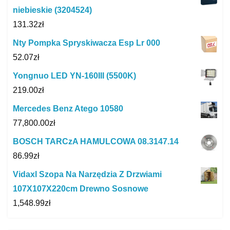
niebieskie (3204524)
131.32
zł
Nty Pompka Spryskiwacza Esp Lr 000
52.07
zł
Yongnuo LED YN-160III (5500K)
219.00
zł
Mercedes Benz Atego 10580
77,800.00
zł
BOSCH TARCzA HAMULCOWA 08.3147.14
86.99
zł
Vidaxl Szopa Na Narzędzia Z Drzwiami
107X107X220cm Drewno Sosnowe
1,548.99
zł