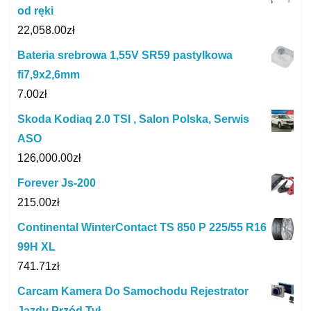
od ręki
22,058.00
zł
Bateria srebrowa 1,55V SR59 pastylkowa
fi7,9x2,6mm
7.00
zł
Skoda Kodiaq 2.0 TSI , Salon Polska, Serwis
ASO
126,000.00
zł
Forever Js-200
215.00
zł
Continental WinterContact TS 850 P 225/55 R16
99H XL
741.71
zł
Carcam Kamera Do Samochodu Rejestrator
Jazdy Przód Tył