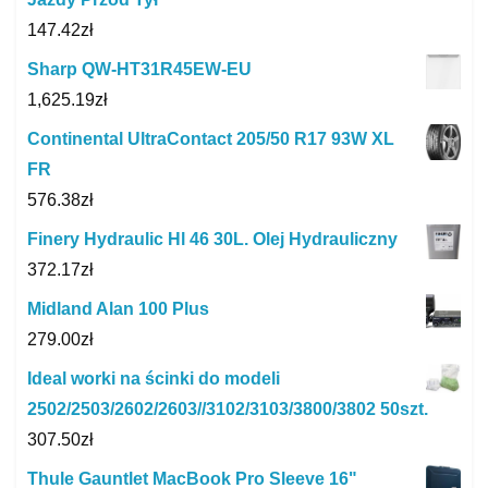
147.42
zł
Sharp QW-HT31R45EW-EU
1,625.19
zł
Continental UltraContact 205/50 R17 93W XL
FR
576.38
zł
Finery Hydraulic Hl 46 30L. Olej Hydrauliczny
372.17
zł
Midland Alan 100 Plus
279.00
zł
Ideal worki na ścinki do modeli
2502/2503/2602/2603//3102/3103/3800/3802 50szt.
307.50
zł
Thule Gauntlet MacBook Pro Sleeve 16"