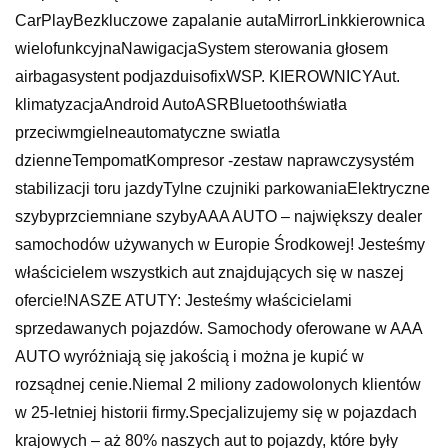
CarPlayBezkluczowe zapalanie autaMirrorLinkkierownica
wielofunkcyjnaNawigacjaSystem sterowania głosem
airbagasystent podjazduisofixWSP. KIEROWNICYAut.
klimatyzacjaAndroid AutoASRBluetoothświatła
przeciwmgielneautomatyczne swiatla
dzienneTempomatKompresor -zestaw naprawczysystém
stabilizacji toru jazdyTylne czujniki parkowaniaElektryczne
szybyprzciemniane szybyAAA AUTO – największy dealer
samochodów używanych w Europie Środkowej! Jesteśmy
właścicielem wszystkich aut znajdujących się w naszej
ofercie!NASZE ATUTY: Jesteśmy właścicielami
sprzedawanych pojazdów. Samochody oferowane w AAA
AUTO wyróżniają się jakością i można je kupić w
rozsądnej cenie.Niemal 2 miliony zadowolonych klientów
w 25-letniej historii firmy.Specjalizujemy się w pojazdach
krajowych – aż 80% naszych aut to pojazdy, które były