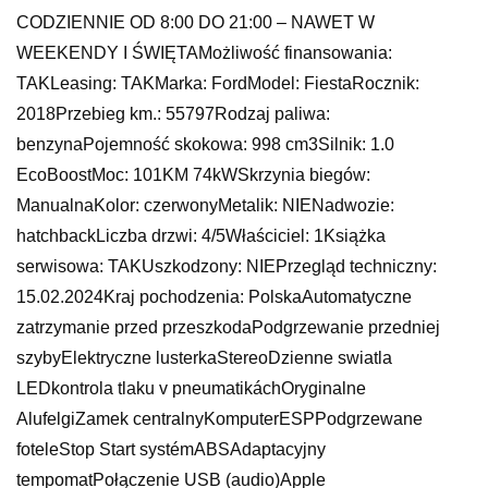
CODZIENNIE OD 8:00 DO 21:00 – NAWET W
WEEKENDY I ŚWIĘTAMożliwość finansowania:
TAKLeasing: TAKMarka: FordModel: FiestaRocznik:
2018Przebieg km.: 55797Rodzaj paliwa:
benzynaPojemność skokowa: 998 cm3Silnik: 1.0
EcoBoostMoc: 101KM 74kWSkrzynia biegów:
ManualnaKolor: czerwonyMetalik: NIENadwozie:
hatchbackLiczba drzwi: 4/5Właściciel: 1Książka
serwisowa: TAKUszkodzony: NIEPrzegląd techniczny:
15.02.2024Kraj pochodzenia: PolskaAutomatyczne
zatrzymanie przed przeszkodaPodgrzewanie przedniej
szybyElektryczne lusterkaStereoDzienne swiatla
LEDkontrola tlaku v pneumatikáchOryginalne
AlufelgiZamek centralnyKomputerESPPodgrzewane
foteleStop Start systémABSAdaptacyjny
tempomatPołączenie USB (audio)Apple