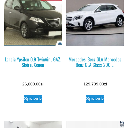
Lancia Ypsilon 0.9 TwinAir , GAZ,
Mercedes-Benz GLA Mercedes
Skóra, Xenon
Benz GLA Class 200 …
26,000.00
zł
129,799.00
zł
Sprawdź
Sprawdź