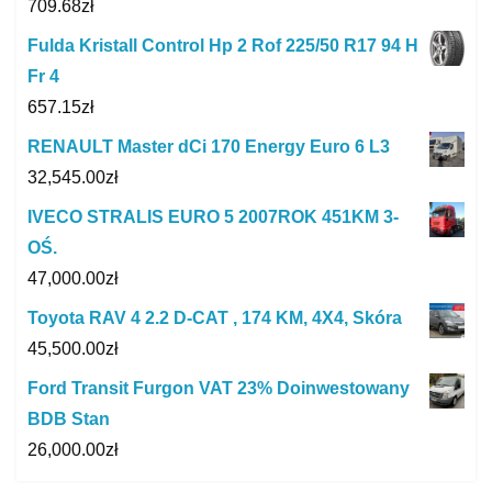
709.68
zł
Fulda Kristall Control Hp 2 Rof 225/50 R17 94 H
Fr 4
657.15
zł
RENAULT Master dCi 170 Energy Euro 6 L3
32,545.00
zł
IVECO STRALIS EURO 5 2007ROK 451KM 3-
OŚ.
47,000.00
zł
Toyota RAV 4 2.2 D-CAT , 174 KM, 4X4, Skóra
45,500.00
zł
Ford Transit Furgon VAT 23% Doinwestowany
BDB Stan
26,000.00
zł