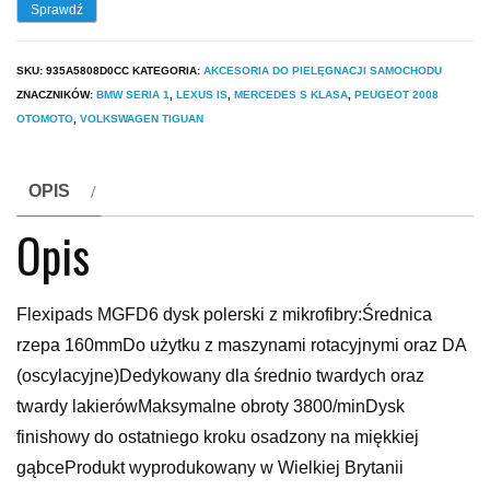
Sprawdź
SKU:
935A5808D0CC
KATEGORIA:
AKCESORIA DO PIELĘGNACJI SAMOCHODU
ZNACZNIKÓW:
BMW SERIA 1
,
LEXUS IS
,
MERCEDES S KLASA
,
PEUGEOT 2008
OTOMOTO
,
VOLKSWAGEN TIGUAN
OPIS
Opis
Flexipads MGFD6 dysk polerski z mikrofibry:Średnica
rzepa 160mmDo użytku z maszynami rotacyjnymi oraz DA
(oscylacyjne)Dedykowany dla średnio twardych oraz
twardy lakierówMaksymalne obroty 3800/minDysk
finishowy do ostatniego kroku osadzony na miękkiej
gąbceProdukt wyprodukowany w Wielkiej Brytanii