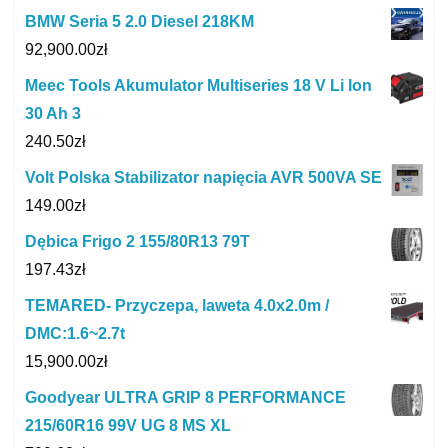
BMW Seria 5 2.0 Diesel 218KM
92,900.00
zł
Meec Tools Akumulator Multiseries 18 V Li Ion
30 Ah 3
240.50
zł
Volt Polska Stabilizator napięcia AVR 500VA SE
149.00
zł
Dębica Frigo 2 155/80R13 79T
197.43
zł
TEMARED- Przyczepa, laweta 4.0x2.0m /
DMC:1.6~2.7t
15,900.00
zł
Goodyear ULTRA GRIP 8 PERFORMANCE
215/60R16 99V UG 8 MS XL