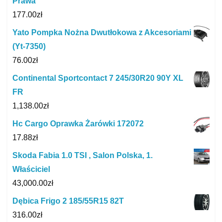
Prawa
177.00
zł
Yato Pompka Nożna Dwutłokowa z Akcesoriami
(Yt-7350)
76.00
zł
Continental Sportcontact 7 245/30R20 90Y XL
FR
1,138.00
zł
Hc Cargo Oprawka Żarówki 172072
17.88
zł
Skoda Fabia 1.0 TSI , Salon Polska, 1.
Właściciel
43,000.00
zł
Dębica Frigo 2 185/55R15 82T
316.00
zł