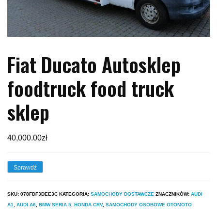
Fiat Ducato Autosklep
foodtruck food truck
sklep
40,000.00
zł
Sprawdź
SKU:
078FDF3DEE3C
KATEGORIA:
SAMOCHODY DOSTAWCZE
ZNACZNIKÓW:
AUDI
A1
,
AUDI A6
,
BMW SERIA 5
,
HONDA CRV
,
SAMOCHODY OSOBOWE OTOMOTO