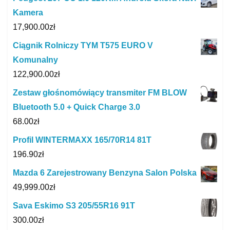
Kamera
17,900.00
zł
Ciągnik Rolniczy TYM T575 EURO V
Komunalny
122,900.00
zł
Zestaw głośnomówiący transmiter FM BLOW
Bluetooth 5.0 + Quick Charge 3.0
68.00
zł
Profil WINTERMAXX 165/70R14 81T
196.90
zł
Mazda 6 Zarejestrowany Benzyna Salon Polska
49,999.00
zł
Sava Eskimo S3 205/55R16 91T
300.00
zł