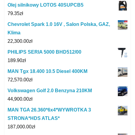
Olej silnikowy LOTOS 40SUPCB5
79.35
zł
Chevrolet Spark 1.0 16V , Salon Polska, GAZ,
Klima
22,300.00
zł
PHILIPS SERIA 5000 BHD512/00
189.90
zł
MAN Tgx 18.400 10.5 Diesel 400KM
72,570.00
zł
Volkswagen Golf 2.0 Benzyna 210KM
44,900.00
zł
MAN TGA 26.360*6x4*WYWROTKA 3
STRONA*HDS ATLAS*
187,000.00
zł