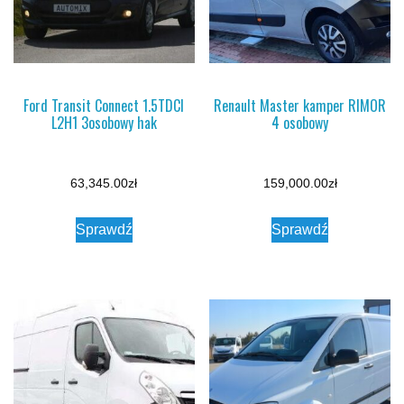
Ford Transit Connect 1.5TDCI
Renault Master kamper RIMOR
L2H1 3osobowy hak
4 osobowy
63,345.00
zł
159,000.00
zł
Sprawdź
Sprawdź