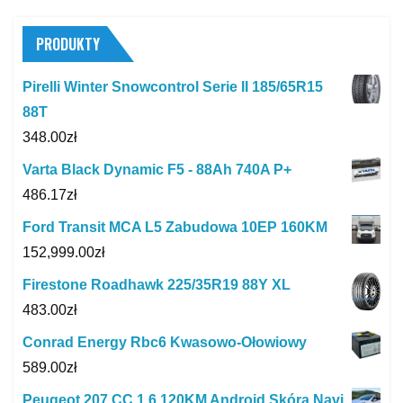
PRODUKTY
Pirelli Winter Snowcontrol Serie II 185/65R15
88T
348.00
zł
Varta Black Dynamic F5 - 88Ah 740A P+
486.17
zł
Ford Transit MCA L5 Zabudowa 10EP 160KM
152,999.00
zł
Firestone Roadhawk 225/35R19 88Y XL
483.00
zł
Conrad Energy Rbc6 Kwasowo-Ołowiowy
589.00
zł
Peugeot 207 CC 1.6 120KM Android Skóra Navi