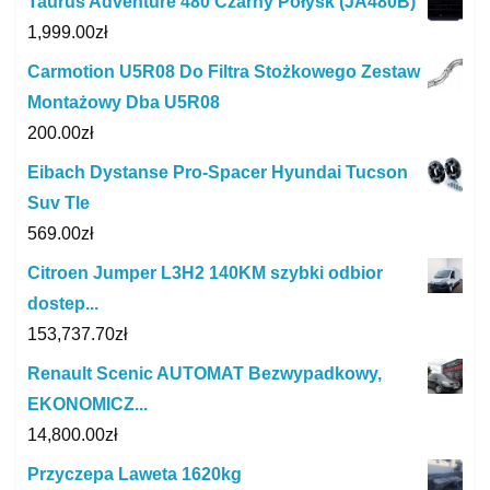
Taurus Adventure 480 Czarny Połysk (JA480B)
1,999.00
zł
Carmotion U5R08 Do Filtra Stożkowego Zestaw
Montażowy Dba U5R08
200.00
zł
Eibach Dystanse Pro-Spacer Hyundai Tucson
Suv Tle
569.00
zł
Citroen Jumper L3H2 140KM szybki odbior
dostep...
153,737.70
zł
Renault Scenic AUTOMAT Bezwypadkowy,
EKONOMICZ...
14,800.00
zł
Przyczepa Laweta 1620kg