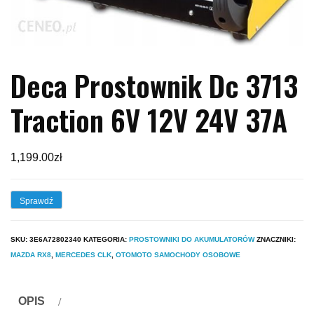
Deca Prostownik Dc 3713
Traction 6V 12V 24V 37A
1,199.00
zł
Sprawdź
SKU:
3E6A72802340
KATEGORIA:
PROSTOWNIKI DO AKUMULATORÓW
ZNACZNIKI:
MAZDA RX8
,
MERCEDES CLK
,
OTOMOTO SAMOCHODY OSOBOWE
OPIS