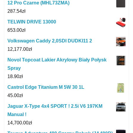
12 Pro Czarne (MHL73ZMA)
287.54
zł
TELWIN DRIVE 13000
653.00
zł
Volkswagen Caddy 2,0SDI DUDKI11 2
12,177.00
zł
Novol Topcoat Lakier Akrylowy Biały Połysk
Spray
18.90
zł
Castrol Edge Titanium M 5W 30 1L
45.00
zł
Jaguar X-Type 4x4 SPORT ! 2.5i V6 197KM
Manual !
14,700.00
zł