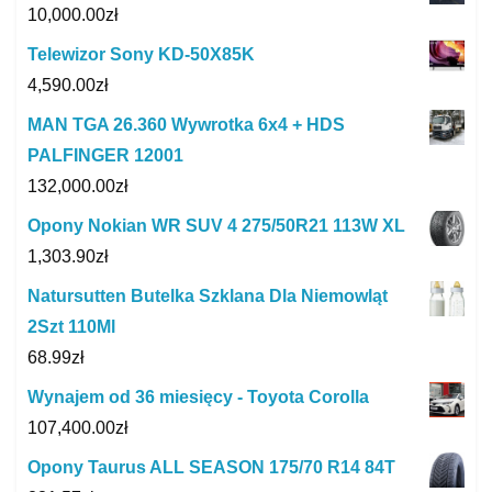
10,000.00
zł
Telewizor Sony KD-50X85K
4,590.00
zł
MAN TGA 26.360 Wywrotka 6x4 + HDS
PALFINGER 12001
132,000.00
zł
Opony Nokian WR SUV 4 275/50R21 113W XL
1,303.90
zł
Natursutten Butelka Szklana Dla Niemowląt
2Szt 110Ml
68.99
zł
Wynajem od 36 miesięcy - Toyota Corolla
107,400.00
zł
Opony Taurus ALL SEASON 175/70 R14 84T