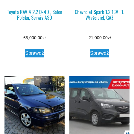
Toyota RAV 4 2.2 D-4D , Salon
Chevrolet Spark 1.2 16V , 1.
Polska, Serwis ASO
Właściciel, GAZ
65,000.00
zł
21,000.00
zł
Sprawdź
Sprawdź