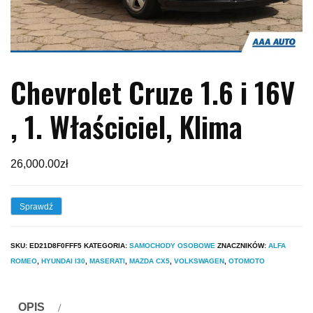
Chevrolet Cruze 1.6 i 16V
, 1. Właściciel, Klima
26,000.00
zł
Sprawdź
SKU:
ED21D8F0FFF5
KATEGORIA:
SAMOCHODY OSOBOWE
ZNACZNIKÓW:
ALFA
ROMEO
,
HYUNDAI I30
,
MASERATI
,
MAZDA CX5
,
VOLKSWAGEN
,
ОТОМОТО
OPIS