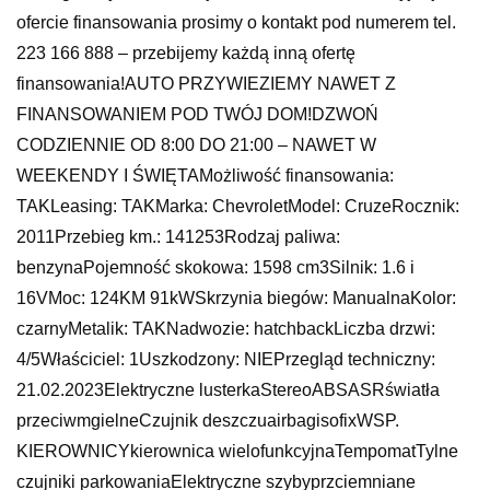
ofercie finansowania prosimy o kontakt pod numerem tel.
223 166 888 – przebijemy każdą inną ofertę
finansowania!AUTO PRZYWIEZIEMY NAWET Z
FINANSOWANIEM POD TWÓJ DOM!DZWOŃ
CODZIENNIE OD 8:00 DO 21:00 – NAWET W
WEEKENDY I ŚWIĘTAMożliwość finansowania:
TAKLeasing: TAKMarka: ChevroletModel: CruzeRocznik:
2011Przebieg km.: 141253Rodzaj paliwa:
benzynaPojemność skokowa: 1598 cm3Silnik: 1.6 i
16VMoc: 124KM 91kWSkrzynia biegów: ManualnaKolor:
czarnyMetalik: TAKNadwozie: hatchbackLiczba drzwi:
4/5Właściciel: 1Uszkodzony: NIEPrzegląd techniczny:
21.02.2023Elektryczne lusterkaStereoABSASRświatła
przeciwmgielneCzujnik deszczuairbagisofixWSP.
KIEROWNICYkierownica wielofunkcyjnaTempomatTylne
czujniki parkowaniaElektryczne szybyprzciemniane