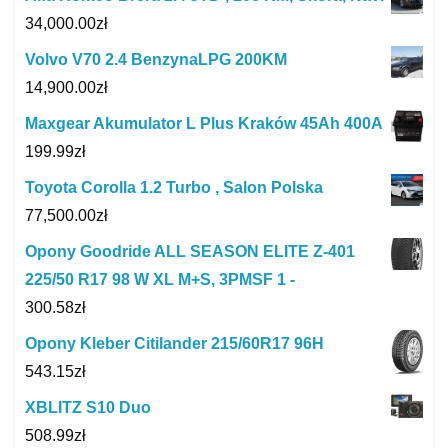
34,000.00
zł
Volvo V70 2.4 BenzynaLPG 200KM
14,900.00
zł
Maxgear Akumulator L Plus Kraków 45Ah 400A
199.99
zł
Toyota Corolla 1.2 Turbo , Salon Polska
77,500.00
zł
Opony Goodride ALL SEASON ELITE Z-401
225/50 R17 98 W XL M+S, 3PMSF 1 -
300.58
zł
Opony Kleber Citilander 215/60R17 96H
543.15
zł
XBLITZ S10 Duo
508.99
zł