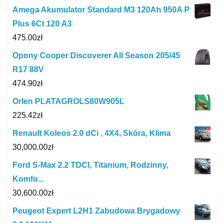
Amega Akumulator Standard M3 120Ah 950A P
Plus 6Ct 120 A3
475.00
zł
Opony Cooper Discoverer All Season 205/45
R17 88V
474.90
zł
Orlen PLATAGROLS80W905L
225.42
zł
Renault Koleos 2.0 dCi , 4X4, Skóra, Klima
30,000.00
zł
Ford S-Max 2.2 TDCI, Titanium, Rodzinny,
Komfo...
30,600.00
zł
Peugeot Expert L2H1 Zabudowa Brygadowy