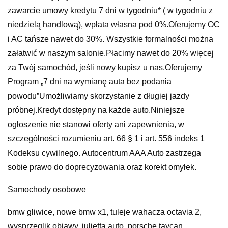
zawarcie umowy kredytu 7 dni w tygodniu* ( w tygodniu z
niedzielą handlową), wpłata własna pod 0%.Oferujemy OC
i AC tańsze nawet do 30%. Wszystkie formalności można
załatwić w naszym salonie.Płacimy nawet do 20% więcej
za Twój samochód, jeśli nowy kupisz u nas.Oferujemy
Program „7 dni na wymianę auta bez podania
powodu”Umożliwiamy skorzystanie z długiej jazdy
próbnej.Kredyt dostępny na każde auto.Niniejsze
ogłoszenie nie stanowi oferty ani zapewnienia, w
szczególności rozumieniu art. 66 § 1 i art. 556 indeks 1
Kodeksu cywilnego. Autocentrum AAA Auto zastrzega
sobie prawo do doprecyzowania oraz korekt omyłek.
Samochody osobowe
bmw gliwice, nowe bmw x1, tuleje wahacza octavia 2,
wysprzęglik objawy, julietta auto, porsche taycan,