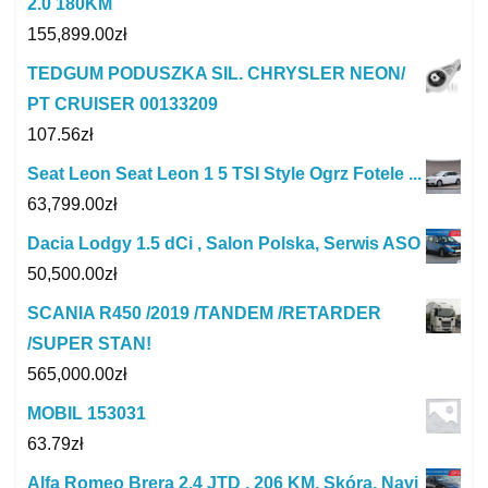
2.0 180KM
155,899.00
zł
TEDGUM PODUSZKA SIL. CHRYSLER NEON/
PT CRUISER 00133209
107.56
zł
Seat Leon Seat Leon 1 5 TSI Style Ogrz Fotele ...
63,799.00
zł
Dacia Lodgy 1.5 dCi , Salon Polska, Serwis ASO
50,500.00
zł
SCANIA R450 /2019 /TANDEM /RETARDER
/SUPER STAN!
565,000.00
zł
MOBIL 153031
63.79
zł
Alfa Romeo Brera 2.4 JTD , 206 KM, Skóra, Navi