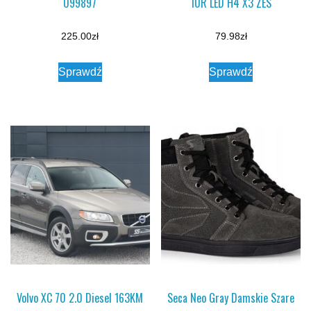
099897
10R LED H4 X3 ZES
225.00
zł
79.98
zł
Sprawdź
Sprawdź
Volvo XC 70 2.0 Diesel 163KM
Seca Neo Gray Damskie Szare