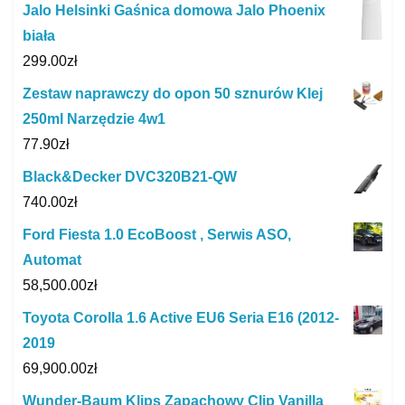
Jalo Helsinki Gaśnica domowa Jalo Phoenix
biała
299.00
zł
Zestaw naprawczy do opon 50 sznurów Klej
250ml Narzędzie 4w1
77.90
zł
Black&Decker DVC320B21-QW
740.00
zł
Ford Fiesta 1.0 EcoBoost , Serwis ASO,
Automat
58,500.00
zł
Toyota Corolla 1.6 Active EU6 Seria E16 (2012-
2019
69,900.00
zł
Wunder-Baum Klips Zapachowy Clip Vanilla