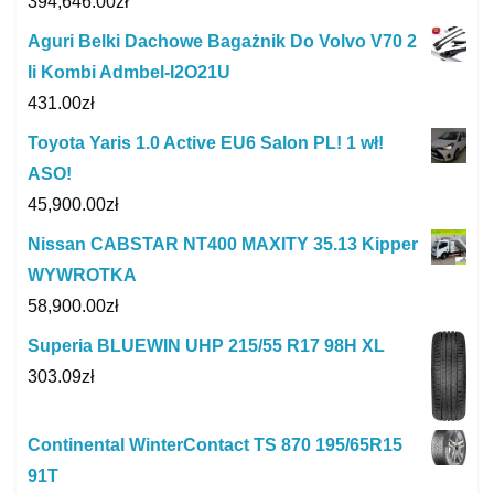
394,646.00
zł
Aguri Belki Dachowe Bagażnik Do Volvo V70 2
Ii Kombi Admbel-I2O21U
431.00
zł
Toyota Yaris 1.0 Active EU6 Salon PL! 1 wł!
ASO!
45,900.00
zł
Nissan CABSTAR NT400 MAXITY 35.13 Kipper
WYWROTKA
58,900.00
zł
Superia BLUEWIN UHP 215/55 R17 98H XL
303.09
zł
Continental WinterContact TS 870 195/65R15
91T