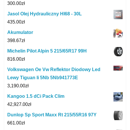
300.00
zł
Jasol Olej Hydrauliczny Hl68 - 30L
435.00
zł
Akumulator
398.67
zł
Michelin Pilot Alpin 5 215/65R17 99H
816.00
zł
Volkswagen Oe Vw Reflektor Diodowy Led
Lewy Tiguan Ii 5Nb 5Nb941773E
3,190.00
zł
Kangoo 1.5 dCi Pack Clim
42,927.00
zł
Dunlop Sp Sport Maxx Rt 215/55R16 97Y
661.00
zł