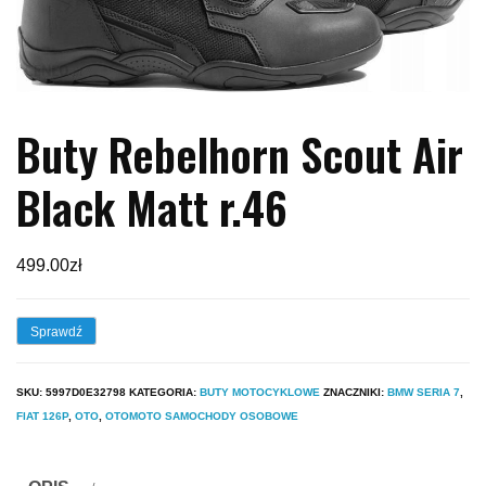
Buty Rebelhorn Scout Air
Black Matt r.46
499.00
zł
Sprawdź
SKU:
5997D0E32798
KATEGORIA:
BUTY MOTOCYKLOWE
ZNACZNIKI:
BMW SERIA 7
,
FIAT 126P
,
OTO
,
OTOMOTO SAMOCHODY OSOBOWE