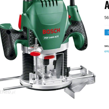
A
56
SK
OT