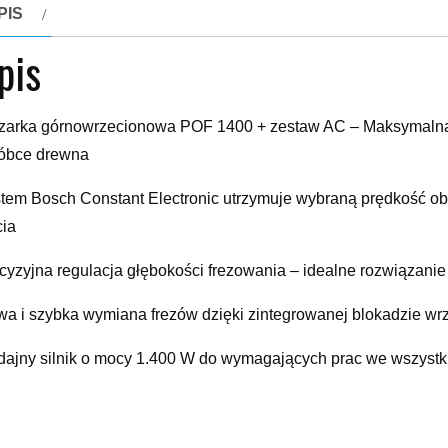
PIS
pis
zarka górnowrzecionowa POF 1400 + zestaw AC – Maksymalna m
óbce drewna
tem Bosch Constant Electronic utrzymuje wybraną prędkość ob
cia
cyzyjna regulacja głębokości frezowania – idealne rozwiązan
wa i szybka wymiana frezów dzięki zintegrowanej blokadzie wr
ajny silnik o mocy 1.400 W do wymagających prac we wszystk
atkowa korzyść w postaci osprzętu do większej ilości zastoso
NE TECHNICZNE