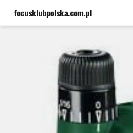
Skip
focusklubpolska.com.pl
to
content