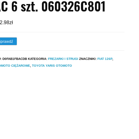
C 6 szt. 060326C801
2.98
zł
Sprawdź
U:
D0FAB1FBACDB
KATEGORIA:
FREZARKI I STRUGI
ZNACZNIKI:
FIAT 126P
,
OMOTO CIĘŻAROWE
,
TOYOTA YARIS OTOMOTO