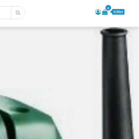
0
0.00zł