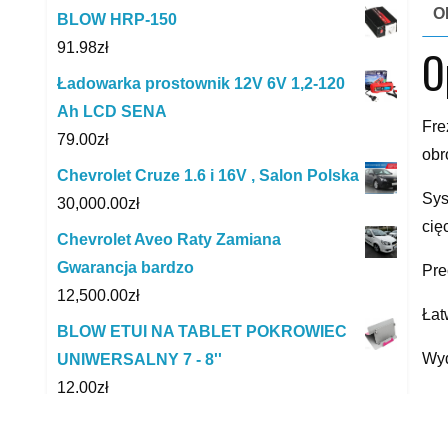
O
BLOW HRP-150
91.98
zł
O
Ładowarka prostownik 12V 6V 1,2-120
Ah LCD SENA
Fre
79.00
zł
obr
Chevrolet Cruze 1.6 i 16V , Salon Polska
Sys
30,000.00
zł
cię
Chevrolet Aveo Raty Zamiana
Gwarancja bardzo
Pre
12,500.00
zł
Łat
BLOW ETUI NA TABLET POKROWIEC
Wyd
UNIWERSALNY 7 - 8''
12.00
zł
Dod
Abakus Gniazdo Żarówki Lampa
DA