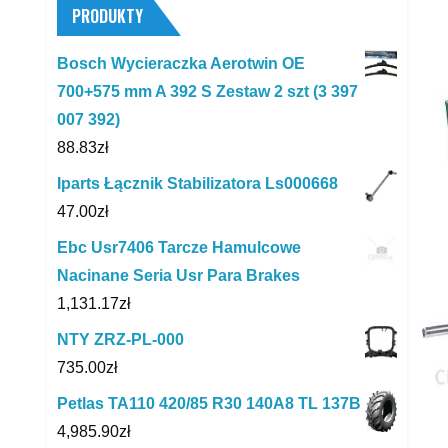
PRODUKTY
Bosch Wycieraczka Aerotwin OE
700+575 mm A 392 S Zestaw 2 szt (3 397
007 392)
88.83
zł
Iparts Łącznik Stabilizatora Ls000668
47.00
zł
Ebc Usr7406 Tarcze Hamulcowe
Nacinane Seria Usr Para Brakes
1,131.17
zł
NTY ZRZ-PL-000
735.00
zł
Petlas TA110 420/85 R30 140A8 TL 137B
4,985.90
zł