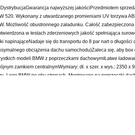
DystrybucjaGwarancja najwyższej jakościPrzedmiotem sprzeda
 520. Wykonany z utwardzanego promieniami UV torzywa ABS.
. Możliwość obustronnego załadunku. Całość zabezpieczona
twierdzona w testach zderzeniowych jakość spełniająca suro
ki napinająceNadaje się do transportu do 8 par nart o długośc
symalnego obciążenia dachu samochodu)Zaleca się, aby box
ystkich modeli BMW z poprzeczkami dachowymiŁatwe ładowani
rójnym zamkiem centralnymWymiary: dł. x szer. x wys.: 2350 
ry- Logo BMW po obu stronach- Montowane na poprzeczki dach
odynamiczny kształt- Prosty i szybki montażJeśli prezentowany 
oznania się z naszymi aukcjami. Posiadamy w naszej ofercie 
oboksy
 x5 2019, automatyczna skrzynia biegów tiptronic instrukcja ob
nienia, lecus, bmw 3 2008, audi tt 1999, fastrac, california vw,