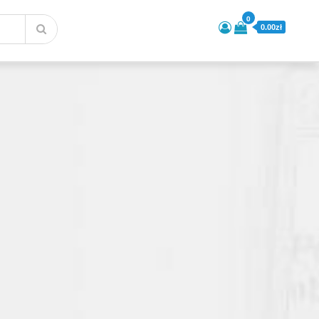
0
0.00zł