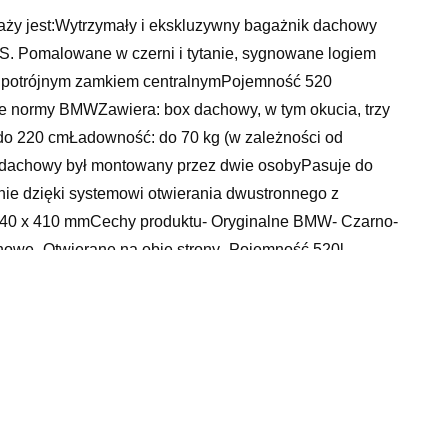
ży jest:Wytrzymały i ekskluzywny bagażnik dachowy
 Pomalowane w czerni i tytanie, sygnowane logiem
 potrójnym zamkiem centralnymPojemność 520
we normy BMWZawiera: box dachowy, w tym okucia, trzy
i do 220 cmŁadowność: do 70 kg (w zależności od
 dachowy był montowany przez dwie osobyPasuje do
e dzięki systemowi otwierania dwustronnego z
x 940 x 410 mmCechy produktu- Oryginalne BMW- Czarno-
owe- Otwierane na obie strony- Pojemność 520l-
box jest dla Ciebie zbyt duży to zapraszam do
boxy o pojemnościach 420L oraz 320L.
sługi, bmw m2, świece peugeot 307, felgi z czujnikiem
 toyota avensis kombi 2007, mercedes w 108, vw passat b8