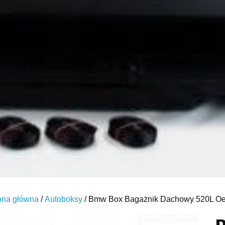
ona główna
/
Autoboksy
/ Bmw Box Bagażnik Dachowy 520L O