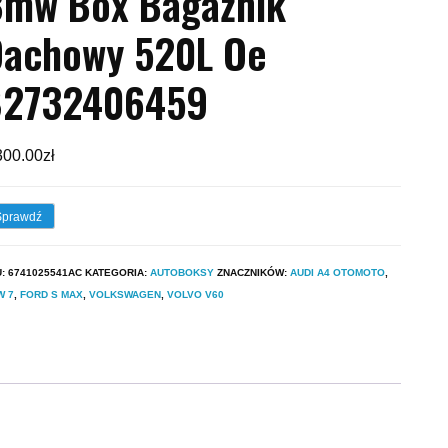
Bmw Box Bagażnik
Dachowy 520L Oe
82732406459
300.00
zł
Sprawdź
U:
6741025541AC
KATEGORIA:
AUTOBOKSY
ZNACZNIKÓW:
AUDI A4 OTOMOTO
,
W 7
,
FORD S MAX
,
VOLKSWAGEN
,
VOLVO V60