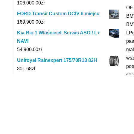
106,000.00
zł
OE 
FORD Transit Custom DCIV 6 miejsc
BMW
169,900.00
zł
BMW
LPo
Kia Rio 1 Właściciel, Serwis ASO ! L+
pas
NAVI
mak
54,900.00
zł
wsz
Uniroyal Rainexpert 175/70R13 82H
pot
301.68
zł
sza
Opony Sailun ATREZZO 4SEASONS
Aer
155/80R13 79 T M+S, 3PMSF 1
zap
178.00
zł
Aut
Toyota Yaris 1.3 STAN B dobry Klima
16,400.00
zł
bmw
ciś
LEMFORDER ŁĄCZNIK STAB PRZÓD