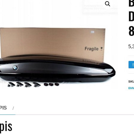
5,
SK
BM
PIS
pis