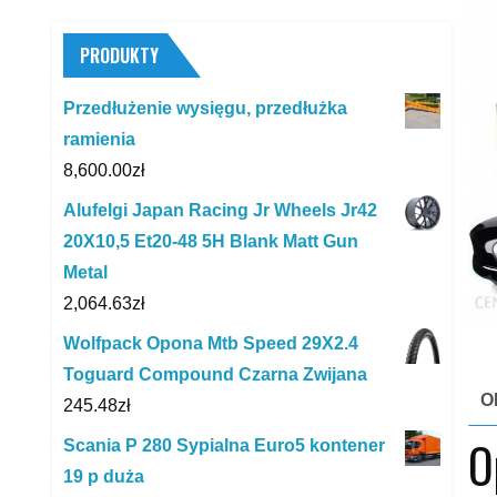
PRODUKTY
Przedłużenie wysięgu, przedłużka
ramienia
8,600.00
zł
Alufelgi Japan Racing Jr Wheels Jr42
20X10,5 Et20-48 5H Blank Matt Gun
Metal
2,064.63
zł
Wolfpack Opona Mtb Speed 29X2.4
Toguard Compound Czarna Zwijana
O
245.48
zł
O
Scania P 280 Sypialna Euro5 kontener
19 p duża