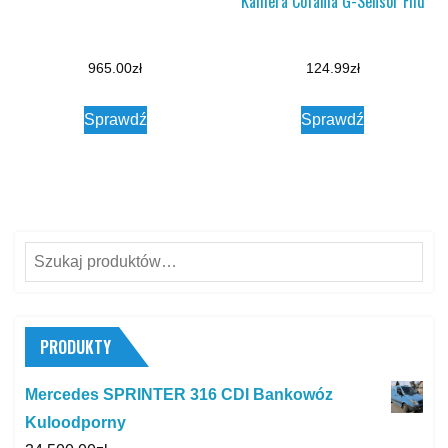
Kamera Cofania G-Sensor Fhd
965.00
zł
124.99
zł
Sprawdź
Sprawdź
Szukaj:
PRODUKTY
Mercedes SPRINTER 316 CDI Bankowóz
Kuloodporny