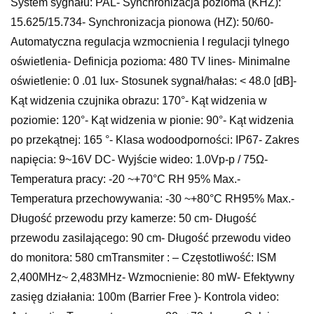
System sygnału: PAL- Synchronizacja pozioma (KHZ):
15.625/15.734- Synchronizacja pionowa (HZ): 50/60-
Automatyczna regulacja wzmocnienia I regulacji tylnego
oświetlenia- Definicja pozioma: 480 TV lines- Minimalne
oświetlenie: 0 .01 lux- Stosunek sygnał/hałas: < 48.0 [dB]-
Kąt widzenia czujnika obrazu: 170°- Kąt widzenia w
poziomie: 120°- Kąt widzenia w pionie: 90°- Kąt widzenia
po przekątnej: 165 °- Klasa wodoodporności: IP67- Zakres
napięcia: 9~16V DC- Wyjście wideo: 1.0Vp-p / 75Ω-
Temperatura pracy: -20 ~+70°C RH 95% Max.-
Temperatura przechowywania: -30 ~+80°C RH95% Max.-
Długość przewodu przy kamerze: 50 cm- Długość
przewodu zasilającego: 90 cm- Długość przewodu video
do monitora: 580 cmTransmiter : – Częstotliwość: ISM
2,400MHz~ 2,483MHz- Wzmocnienie: 80 mW- Efektywny
zasięg działania: 100m (Barrier Free )- Kontrola video: