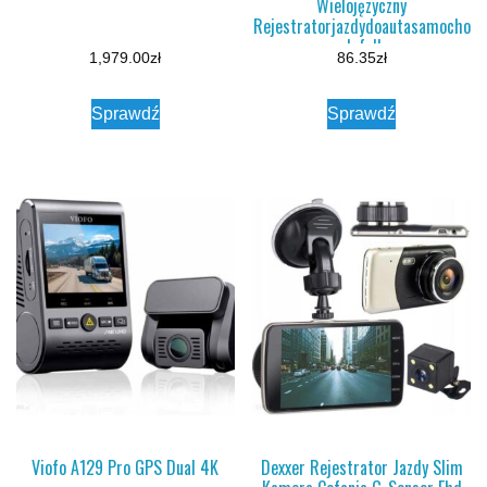
Wielojęzyczny
Rejestratorjazdydoautasamocho
dufull
1,979.00
zł
86.35
zł
Sprawdź
Sprawdź
Viofo A129 Pro GPS Dual 4K
Dexxer Rejestrator Jazdy Slim