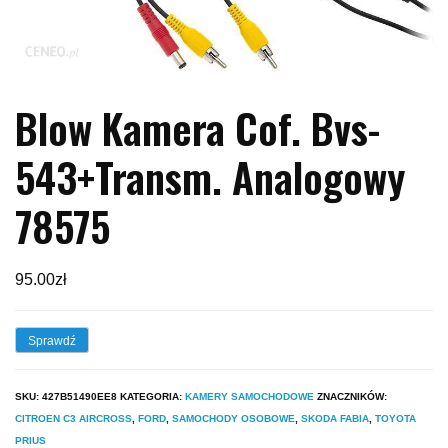
Blow Kamera Cof. Bvs-
543+Transm. Analogowy
78575
95.00
zł
Sprawdź
SKU:
427B51490EE8
KATEGORIA:
KAMERY SAMOCHODOWE
ZNACZNIKÓW:
CITROEN C3 AIRCROSS
,
FORD
,
SAMOCHODY OSOBOWE
,
SKODA FABIA
,
TOYOTA
PRIUS