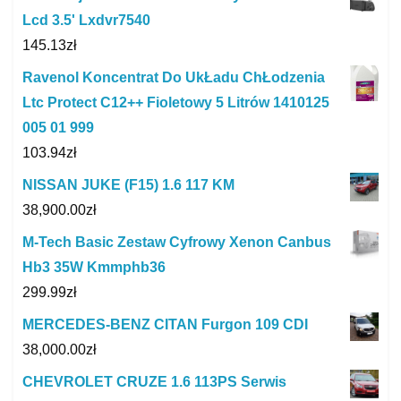
Lcd 3.5' Lxdvr7540
145.13
zł
Ravenol Koncentrat Do UkŁadu ChŁodzenia
Ltc Protect C12++ Fioletowy 5 Litrów 1410125
005 01 999
103.94
zł
NISSAN JUKE (F15) 1.6 117 KM
38,900.00
zł
M-Tech Basic Zestaw Cyfrowy Xenon Canbus
Hb3 35W Kmmphb36
299.99
zł
MERCEDES-BENZ CITAN Furgon 109 CDI
38,000.00
zł
CHEVROLET CRUZE 1.6 113PS Serwis