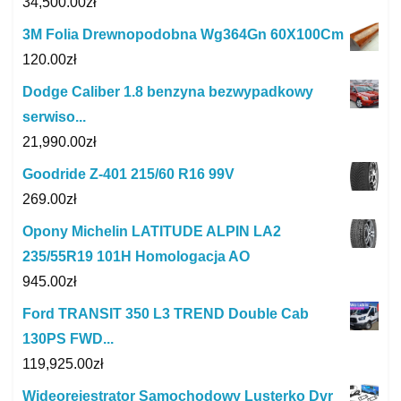
34,500.00
zł
3M Folia Drewnopodobna Wg364Gn 60X100Cm
120.00
zł
Dodge Caliber 1.8 benzyna bezwypadkowy
serwiso...
21,990.00
zł
Goodride Z-401 215/60 R16 99V
269.00
zł
Opony Michelin LATITUDE ALPIN LA2
235/55R19 101H Homologacja AO
945.00
zł
Ford TRANSIT 350 L3 TREND Double Cab
130PS FWD...
119,925.00
zł
Wideorejestrator Samochodowy Lusterko Dvr