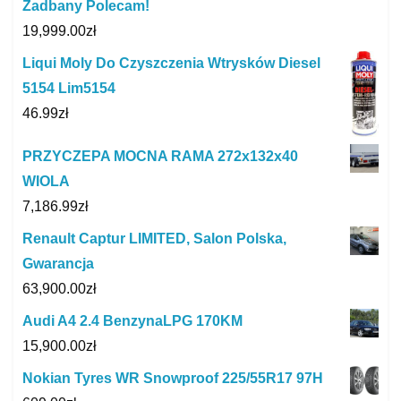
Zadbany Polecam!
19,999.00
zł
Liqui Moly Do Czyszczenia Wtrysków Diesel
5154 Lim5154
46.99
zł
PRZYCZEPA MOCNA RAMA 272x132x40
WIOLA
7,186.99
zł
Renault Captur LIMITED, Salon Polska,
Gwarancja
63,900.00
zł
Audi A4 2.4 BenzynaLPG 170KM
15,900.00
zł
Nokian Tyres WR Snowproof 225/55R17 97H