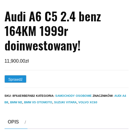
Audi A6 C5 2.4 benz
164KM 1999r
doinwestowany!
11,900.00
zł
Sprawdź
SKU:
8F64E9BEFAB2
KATEGORIA:
SAMOCHODY OSOBOWE
ZNACZNIKÓW:
AUDI A4
B8
,
BMW M2
,
BMW X5 OTOMOTO
,
SUZUKI VITARA
,
VOLVO XC60
OPIS