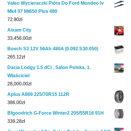
Valeo Wycieraczki Pióra Do Ford Mondeo Iv
Mk4 07 Mt650 Plus 480
72.90
zł
Aixam City
33,456.00
zł
Bosch S3 12V 56Ah 480A (0.092.S30.050)
265.12
zł
Dacia Lodgy 1.5 dCi , Salon Polska, 1.
Właściciel
28,000.00
zł
Aplus A869 225/70R15 112R
386.00
zł
Bfgoodrich G-Force Winter2 205/55R16 91H
339.28
zł