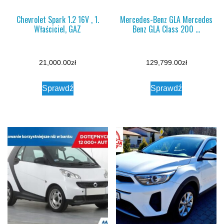
Chevrolet Spark 1.2 16V , 1.
Mercedes-Benz GLA Mercedes
Właściciel, GAZ
Benz GLA Class 200 …
21,000.00
zł
129,799.00
zł
Sprawdź
Sprawdź