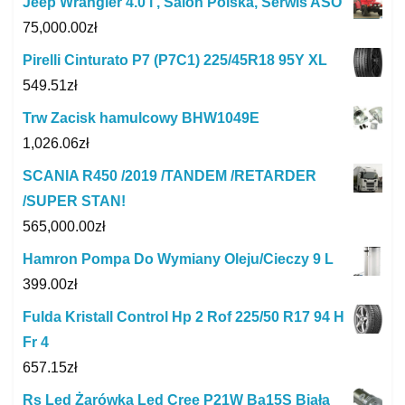
Jeep Wrangler 4.0 i , Salon Polska, Serwis ASO
75,000.00
zł
Pirelli Cinturato P7 (P7C1) 225/45R18 95Y XL
549.51
zł
Trw Zacisk hamulcowy BHW1049E
1,026.06
zł
SCANIA R450 /2019 /TANDEM /RETARDER
/SUPER STAN!
565,000.00
zł
Hamron Pompa Do Wymiany Oleju/Cieczy 9 L
399.00
zł
Fulda Kristall Control Hp 2 Rof 225/50 R17 94 H
Fr 4
657.15
zł
Rs Led Żarówka Led Cree P21W Ba15S Biała