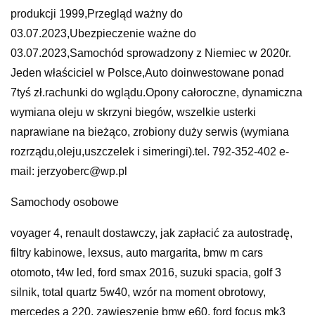
produkcji 1999,Przegląd ważny do
03.07.2023,Ubezpieczenie ważne do
03.07.2023,Samochód sprowadzony z Niemiec w 2020r.
Jeden właściciel w Polsce,Auto doinwestowane ponad
7tyś zł.rachunki do wglądu.Opony całoroczne, dynamiczna
wymiana oleju w skrzyni biegów, wszelkie usterki
naprawiane na bieżąco, zrobiony duży serwis (wymiana
rozrządu,oleju,uszczelek i simeringi).tel. 792-352-402 e-
mail: jerzyoberc@wp.pl
Samochody osobowe
voyager 4, renault dostawczy, jak zapłacić za autostradę,
filtry kabinowe, lexsus, auto margarita, bmw m cars
otomoto, t4w led, ford smax 2016, suzuki spacia, golf 3
silnik, total quartz 5w40, wzór na moment obrotowy,
mercedes a 220, zawieszenie bmw e60, ford focus mk3