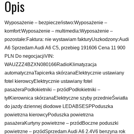
Opis
Wyposażenie – bezpieczeństwo:Wyposażenie –
komfort:Wyposażenie – multimedia:Wyposażenie –
pozostałe:Faktura: nie wystawiam fakturyUszkodzony:Audi
A6 Sprzedam Audi A6 C5, przebieg 191606 Cena 11 900
PLN Do negocjacjiVIN:
WAUZZZ4BZXN080166RadioKlimatyzacja
automatycznaTapicerka skórzanaElektrycznie ustawiany
fotel kierowcyElektrycznie ustawiany fotel
pasażeraPodłokietniki – przódPodłokietniki –
tyłKierownica skórzanaElektryczne szyby przednieŚwiatła
do jazdy dziennej diodowe LEDABSESPPoduszka
powietrzna kierowcyPoduszka powietrzna
pasażeraKurtyny powietrzne – przódBoczne poduszki
powietrzne – przódSprzedam Audi A6 2.4V6 benzyna rok