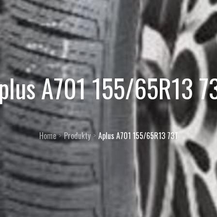
plus A701 155/65R13 7
Home
Produkty
Aplus A701 155/65R13 73T