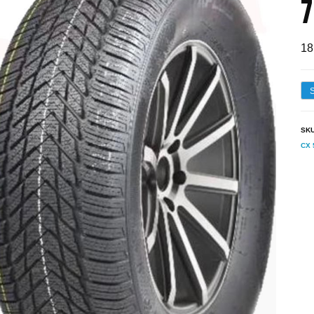
7
18
SK
CX 