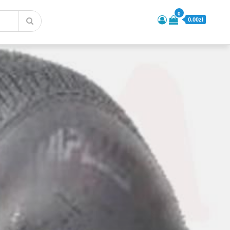
0
0.00zł