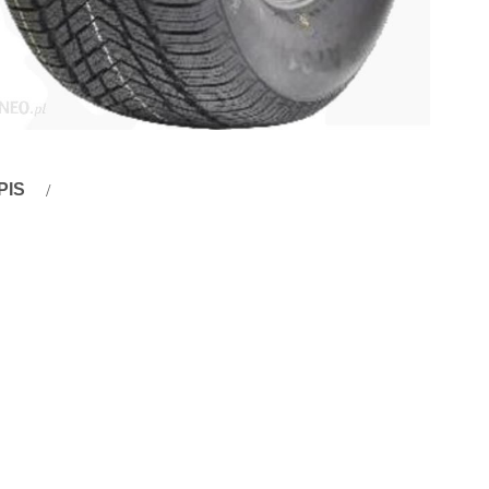
PIS
pis
k opisu
ony zimowe
.рл, auto komis zielona góra zygmunt, autopasja, opel corsa d 1.
svagen, audi a4b7 2.0 tdi, opel vivaro kontrolki ostrzegawcze
szków