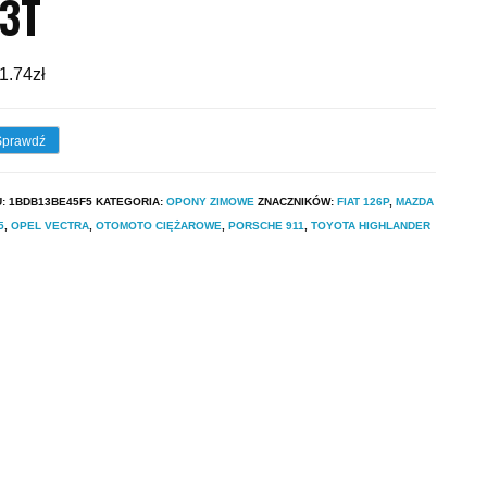
3T
1.74
zł
Sprawdź
U:
1BDB13BE45F5
KATEGORIA:
OPONY ZIMOWE
ZNACZNIKÓW:
FIAT 126P
,
MAZDA
5
,
OPEL VECTRA
,
OTOMOTO CIĘŻAROWE
,
PORSCHE 911
,
TOYOTA HIGHLANDER