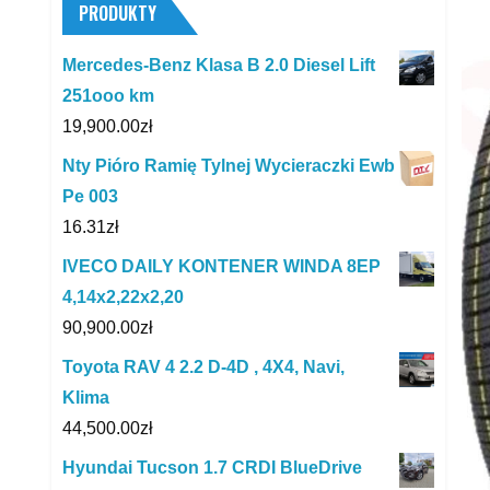
PRODUKTY
Mercedes-Benz Klasa B 2.0 Diesel Lift
251ooo km
19,900.00
zł
Nty Pióro Ramię Tylnej Wycieraczki Ewb
Pe 003
16.31
zł
IVECO DAILY KONTENER WINDA 8EP
4,14x2,22x2,20
90,900.00
zł
Toyota RAV 4 2.2 D-4D , 4X4, Navi,
Klima
44,500.00
zł
Hyundai Tucson 1.7 CRDI BlueDrive