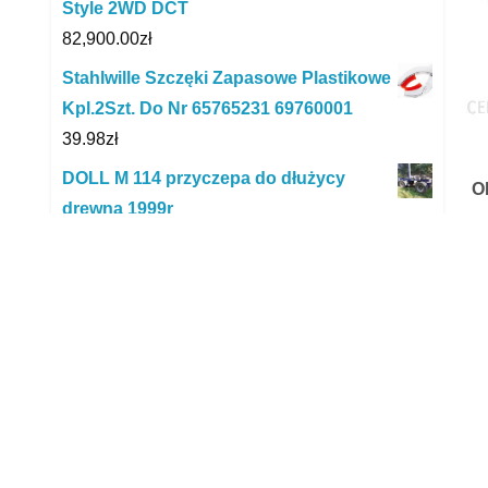
Style 2WD DCT
82,900.00
zł
Stahlwille Szczęki Zapasowe Plastikowe
Kpl.2Szt. Do Nr 65765231 69760001
39.98
zł
DOLL M 114 przyczepa do dłużycy
O
drewna 1999r
O
30,000.00
zł
DAF XF 105.410 Ciągnik siodłowy + PM
35S + PILOT
bra
265,000.00
zł
Op
Goodride SA37 215/45R17 91W
олх
317.38
zł
wol
Pro Chem Preparat Do Usuwania
my
Powłok Żywicznych I Lateksu Latex 5 L