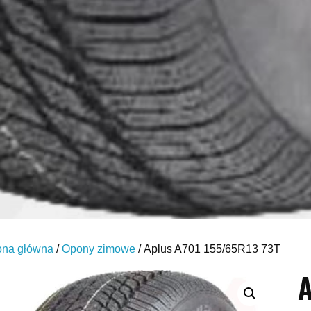
ona główna
/
Opony zimowe
/ Aplus A701 155/65R13 73T
A