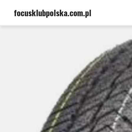
Skip
focusklubpolska.com.pl
to
content