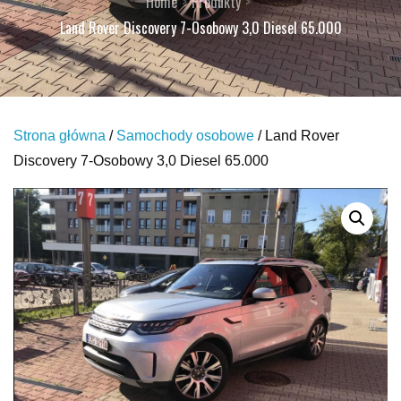
Home
Produkty
Land Rover Discovery 7-Osobowy 3,0 Diesel 65.000
Strona główna
/
Samochody osobowe
/ Land Rover
Discovery 7-Osobowy 3,0 Diesel 65.000