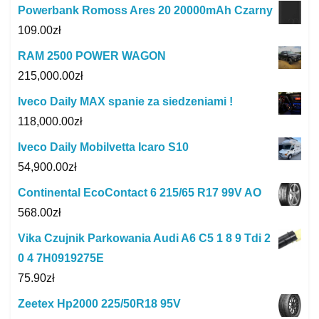
Powerbank Romoss Ares 20 20000mAh Czarny
109.00
zł
RAM 2500 POWER WAGON
215,000.00
zł
Iveco Daily MAX spanie za siedzeniami !
118,000.00
zł
Iveco Daily Mobilvetta Icaro S10
54,900.00
zł
Continental EcoContact 6 215/65 R17 99V AO
568.00
zł
Vika Czujnik Parkowania Audi A6 C5 1 8 9 Tdi 2
0 4 7H0919275E
75.90
zł
Zeetex Hp2000 225/50R18 95V