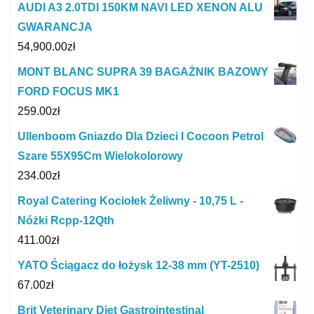
AUDI A3 2.0TDI 150KM NAVI LED XENON ALU
GWARANCJA
54,900.00
zł
MONT BLANC SUPRA 39 BAGAŻNIK BAZOWY
FORD FOCUS MK1
259.00
zł
Ullenboom Gniazdo Dla Dzieci I Cocoon Petrol
Szare 55X95Cm Wielokolorowy
234.00
zł
Royal Catering Kociołek Żeliwny - 10,75 L -
Nóżki Rcpp-12Qth
411.00
zł
YATO Ściągacz do łożysk 12-38 mm (YT-2510)
67.00
zł
Brit Veterinary Diet Gastrointestinal