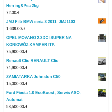
Herring&Pea 2kg
72.00
zł
JMJ Filtr BMW seria 3 2011- JMJ1103
1,639.00
zł
OPEL MOVANO 2.3DCI SUPER NA
KONIOWÓZ,KAMPER ITP.
75,900.00
zł
Renault Clio RENAULT Clio
74,900.00
zł
ZAMIATARKA Johnston C50
15,000.00
zł
Ford Fiesta 1.0 EcoBoost , Serwis ASO,
Automat
58,500.00
zł