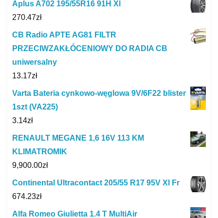
Aplus A702 195/55R16 91H Xl
270.47
zł
CB Radio APTE AG81 FILTR
PRZECIWZAKŁÓCENIOWY DO RADIA CB
uniwersalny
13.17
zł
Varta Bateria cynkowo-węglowa 9V/6F22 blister
1szt (VA225)
3.14
zł
RENAULT MEGANE 1,6 16V 113 KM
KLIMATROMIK
9,900.00
zł
Continental Ultracontact 205/55 R17 95V Xl Fr
674.23
zł
Alfa Romeo Giulietta 1.4 T MultiAir