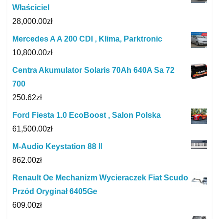
Właściciel
28,000.00
zł
Mercedes A A 200 CDI , Klima, Parktronic
10,800.00
zł
Centra Akumulator Solaris 70Ah 640A Sa 72
700
250.62
zł
Ford Fiesta 1.0 EcoBoost , Salon Polska
61,500.00
zł
M-Audio Keystation 88 II
862.00
zł
Renault Oe Mechanizm Wycieraczek Fiat Scudo
Przód Oryginał 6405Ge
609.00
zł