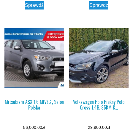
Sprawdź
Sprawdź
Mitsubishi ASX 1.6 MIVEC , Salon
Volkswagen Polo Piekny Polo
Polska
Cross 1.4B. 85KM K…
56,000.00
zł
29,900.00
zł