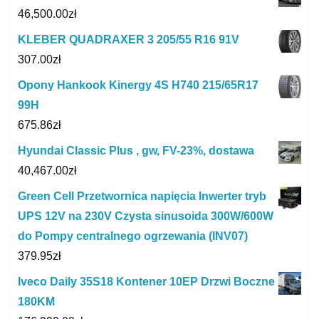
46,500.00
zł
KLEBER QUADRAXER 3 205/55 R16 91V
307.00
zł
Opony Hankook Kinergy 4S H740 215/65R17
99H
675.86
zł
Hyundai Classic Plus , gw, FV-23%, dostawa
40,467.00
zł
Green Cell Przetwornica napięcia Inwerter tryb
UPS 12V na 230V Czysta sinusoida 300W/600W
do Pompy centralnego ogrzewania (INV07)
379.95
zł
Iveco Daily 35S18 Kontener 10EP Drzwi Boczne
180KM