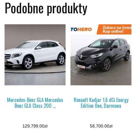
Podobne produkty
Mercedes-Benz GLA Mercedes
Renault Kadjar 1.6 dCi Energy
Benz GLA Class 200 …
Edition One, Darmowa
129,799.00
zł
58,700.00
zł