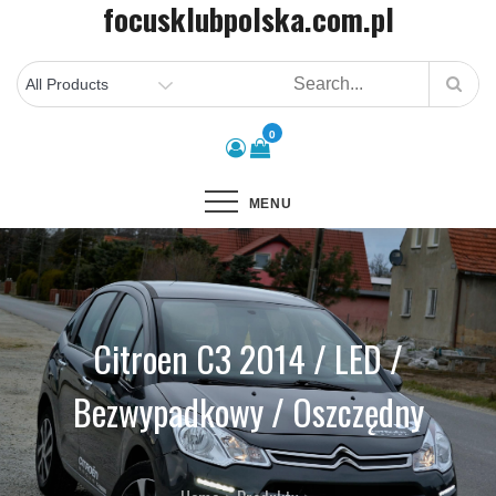
focusklubpolska.com.pl
Skip
to
content
0
MENU
Citroen C3 2014 / LED /
Bezwypadkowy / Oszczędny