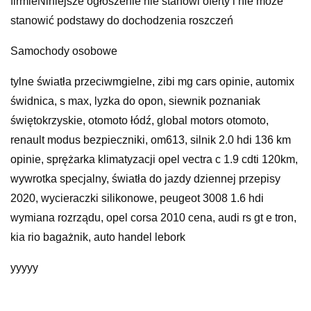
firmieNiniejsze ogłoszenie nie stanowi oferty i nie może
stanowić podstawy do dochodzenia roszczeń
Samochody osobowe
tylne światła przeciwmgielne, zibi mg cars opinie, automix
świdnica, s max, lyzka do opon, siewnik poznaniak
świętokrzyskie, otomoto łódź, global motors otomoto,
renault modus bezpieczniki, om613, silnik 2.0 hdi 136 km
opinie, sprężarka klimatyzacji opel vectra c 1.9 cdti 120km,
wywrotka specjalny, światła do jazdy dziennej przepisy
2020, wycieraczki silikonowe, peugeot 3008 1.6 hdi
wymiana rozrządu, opel corsa 2010 cena, audi rs gt e tron,
kia rio bagażnik, auto handel lebork
yyyyy