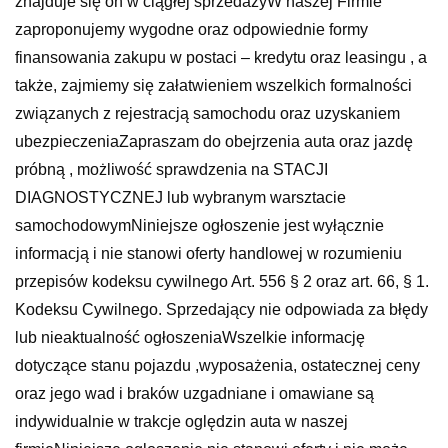
znajduje się on w ciągłej sprzedażyW naszej Firmie
zaproponujemy wygodne oraz odpowiednie formy
finansowania zakupu w postaci – kredytu oraz leasingu , a
także, zajmiemy się załatwieniem wszelkich formalności
związanych z rejestracją samochodu oraz uzyskaniem
ubezpieczeniaZapraszam do obejrzenia auta oraz jazdę
próbną , możliwość sprawdzenia na STACJI
DIAGNOSTYCZNEJ lub wybranym warsztacie
samochodowymNiniejsze ogłoszenie jest wyłącznie
informacją i nie stanowi oferty handlowej w rozumieniu
przepisów kodeksu cywilnego Art. 556 § 2 oraz art. 66, § 1.
Kodeksu Cywilnego. Sprzedający nie odpowiada za błędy
lub nieaktualność ogłoszeniaWszelkie informację
dotyczące stanu pojazdu ,wyposażenia, ostatecznej ceny
oraz jego wad i braków uzgadniane i omawiane są
indywidualnie w trakcje oględzin auta w naszej