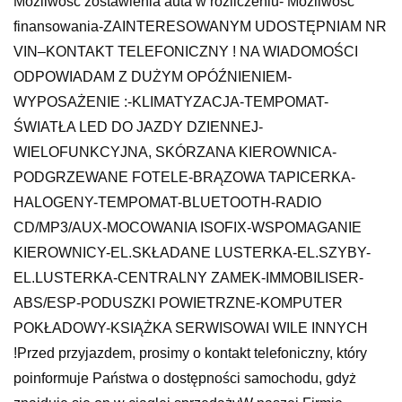
Możliwość zostawienia auta w rozliczeniu- Możliwość
finansowania-ZAINTERESOWANYM UDOSTĘPNIAM NR
VIN–KONTAKT TELEFONICZNY ! NA WIADOMOŚCI
ODPOWIADAM Z DUŻYM OPÓŹNIENIEM-
WYPOSAŻENIE :-KLIMATYZACJA-TEMPOMAT-
ŚWIATŁA LED DO JAZDY DZIENNEJ-
WIELOFUNKCYJNA, SKÓRZANA KIEROWNICA-
PODGRZEWANE FOTELE-BRĄZOWA TAPICERKA-
HALOGENY-TEMPOMAT-BLUETOOTH-RADIO
CD/MP3/AUX-MOCOWANIA ISOFIX-WSPOMAGANIE
KIEROWNICY-EL.SKŁADANE LUSTERKA-EL.SZYBY-
EL.LUSTERKA-CENTRALNY ZAMEK-IMMOBILISER-
ABS/ESP-PODUSZKI POWIETRZNE-KOMPUTER
POKŁADOWY-KSIĄŻKA SERWISOWAI WILE INNYCH
!Przed przyjazdem, prosimy o kontakt telefoniczny, który
poinformuje Państwa o dostępności samochodu, gdyż