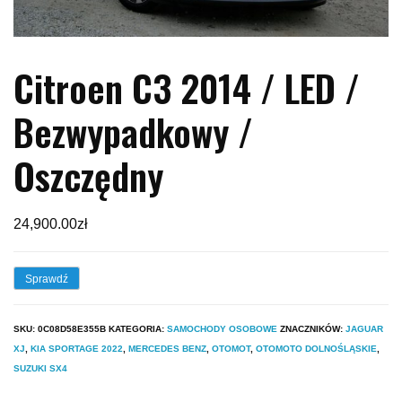
Citroen C3 2014 / LED /
Bezwypadkowy /
Oszczędny
24,900.00
zł
Sprawdź
SKU:
0C08D58E355B
KATEGORIA:
SAMOCHODY OSOBOWE
ZNACZNIKÓW:
JAGUAR
XJ
,
KIA SPORTAGE 2022
,
MERCEDES BENZ
,
OTOMOT
,
OTOMOTO DOLNOŚLĄSKIE
,
SUZUKI SX4