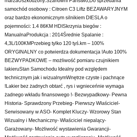
marżaUszkodzony:Szanowni Państwo,Do sprzedania
samochód osobowy : Citroen C3 Liftz BEZAWARYJNYM
oraz bardzo ekonomicznym silnikiem DIESLA o
pojemności: 1.4 86KM HDISkrzynia biegów :
ManualnaProdukcja : 2014Średnie Spalanie :
4,3L/100KMPrzebieg tylko 120 tyś.km – 100%
ORYGINALNY co potwierdza dokumentacja !Auto 100%
BEZWYPADKOWE – możliwość pomiaru czujnikiem
lakieruStan Samochodu Idealny pod względem
technicznym jak i wizualnymWnętrze czyste i pachnące
!Lakier bez żadnych obtarć , rys i wgnieceńnie wymaga
żadnego wkładu finansowego !- Bezwypadkowy- Pewna
Historia- Sprawdzony Przebieg- Pierwszy Właściciel-
Serwisowany w ASO- Komplet Kluczy- Wzorowy Stan
Wizualny i Mechaniczny- Właściciel niepalący-
Garażowany- Możliwość wystawienia Gwarancji-