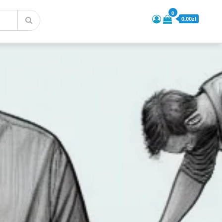
0
0.00zł