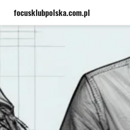
Skip
focusklubpolska.com.pl
to
content