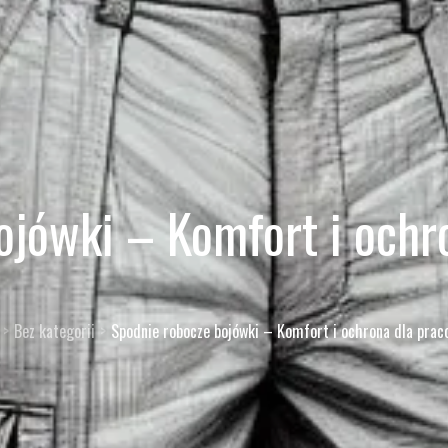
ojówki – Komfort i ochr
Bez kategorii
Spodnie robocze bojówki – Komfort i ochrona dla prac