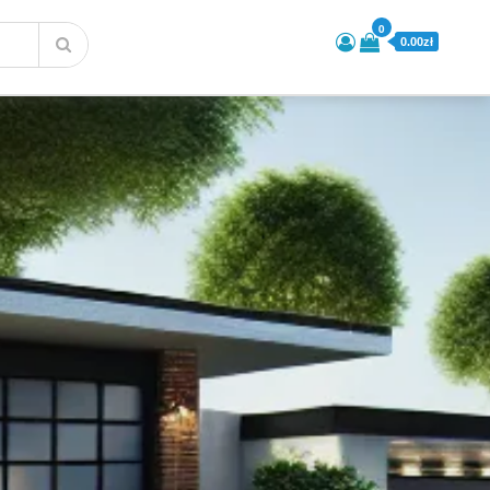
0
0.00zł