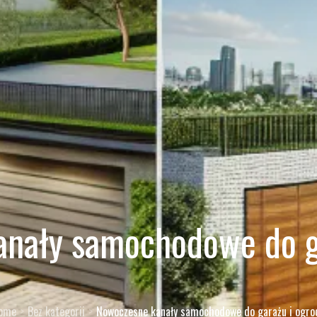
nały samochodowe do g
ome
Bez kategorii
Nowoczesne kanały samochodowe do garażu i ogro