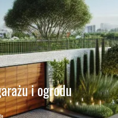
arażu i ogrodu
du