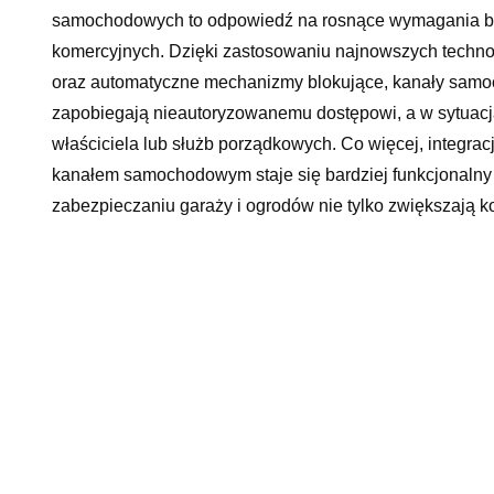
samochodowych to odpowiedź na rosnące wymagania bez
komercyjnych. Dzięki zastosowaniu najnowszych technolog
oraz automatyczne mechanizmy blokujące, kanały samo
zapobiegają nieautoryzowanemu dostępowi, a w sytuac
właściciela lub służb porządkowych. Co więcej, integr
kanałem samochodowym staje się bardziej funkcjonalny
zabezpieczaniu garaży i ogrodów nie tylko zwiększają ko
wartości nieruchomości, zapewniając właścicielom spokó
Dzięki temu, innowacyjne systemy zabezpieczenia kan
współczesnych rozwiązań architektonicznych ukierunkow
wśród wymagających użytkowników.
Przyszłość motoryzacji w 
Nowoczesne kanały samochodowe do garażu i ogrodu sta
natury. Innowacyjne technologie wykorzystywane w kons