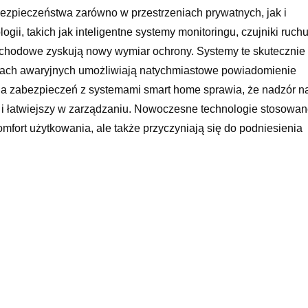
pieczeństwa zarówno w przestrzeniach prywatnych, jak i
ii, takich jak inteligentne systemy monitoringu, czujniki ruch
chodowe zyskują nowy wymiar ochrony. Systemy te skutecznie
jach awaryjnych umożliwiają natychmiastowe powiadomienie
acja zabezpieczeń z systemami smart home sprawia, że nadzór n
 i łatwiejszy w zarządzaniu. Nowoczesne technologie stosowa
mfort użytkowania, ale także przyczyniają się do podniesienia
j ducha i pewność, że ich pojazdy są bezpiecznie chronione.
ałów samochodowych stają się nieodłącznym elementem
anych na funkcjonalność i estetykę, zyskując na popularności
harmonii z naturą
ją się symbolem harmonijnego współistnienia motoryzacji i
trukcji tych rozwiązań pozwalają na efektywne zarządzanie