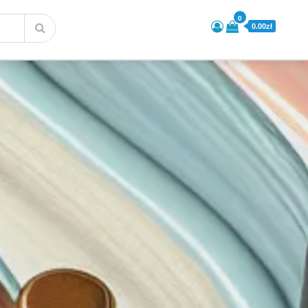
0
0.00zł