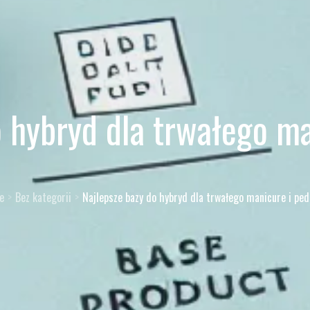
o hybryd dla trwałego ma
e
Bez kategorii
Najlepsze bazy do hybryd dla trwałego manicure i ped