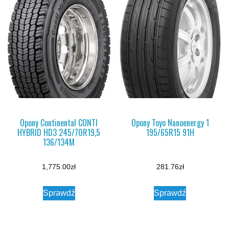
Opony Continental CONTI
Opony Toyo Nanoenergy 1
HYBRID HD3 245/70R19,5
195/65R15 91H
136/134M
1,775.00
zł
281.76
zł
Sprawdź
Sprawdź