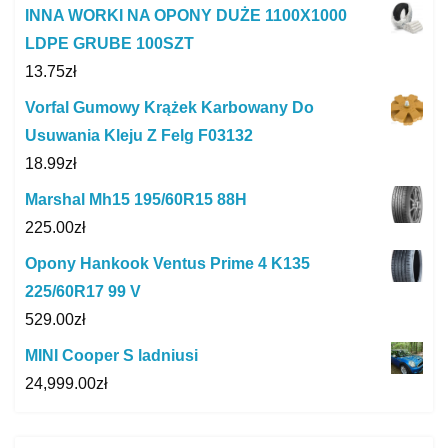
INNA WORKI NA OPONY DUŻE 1100X1000
LDPE GRUBE 100SZT
13.75
zł
Vorfal Gumowy Krążek Karbowany Do
Usuwania Kleju Z Felg F03132
18.99
zł
Marshal Mh15 195/60R15 88H
225.00
zł
Opony Hankook Ventus Prime 4 K135
225/60R17 99 V
529.00
zł
MINI Cooper S ladniusi
24,999.00
zł