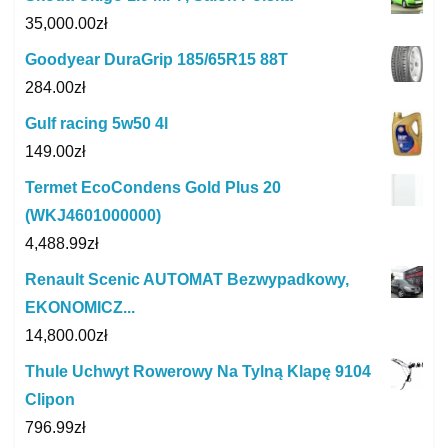
35,000.00
zł
Goodyear DuraGrip 185/65R15 88T
284.00
zł
Gulf racing 5w50 4l
149.00
zł
Termet EcoCondens Gold Plus 20
(WKJ4601000000)
4,488.99
zł
Renault Scenic AUTOMAT Bezwypadkowy,
EKONOMICZ...
14,800.00
zł
Thule Uchwyt Rowerowy Na Tylną Klapę 9104
Clipon
796.99
zł