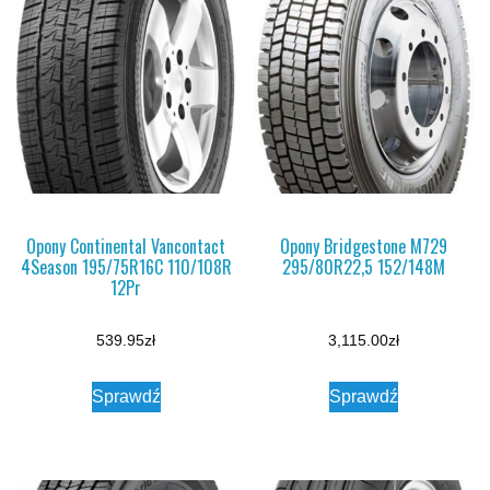
Opony Continental Vancontact
Opony Bridgestone M729
4Season 195/75R16C 110/108R
295/80R22,5 152/148M
12Pr
539.95
zł
3,115.00
zł
Sprawdź
Sprawdź