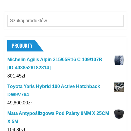
Szukaj:
PRODUKTY
Michelin Agilis Alpin 215/65R16 C 109/107R
[ID:4038526182814]
801.45
zł
Toyota Yaris Hybrid 100 Active Hatchback
DW9V764
49,800.00
zł
Mata Antypoślizgowa Pod Palety 8MM X 25CM
X 5M
104.80
zł