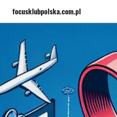
Skip
focusklubpolska.com.pl
to
content