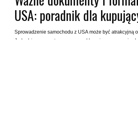
USA: poradnik dla kupując
Sprowadzenie samochodu z USA może być atrakcyjną op
Jednakże, proces ten wymaga od kupującego uwagi w kwe
aby uniknąć niepotrzebnych kłopotów. Pierwszym krokiem
będzie w stanie zapewnić kompletną dokumentację pojaz
dysponuje wszystkimi wymaganymi dokumentami, takimi ja
za naprawy.
Następnie, konieczne jest zrozumienie procesu transport
pochodzenia pojazdu (Certificate of Title), dokumentacj
i sprawdzić autentyczność. Kolejnym krokiem jest skorzy
samochodów międzynarodowych, która zadba o poprawn
procesu importu.
Ważne jest również zrozumienie obowiązujących opłat 