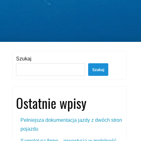
Szukaj
Szukaj
Ostatnie wpisy
Pełniejsza dokumentacja jazdy z dwóch stron
pojazdu
Samolot na firmę – inwestycja w mobilność