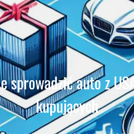
ie sprowadzić auto z USA
kupujących