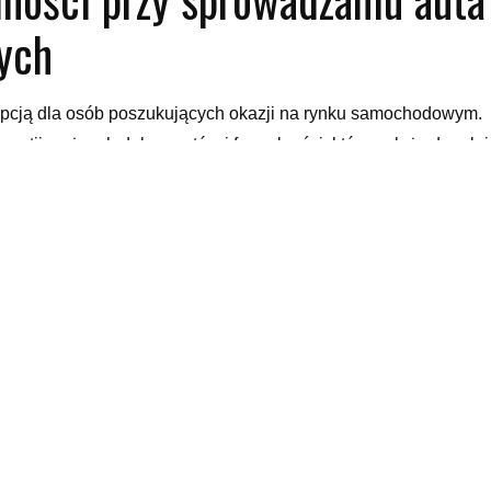
ych
cją dla osób poszukujących okazji na rynku samochodowym.
stii ważnych dokumentów i formalności, które należy dopełni
 jest znalezienie wiarygodnego dealera lub sprzedawcy, który
du. Należy również upewnić się, że sprzedawca jest uczciwy i
k tytuł własności, historią serwisową i ewentualnymi fakturam
u auta z USA do Polski. Niezbędne dokumenty, takie jak certyfi
ę celno-skarbową oraz dowód rejestracyjny należy starannie zb
stanie z usług rzetelnej firmy zajmującej się przewozem
e wypełnienie wszystkich niezbędnych dokumentów w trakcie
i podatków związanych ze sprowadzeniem auta z USA. Należy