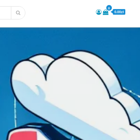
0
0.00zł