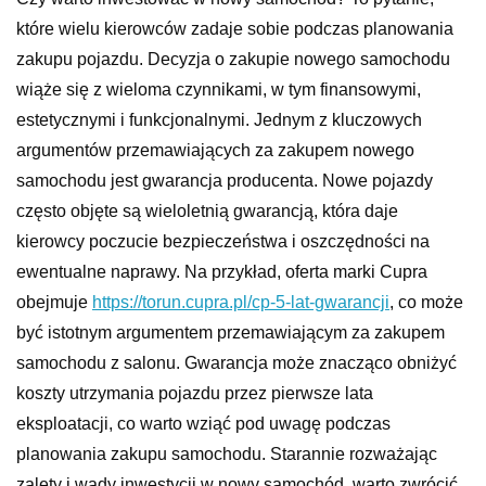
które wielu kierowców zadaje sobie podczas planowania
zakupu pojazdu. Decyzja o zakupie nowego samochodu
wiąże się z wieloma czynnikami, w tym finansowymi,
estetycznymi i funkcjonalnymi. Jednym z kluczowych
argumentów przemawiających za zakupem nowego
samochodu jest gwarancja producenta. Nowe pojazdy
często objęte są wieloletnią gwarancją, która daje
kierowcy poczucie bezpieczeństwa i oszczędności na
ewentualne naprawy. Na przykład, oferta marki Cupra
obejmuje
https://torun.cupra.pl/cp-5-lat-gwarancji
, co może
być istotnym argumentem przemawiającym za zakupem
samochodu z salonu. Gwarancja może znacząco obniżyć
koszty utrzymania pojazdu przez pierwsze lata
eksploatacji, co warto wziąć pod uwagę podczas
planowania zakupu samochodu. Starannie rozważając
zalety i wady inwestycji w nowy samochód, warto zwrócić